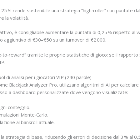
 25 % rende sostenibile una strategia “high‑roller” con puntate dal 
 la volatilità.
tivo, è consigliabile aumentare la puntata di 0,25 % rispetto al v
to aggiuntivo di €30–€50 su un turnover di €2 000.
k‑to‑reward” tramite le proprie statistiche di gioco: se il rapporto
IP.
ool di analisi per i giocatori VIP (240 parole)
e Blackjack Analyzer Pro, utilizzano algoritmi di AI per calcolare i
esso a dashboard personalizzate dove vengono visualizzate:
ogni conteggio.
imulazioni Monte‑Carlo.
lazione al bankroll attuale.
 strategia di base, riducendo gli errori di decisione dal 3 % al 0,5 %