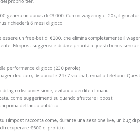
del proprio tier.
00 genera un bonus di €3 000. Con un wagering di 20x, il giocato
us richiederà 6 mesi di gioco.
e essere un free‑bet di €200, che elimina completamente il wage
te. Filmpost suggerisce di dare priorità a questi bonus senza re
nella performance di gioco (230 parole)
ger dedicato, disponibile 24 / 7 via chat, email o telefono. Ques
 di lag o disconnessione, evitando perdite di mani.
zata, come suggerimenti su quando sfruttare i boost.
i prima del lancio pubblico.
su Filmpost racconta come, durante una sessione live, un bug di 
di recuperare €500 di profitto.