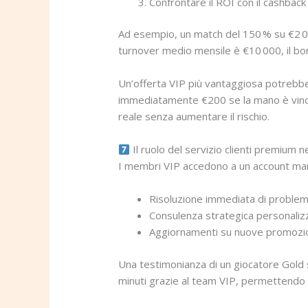
Confrontare il ROI con il cashback 
Ad esempio, un match del 150 % su €2 0
turnover medio mensile è €10 000, il bon
Un’offerta VIP più vantaggiosa potrebb
immediatamente €200 se la mano è vincen
reale senza aumentare il rischio.
Il ruolo del servizio clienti premium 
I membri VIP accedono a un account mana
Risoluzione immediata di problemi
Consulenza strategica personaliz
Aggiornamenti su nuove promozion
Una testimonianza di un giocatore Gold 
minuti grazie al team VIP, permettendo 