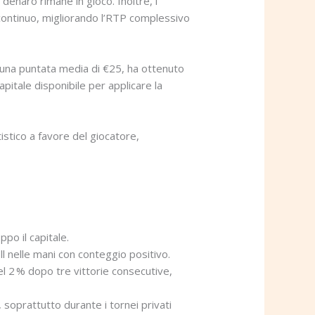
 denaro rimane in gioco. Inoltre, i
 continuo, migliorando l’RTP complessivo
una puntata media di €25, ha ottenuto
apitale disponibile per applicare la
istico a favore del giocatore,
po il capitale.
ll nelle mani con conteggio positivo.
el 2 % dopo tre vittorie consecutive,
, soprattutto durante i tornei privati