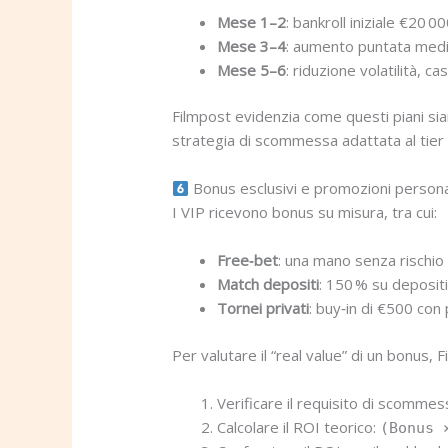
Mese 1–2
: bankroll iniziale €20
Mese 3–4
: aumento puntata media
Mese 5–6
: riduzione volatilità, c
Filmpost evidenzia come questi piani si
strategia di scommessa adattata al tier 
Bonus esclusivi e promozioni personal
I VIP ricevono bonus su misura, tra cui:
Free‑bet
: una mano senza rischio 
Match depositi
: 150 % su deposit
Tornei privati
: buy‑in di €500 con
Per valutare il “real value” di un bonus, F
Verificare il requisito di scommes
Calcolare il ROI teorico:
(Bonus 