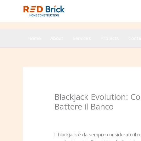
Skip
to
content
Home
About
Services
Projects
Conta
Blackjack Evolution: Co
Battere il Banco
Leave a Comment
/
Uncategorized
/ B
Il blackjack è da sempre considerato il re