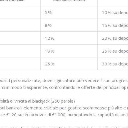
5 %
10 % su depo
8 %
15 % su depo
12 %
20 % su depos
18 %
25 % su depo
25 %
30 % su depos
hboard personalizzate, dove il giocatore può vedere il suo progresso
mi in modo trasparente, confrontando le offerte dei principali opera
ilità di vincita al blackjack (250 parole)
sul bankroll, elemento cruciale per gestire scommesse più alte e ri
sce €120 su un turnover di €1 000, aumentando la capacità di sos