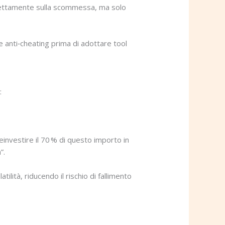
irettamente sulla scommessa, ma solo
ve anti‑cheating prima di adottare tool
:
investire il 70 % di questo importo in
”.
ilità, riducendo il rischio di fallimento