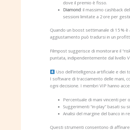
dove il premio è fisso.
Diamond
: il massimo cashback del
sessioni limitate a 2 ore per gestire
Quando un boost settimanale di 15 % è at
aggiustamento può tradursi in un profit
Filmpost suggerisce di monitorare il “ris
puntata, indipendentemente dal livello V
Uso dell’intelligenza artificiale e dei t
I software di tracciamento delle mani, com
ogni decisione. I membri VIP hanno acc
Percentuale di mani vincenti per 
Suggerimenti “in‑play” basati su s
Analisi del margine del banco in re
Questi strumenti consentono di affinare la