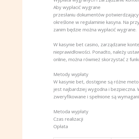
Aby wypłacić wygrane
gg bet online cas
przesłaniu dokumentów potwierdzających
określone w regulaminie kasyna. Na przy
zanim będzie można wypłacić wygrane.
W kasynie bet casino, zarządzanie konte
nieprawidłowości. Ponadto, należy usta
online, można również skorzystać z funk
Metody wypłaty
W kasynie bet, dostępne są różne metod
jest najbardziej wygodna i bezpieczna. 
zweryfikowane i spełnione są wymagani
Metoda wypłaty
Czas realizacji
Opłata