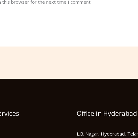
 this browser for the next time I comment.
rvices
Office in Hyderabad
L.B. Nagar, Hyderabad, Tela