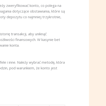
leży zweryfikować konto, co polega na
agania dotyczące obstawiania, które są
oty depozytu co najmniej trzykrotnie,
torię transakcji, aby uniknąć
ożliwości finansowych. W kasynie bet
wanie konta.
ele i inne. Należy wybrać metodę, która
odzin, pod warunkiem, że konto jest