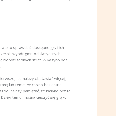
, warto sprawdzić dostępne gry i ich
szeroki wybór gier, od klasycznych
nąć niepotrzebnych strat. W kasyno bet
.
erwsze, nie należy obstawiać więcej,
raną lub remis. W casino bet online
cie, należy pamiętać, że kasyno bet to
 Dzięki temu, można cieszyć się grą w