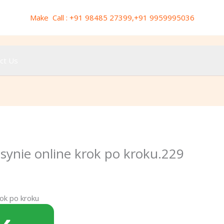
Make Call : +91 98485 27399,+91 9959995036
ct Us
asynie online krok po kroku.229
6
rok po kroku