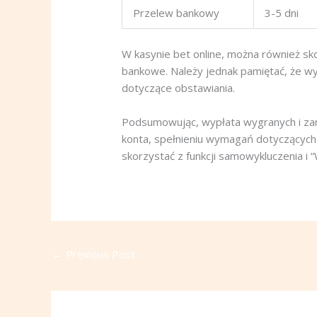
Przelew bankowy
3-5 dni
W kasynie bet online, można również sk
bankowe. Należy jednak pamiętać, że wy
dotyczące obstawiania.
Podsumowując, wypłata wygranych i zar
konta, spełnieniu wymagań dotyczących 
skorzystać z funkcji samowykluczenia i 
←
Previous Post