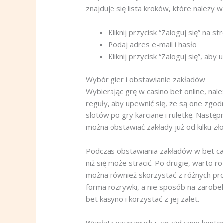
znajduje się lista kroków, które należy 
Kliknij przycisk “Zaloguj się” na s
Podaj adres e-mail i hasło
Kliknij przycisk “Zaloguj się”, ab
Wybór gier i obstawianie zakładów
Wybierając grę w casino bet online, nal
reguły, aby upewnić się, że są one zgod
slotów po gry karciane i ruletkę. Nastę
można obstawiać zakłady już od kilku zł
Podczas obstawiania zakładów w bet cas
niż się może stracić. Po drugie, warto r
można również skorzystać z różnych pro
forma rozrywki, a nie sposób na zarobek
bet kasyno i korzystać z jej zalet.
Wypłata wygranych i zarządzanie kont