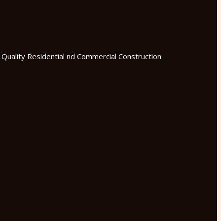
 Quality Residential nd Commercial Construction