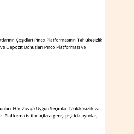
arının Çeşidləri Pinco Platformasının Təhlükəsizlik
 və Depozit Bonusları Pinco Platforması və
yunları: Hər Zövqə Uyğun Seçimlər Təhlükəsizlik və
r. Platforma istifadəçilərə geniş çeşiddə oyunlar,