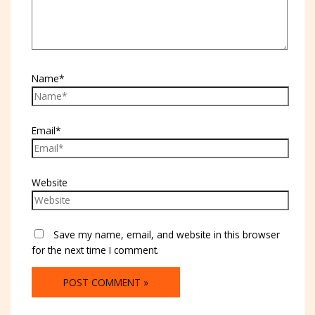
Name*
Email*
Website
Save my name, email, and website in this browser
for the next time I comment.