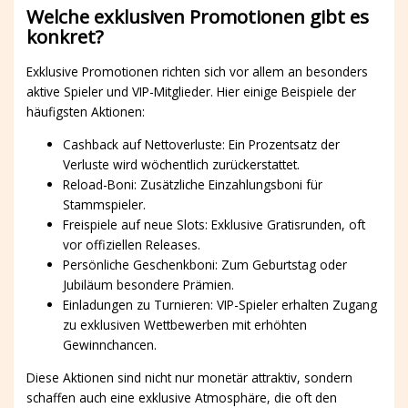
Welche exklusiven Promotionen gibt es
konkret?
Exklusive Promotionen richten sich vor allem an besonders
aktive Spieler und VIP-Mitglieder. Hier einige Beispiele der
häufigsten Aktionen:
Cashback auf Nettoverluste: Ein Prozentsatz der
Verluste wird wöchentlich zurückerstattet.
Reload-Boni: Zusätzliche Einzahlungsboni für
Stammspieler.
Freispiele auf neue Slots: Exklusive Gratisrunden, oft
vor offiziellen Releases.
Persönliche Geschenkboni: Zum Geburtstag oder
Jubiläum besondere Prämien.
Einladungen zu Turnieren: VIP-Spieler erhalten Zugang
zu exklusiven Wettbewerben mit erhöhten
Gewinnchancen.
Diese Aktionen sind nicht nur monetär attraktiv, sondern
schaffen auch eine exklusive Atmosphäre, die oft den