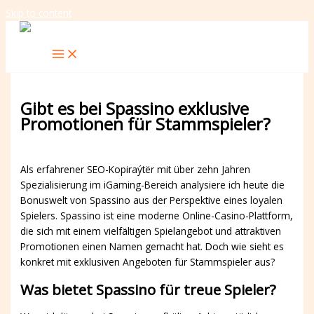
Skip to content
Gibt es bei Spassino exklusive
Promotionen für Stammspieler?
Leave a Comment
/
Uncategorized
/ By
flint41616
Als erfahrener SEO-Kopiraýtër mit über zehn Jahren
Spezialisierung im iGaming-Bereich analysiere ich heute die
Bonuswelt von Spassino aus der Perspektive eines loyalen
Spielers. Spassino ist eine moderne Online-Casino-Plattform,
die sich mit einem vielfältigen Spielangebot und attraktiven
Promotionen einen Namen gemacht hat. Doch wie sieht es
konkret mit exklusiven Angeboten für Stammspieler aus?
Was bietet Spassino für treue Spieler?