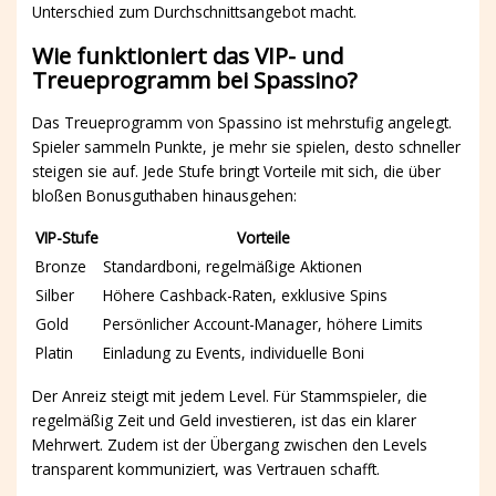
Unterschied zum Durchschnittsangebot macht.
Wie funktioniert das VIP- und
Treueprogramm bei Spassino?
Das Treueprogramm von Spassino ist mehrstufig angelegt.
Spieler sammeln Punkte, je mehr sie spielen, desto schneller
steigen sie auf. Jede Stufe bringt Vorteile mit sich, die über
bloßen Bonusguthaben hinausgehen:
VIP-Stufe
Vorteile
Bronze
Standardboni, regelmäßige Aktionen
Silber
Höhere Cashback-Raten, exklusive Spins
Gold
Persönlicher Account-Manager, höhere Limits
Platin
Einladung zu Events, individuelle Boni
Der Anreiz steigt mit jedem Level. Für Stammspieler, die
regelmäßig Zeit und Geld investieren, ist das ein klarer
Mehrwert. Zudem ist der Übergang zwischen den Levels
transparent kommuniziert, was Vertrauen schafft.