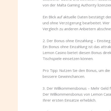
von der Malta Gaming Authority lizenzie
Ein Blick auf aktuelle Daten bestätigt 
und ohne Verzögerung bearbeitet. Wer al
Vergleich zu anderen Anbietern abschne
2. Der Bonus ohne Einzahlung – Einstieg
Ein Bonus ohne Einzahlung ist das attra
Lemon Casino bietet diesen Bonus direkt
Tischspiele einsetzen können.
Pro Tipp: Nutzen Sie den Bonus, um die 
bessere Gewinnchancen.
3. Der Willkommensbonus – Mehr Geld fü
Der Willkommensbonus von Lemon Casino 
Ihrer ersten Einsätze erheblich.