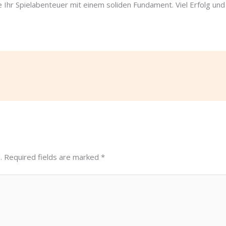
e Ihr Spielabenteuer mit einem soliden Fundament. Viel Erfolg un
.
Required fields are marked
*