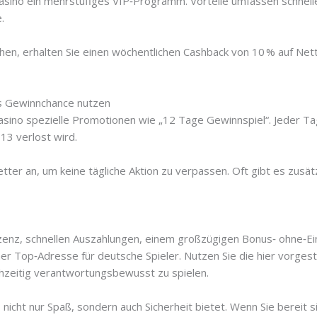
asino ein mehrstufiges VIP‑Programm. Vorteile umfassen schnell
.
ichen, erhalten Sie einen wöchentlichen Cashback von 10 % auf Net
ls Gewinnchance nutzen
asino spezielle Promotionen wie „12 Tage Gewinnspiel“. Jeder Ta
13 verlost wird.
tter an, um keine tägliche Aktion zu verpassen. Oft gibt es zusät
izenz, schnellen Auszahlungen, einem großzügigen Bonus‑ ohne‑E
r Top‑Adresse für deutsche Spieler. Nutzen Sie die hier vorgeste
hzeitig verantwortungsbewusst zu spielen.
nicht nur Spaß, sondern auch Sicherheit bietet. Wenn Sie bereit s