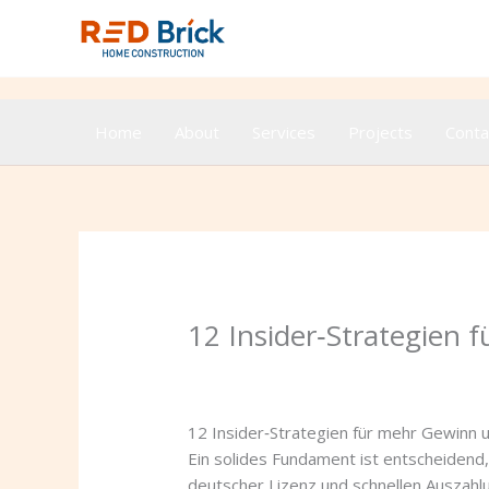
Skip
to
content
Home
About
Services
Projects
Conta
12 Insider‑Strategien 
Leave a Comment
/
Uncategorized
/ B
12 Insider‑Strategien für mehr Gewinn 
Ein solides Fundament ist entscheidend,
deutscher Lizenz und schnellen Auszahlu