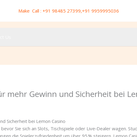
Make Call : +91 98485 27399,+91 9959995036
ct Us
für mehr Gewinn und Sicherheit bei L
y
redbrick
und Sicherheit bei Lemon Casino
 bevor Sie sich an Slots, Tischspiele oder Live‑Dealer wagen. Stu
ngen die Spielerzufriedenheit um über 95 % steigern. Lemon Casino