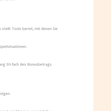
 stellt Tools bereit, mit denen Sie
pielsituationen.
ung 30‑fach des Bonusbetrags.
olgen.