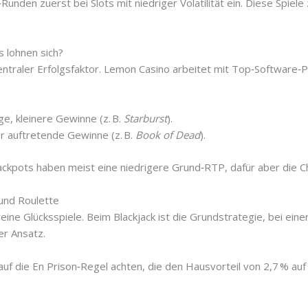
Runden zuerst bei Slots mit niedriger Volatilität ein. Diese Spiele 
s lohnen sich?
 zentraler Erfolgsfaktor. Lemon Casino arbeitet mit Top‑Software
fige, kleinere Gewinne (z. B.
Starburst
).
er auftretende Gewinne (z. B.
Book of Dead
).
Jackpots haben meist eine niedrigere Grund‑RTP, dafür aber die
 und Roulette
eine Glücksspiele. Beim Blackjack ist die Grundstrategie, bei ei
er Ansatz.
auf die En Prison‑Regel achten, die den Hausvorteil von 2,7 % auf