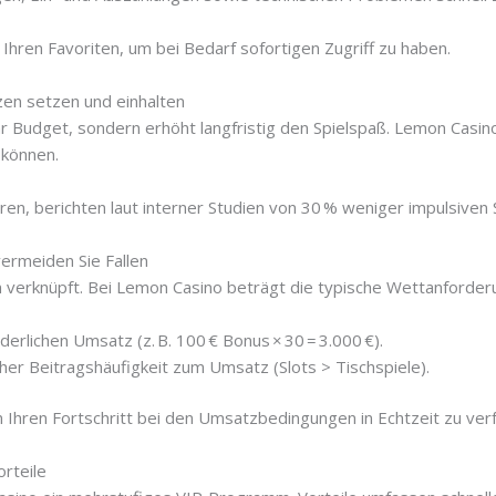
n Ihren Favoriten, um bei Bedarf sofortigen Zugriff zu haben.
zen setzen und einhalten
hr Budget, sondern erhöht langfristig den Spielspaß. Lemon Casino
 können.
eren, berichten laut interner Studien von 30 % weniger impulsiven S
ermeiden Sie Fallen
 verknüpft. Bei Lemon Casino beträgt die typische Wettanforder
derlichen Umsatz (z. B. 100 € Bonus × 30 = 3.000 €).
hoher Beitragshäufigkeit zum Umsatz (Slots > Tischspiele).
 Ihren Fortschritt bei den Umsatzbedingungen in Echtzeit zu verf
rteile