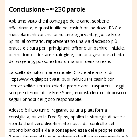
Conclusione – ≈ 230 parole
Abbiamo visto che il conteggio delle carte, sebbene
affascinante, è quasi inutile nei casinò online dove l’RNG e i
mescolamenti continui annullano ogni vantaggio. Le Free
Spins, al contrario, rappresentano una via d’accesso più
pratica e sicura per i principianti: offrono un bankroll iniziale,
permettono di testare strategie e, con una gestione attenta
del wagering, possono trasformarsi in denaro reale.
La scelta del sito rimane cruciale. Grazie alle analisi di
Httpswww.Pugliapositiva.It, puoi individuare casinò con
licenze solide, termini chiari e promozioni trasparenti. Leggi
sempre i termini delle Free Spins, imposta limiti di deposito e
segui i principi del gioco responsabile.
Adesso è il tuo turno: registrati su una piattaforma
consigliata, attiva le Free Spins, applica le strategie di base e
ricorda che il vero divertimento nasce dal controllo del
proprio bankroll e dalla consapevolezza delle proprie scelte.
Buona fortuna al tavolo, e ricorda che il gioco responsabile è