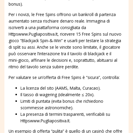
bonus).
Per i novizi, le Free Spins offrono un bankroll di partenza
aumentato senza rischiare denaro reale. Immagina di
iscriverti a una piattaforma consigliata da
Httpswww.Pugliapositiva.It, ricevere 15 Free Spins sul nuovo
gioco “Blackjack Spin‑&‑Win” e usarli per testare la strategia
di split su assi. Anche se le vincite sono limitate, il giocatore
può osservare l’interazione tra il tavolo di blackjack e il
mini‑gioco, affinare le decisioni e, soprattutto, abituarsi al
ritmo del tavolo senza subire perdite.
Per valutare se un’offerta di Free Spins è “sicura”, controlla:
La licenza del sito (AAMS, Malta, Curacao).
Il tasso di wagering (idealmente ≤ 20x).
Limiti di puntata (evita bonus che richiedono
scommesse astronomiche).
La presenza di termini trasparenti, verificabili su
Httpswww.Pugliapositiva.It.
Un esempio di offerta “pulita” è quello di un casinò che offre