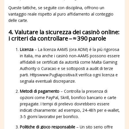
Queste tattiche, se seguite con disciplina, offrono un
vantaggio reale rispetto al puro affidamento al conteggio
delle carte.
4. Valutare la sicurezza dei casinò online:
i criteri da controllare – ≈ 390 parole
Licenza
– La licenza AAMS (ora ADM) è la più rigorosa
in Italia, ma anche i casinò non‑AAMS possono essere
affidabili se certificati da autorità come Malta Gaming
Authority o Curacao e se sottoposti a audit di terze
parti. Httpswww.Pugliapositiva.It verifica ogni licenza e
segnala eventuali discrepanze.
Metodi di pagamento
– Controlla la presenza di
opzioni come PayPal, Skrill, bonifico bancario e carte
prepagate. I tempi di prelievo dovrebbero essere
indicati chiaramente: ad esempio, 24‑48 h per e‑wallet,
3‑5 giorni lavorativi per bonifico.
Politiche di gioco responsabile
– Un sito serio offre