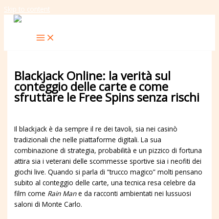
Skip to content
Blackjack Online: la verità sul
conteggio delle carte e come
sfruttare le Free Spins senza rischi
Leave a Comment
/
Uncategorized
/ By
redbrick
Il blackjack è da sempre il re dei tavoli, sia nei casinò
tradizionali che nelle piattaforme digitali. La sua
combinazione di strategia, probabilità e un pizzico di fortuna
attira sia i veterani delle scommesse sportive sia i neofiti dei
giochi live. Quando si parla di “trucco magico” molti pensano
subito al conteggio delle carte, una tecnica resa celebre da
film come
Rain Man
e da racconti ambientati nei lussuosi
saloni di Monte Carlo.