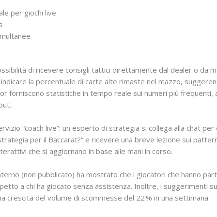
le per giochi live
s
simultanee
ossibilità di ricevere consigli tattici direttamente dal dealer o da
ò indicare la percentuale di carte alte rimaste nel mazzo, sugger
r forniscono statistiche in tempo reale sui numeri più frequenti, a
out.
vizio “coach live”: un esperto di strategia si collega alla chat per 
strategia per il Baccarat?” e ricevere una breve lezione sui patter
rattivi che si aggiornano in base alle mani in corso.
o interno (non pubblicato) ha mostrato che i giocatori che hanno par
etto a chi ha giocato senza assistenza. Inoltre, i suggerimenti sui 
na crescita del volume di scommesse del 22 % in una settimana.