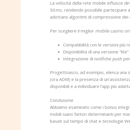
La velocità della rete mobile influisce 
50 ms, rendendo possibile partecipare a p
adottano algoritmi di compressione dei da
Per scegliere il miglior
mobile casino on
Compatibilità con le versioni più r
Disponibilità di una versione “lite
Integrazione di notifiche push pe
Progettoasco, ad esempio, elenca una seri
(ora ADM) e la presenza di un’assistenz
disponibili e a individuare l’app più adatta
Conclusione
Abbiamo esaminato come i bonus integrati 
mobili siano fattori determinanti per ma
basati sul tempo di chat e tecnologie W