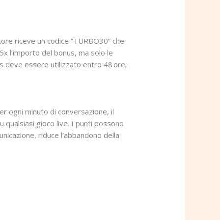
ocatore riceve un codice “TURBO30” che
5x l’importo del bonus, ma solo le
us deve essere utilizzato entro 48 ore;
r ogni minuto di conversazione, il
 qualsiasi gioco live. I punti possono
municazione, riduce l’abbandono della