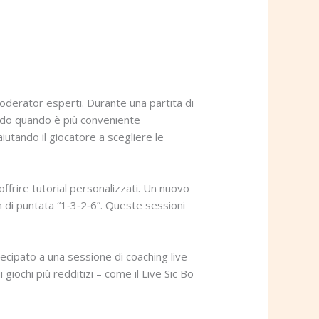
 moderator esperti. Durante una partita di
endo quando è più conveniente
iutando il giocatore a scegliere le
offrire tutorial personalizzati. Un nuovo
n di puntata “1‑3‑2‑6”. Queste sessioni
tecipato a una sessione di coaching live
giochi più redditizi – come il Live Sic Bo