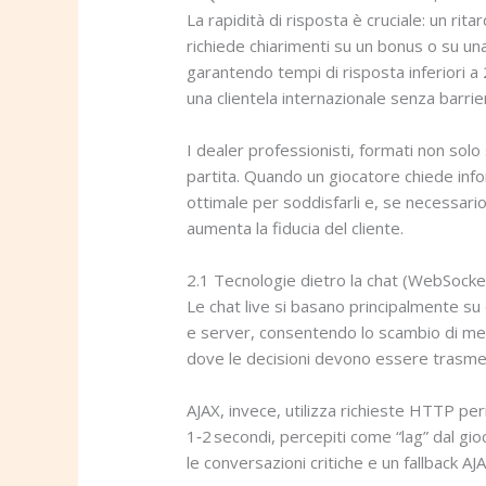
La rapidità di risposta è cruciale: un r
richiede chiarimenti su un bonus o su una
garantendo tempi di risposta inferiori a 
una clientela internazionale senza barrier
I dealer professionisti, formati non solo
partita. Quando un giocatore chiede info
ottimale per soddisfarli e, se necessario,
aumenta la fiducia del cliente.
2.1 Tecnologie dietro la chat (WebSocke
Le chat live si basano principalmente s
e server, consentendo lo scambio di messa
dove le decisioni devono essere tras
AJAX, invece, utilizza richieste HTTP pe
1‑2 secondi, percepiti come “lag” dal g
le conversazioni critiche e un fallback AJ