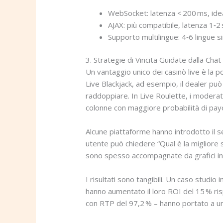
WebSocket: latenza < 200 ms, idea
AJAX: più compatibile, latenza 1‑2 
Supporto multilingue: 4‑6 lingue 
3. Strategie di Vincita Guidate dalla Chat
Un vantaggio unico dei casinò live è la p
Live Blackjack, ad esempio, il dealer pu
raddoppiare. In Live Roulette, i moderato
colonne con maggiore probabilità di pay
Alcune piattaforme hanno introdotto il ser
utente può chiedere “Qual è la migliore 
sono spesso accompagnate da grafici inte
I risultati sono tangibili. Un caso studi
hanno aumentato il loro ROI del 15 % risp
con RTP del 97,2 % – hanno portato a u