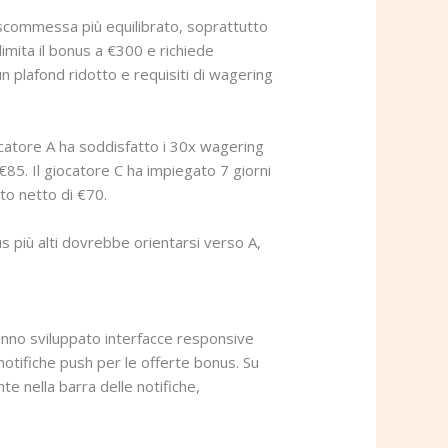
i scommessa più equilibrato, soprattutto
imita il bonus a €300 e richiede
 plafond ridotto e requisiti di wagering
iocatore A ha soddisfatto i 30x wagering
i €85. Il giocatore C ha impiegato 7 giorni
to netto di €70.
nus più alti dovrebbe orientarsi verso A,
hanno sviluppato interfacce responsive
notifiche push per le offerte bonus. Su
e nella barra delle notifiche,