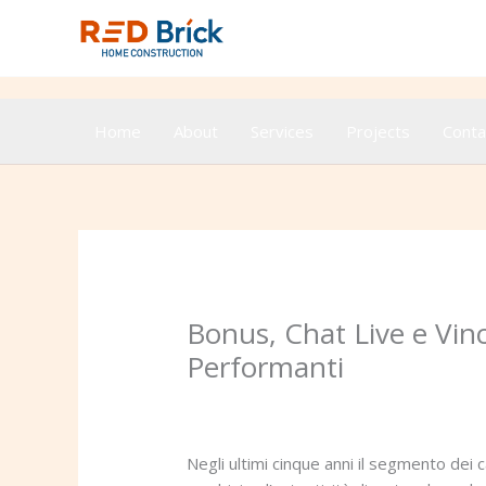
Skip
to
content
Home
About
Services
Projects
Conta
Bonus, Chat Live e Vinc
Performanti
Leave a Comment
/
Uncategorized
/ B
Negli ultimi cinque anni il segmento dei