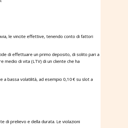
i:
a, le vincite effettive, tenendo conto di fattori
de di effettuare un primo deposito, di solito pari a
re medio di vita (LTV) di un cliente che ha
e a bassa volatilità, ad esempio 0,10 € su slot a
e di prelievo e della durata. Le violazioni