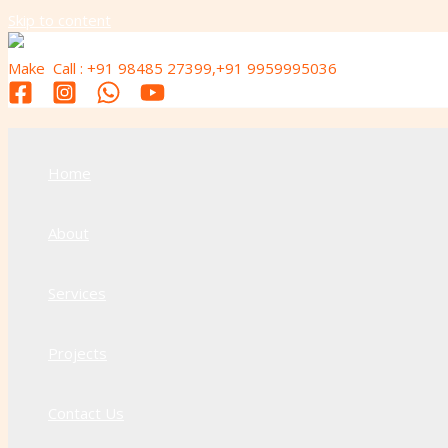
Skip to content
Make Call : +91 98485 27399,+91 9959995036
Home
About
Services
Projects
Contact Us