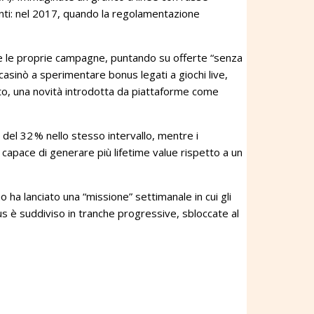
identi: nel 2017, quando la regolamentazione
iare le proprie campagne, puntando su offerte “senza
 casinò a sperimentare bonus legati a giochi live,
ipto, una novità introdotta da piattaforme come
del 32 % nello stesso intervallo, mentre i
 capace di generare più lifetime value rispetto a un
ha lanciato una “missione” settimanale in cui gli
s è suddiviso in tranche progressive, sbloccate al