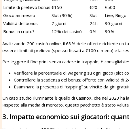
Limite di prelievo bonus
€150
€20
€500
Gioco ammesso
Slot (90 %)
Slot
Live, Bingo
Validità del bonus
7 giorni
24 h
30 giorni
Bonus in cripto?
12 % dei casinò
0 %
30 %
Analizzando 200 casinò online, il 68 % delle offerte richiede un t
essere i limiti di prelievo (spesso fissati a €100 o meno) e la restr
Per leggere il fine print senza cadere in trappole, è consigliabile:
Verificare la percentuale di wagering su ogni gioco (slot c
Controllare la scadenza del bonus; offerte con validità di
Esaminare la presenza di “capping” su vincite da giri gratui
Un caso studio illuminante è quello di CasinoX, che nel 2023 ha l
Rispetto alla media di mercato, questo pacchetto è stato valut
3. Impatto economico sui giocatori: quant