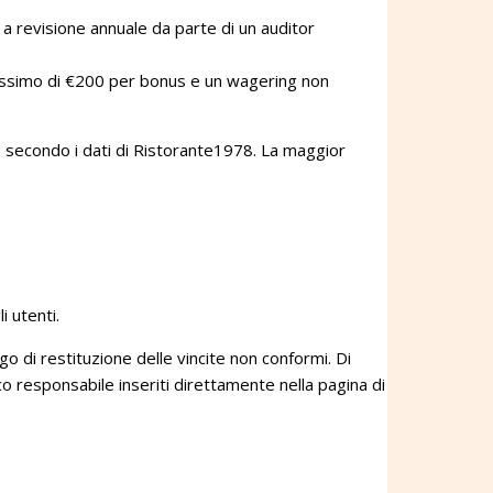
 a revisione annuale da parte di un auditor
massimo di €200 per bonus e un wagering non
, secondo i dati di Ristorante1978. La maggior
i utenti.
igo di restituzione delle vincite non conformi. Di
co responsabile inseriti direttamente nella pagina di