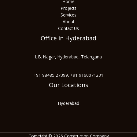
Home
Projects
Services
About
Contact Us
Office in Hyderabad
L.B. Nagar, Hyderabad, Telangana
+91 98485 27399, +91 9160071231
Our Locations
Hyderabad
Copyright © 2026 Construction Company