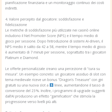
pianificazione finanziaria e un monitoraggio continuo dei costi
indiretti.
4. Valore percepito dal giocatore: soddisfazione e
fidelizzazione
Le metriche di soddisfazione più utilizzate nei casinò online
includono il Net Promoter Score (NPS) e il tempo medio di
gioco per sessione. Dopo l’introduzione di sistemi AI‑driven, il
NPS medio è salito da 42 a 58, mentre il tempo medio di gioco
è aumentato di 7 minuti per sessione, soprattutto tra i giocatori
Platinum e Diamond.
Le offerte personalizzate creano una percezione di “cura su
misura”. Un esempio concreto: un giocatore assiduo di slot con
tema medievale riceve un bonus “Dragon’s Treasure” con giri
gratuiti su una nuova slot a
linee, aumentandone il tasso di
conversione del 23 %. Inoltre, i programmi di upgrade suggeriti
dall’AI producono un effetto “gamification” che stimola la
progressione verso livelli più alti.