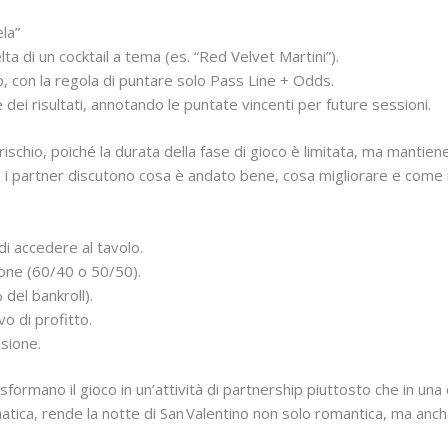
la”
elta di un cocktail a tema (es. “Red Velvet Martini”).
o, con la regola di puntare solo Pass Line + Odds.
 dei risultati, annotando le puntate vincenti per future sessioni.
schio, poiché la durata della fase di gioco è limitata, ma mantiene al
: i partner discutono cosa è andato bene, cosa migliorare e come 
 di accedere al tavolo.
sione (60/40 o 50/50).
 del bankroll).
o di profitto.
ssione.
ormano il gioco in un’attività di partnership piuttosto che in una 
ematica, rende la notte di San Valentino non solo romantica, ma anc