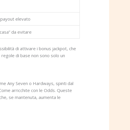
 payout elevato
asa” da evitare
sibilità di attivare i bonus jackpot, che
e regole di base non sono solo un
ome Any Seven o Hardways, spinti dal
e Come arricchite con le Odds. Queste
t che, se mantenuta, aumenta le