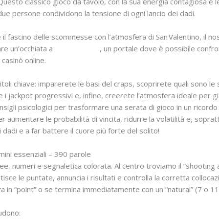
. Questo classico gioco da tavolo, con la sua energia contagiosa e l
e persone condividono la tensione di ogni lancio dei dadi.
e il fascino delle scommesse con l’atmosfera di San Valentino, il 
are un’occhiata a
casino crypto
, un portale dove è possibile confron
 casinò online.
toli chiave: imparerete le basi del craps, scoprirete quali sono l
ete i jackpot progressivi e, infine, creerete l’atmosfera ideale per
igli psicologici per trasformare una serata di gioco in un ricordo i
 aumentare le probabilità di vincita, ridurre la volatilità e, sopra
 dadi e a far battere il cuore più forte del solito!
rmini essenziali – 390 parole
linee, numeri e segnaletica colorata. Al centro troviamo il “shooting 
stisce le puntate, annuncia i risultati e controlla la corretta colloca
tra in “point” o se termina immediatamente con un “natural” (7 o 11)
ludono: