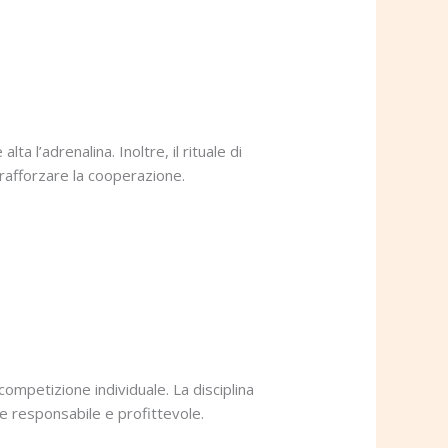
ta l’adrenalina. Inoltre, il rituale di
rafforzare la cooperazione.
competizione individuale. La disciplina
he responsabile e profittevole.