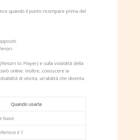
vince quando il punto ricompare prima del
oppositi.
eriori.
turn to Player) e sulla volatilità della
inò online. Inoltre, conoscere la
ilità di vincita, un’abilità che diventa
Quando usarla
e base
ferisce il 7