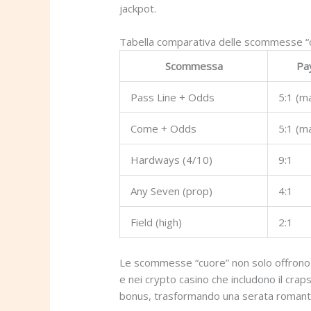
jackpot.
Tabella comparativa delle scommesse “
Scommessa
Pa
Pass Line + Odds
5:1 (m
Come + Odds
5:1 (m
Hardways (4/10)
9:1
Any Seven (prop)
4:1
Field (high)
2:1
Le scommesse “cuore” non solo offrono u
e nei crypto casino che includono il cra
bonus, trasformando una serata romantica