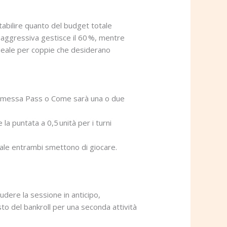
stabilire quanto del budget totale
ù aggressiva gestisce il 60 %, mentre
 ideale per coppie che desiderano
 scommessa Pass o Come sarà una o due
 la puntata a 0,5 unità per i turni
uale entrambi smettono di giocare.
iudere la sessione in anticipo,
esto del bankroll per una seconda attività