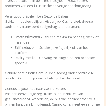
investeert continu in deze technologieën, zodat spelers
profiteren van een futuristische en veilige speelomgeving.
Verantwoord Spelen: Een Gezonde Balans
Gokken moet leuk blijven. Hiddenjack Casino biedt diverse
tools om verantwoord spelgedrag te ondersteunen:
Stortingslimieten
– Stel een maximum per dag, week of
maand in.
Self‑exclusion
– Schakel jezelf tijdelijk uit van het
platform.
Reality checks
– Ontvang meldingen na een bepaalde
speeltijd.
Gebruik deze functies om je speelgedrag onder controle te
houden. Onthoud: plezier is belangrijker dan winst.
Conclusie: Jouw Pad naar Casino‑Succes
Van een eenvoudige registratie tot het benutten van
geavanceerde VIP‑voordelen, de reis van beginner tot pro is
binnen handbereik. Hiddenjack Casino combineert een enorme