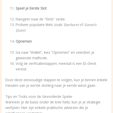
Speel je Eerste Slot
Navigeer naar de “Slots” sectie.
Probeer populaire titels zoals
Starburst
of
Gonzo’s
Quest
.
Opnemen
Ga naar “Wallet”, kies “Opnemen” en selecteer je
gewenste methode.
Volg de verificatiestappen; meestal is een ID‑check
vereist.
Door deze eenvoudige stappen te volgen, kun je binnen enkele
minuten van je eerste storting naar je eerste winst gaan.
Tips en Tricks voor de Gevorderde Speler
Wanneer je de basis onder de knie hebt, kun je je strategie
verfijnen. Hier zijn enkele praktische adviezen die je