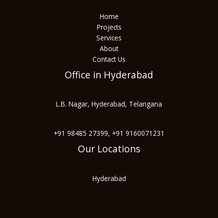
Home
Projects
Services
About
Contact Us
Office in Hyderabad
L.B. Nagar, Hyderabad, Telangana
+91 98485 27399, +91 9160071231
Our Locations
Hyderabad