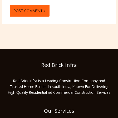
Red Brick Infra
Red Brick Infra Is a Leading Construction Company and
Trusted Home Builder In south India, Known For Delivering
High Quality Residential nd Commercial Construction Services
Our Services