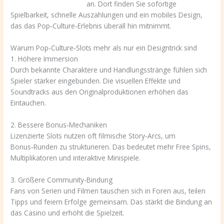
Deutschland spielen DE
an. Dort finden Sie sofortige
Spielbarkeit, schnelle Auszahlungen und ein mobiles Design,
das das Pop‑Culture‑Erlebnis überall hin mitnimmt.
Warum Pop‑Culture‑Slots mehr als nur ein Designtrick sind
1. Höhere Immersion
Durch bekannte Charaktere und Handlungsstränge fühlen sich
Spieler stärker eingebunden. Die visuellen Effekte und
Soundtracks aus den Originalproduktionen erhöhen das
Eintauchen.
2. Bessere Bonus‑Mechaniken
Lizenzierte Slots nutzen oft filmische Story‑Arcs, um
Bonus‑Runden zu strukturieren. Das bedeutet mehr Free Spins,
Multiplikatoren und interaktive Minispiele.
3. Größere Community‑Bindung
Fans von Serien und Filmen tauschen sich in Foren aus, teilen
Tipps und feiern Erfolge gemeinsam. Das stärkt die Bindung an
das Casino und erhöht die Spielzeit.