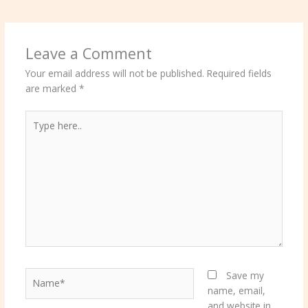
Leave a Comment
Your email address will not be published.
Required fields
are marked
*
Type
here..
Name*
Save my
name, email,
and website in