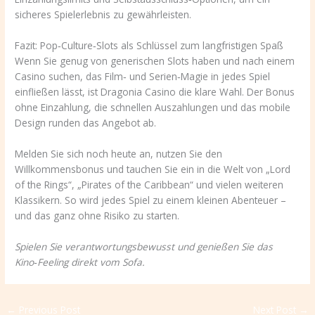
sicheres Spielerlebnis zu gewährleisten.
Fazit: Pop‑Culture‑Slots als Schlüssel zum langfristigen Spaß
Wenn Sie genug von generischen Slots haben und nach einem
Casino suchen, das Film‑ und Serien‑Magie in jedes Spiel
einfließen lässt, ist Dragonia Casino die klare Wahl. Der Bonus
ohne Einzahlung, die schnellen Auszahlungen und das mobile
Design runden das Angebot ab.
Melden Sie sich noch heute an, nutzen Sie den
Willkommensbonus und tauchen Sie ein in die Welt von „Lord
of the Rings“, „Pirates of the Caribbean“ und vielen weiteren
Klassikern. So wird jedes Spiel zu einem kleinen Abenteuer –
und das ganz ohne Risiko zu starten.
Spielen Sie verantwortungsbewusst und genießen Sie das
Kino‑Feeling direkt vom Sofa.
←
Previous Post
Next Post
→