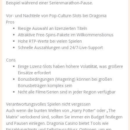
Beispiel während einer Serienmarathon‑Pause.
Vor- und Nachteile von Pop‑Culture‑Slots bei Dragonia
Pros
Riesige Auswahl an lizenzierten Titeln
Attraktive Free‑Spins‑Pakete im Willkommensbonus
Hohe RTP‑Werte bei vielen Spielen
Schnelle Auszahlungen und 24/7‑Live‑Support
Cons
Einige Lizenz‑Slots haben höhere Volatilität, was größere
Einsätze erfordert
Bonusbedingungen (Wagering) können bei großen
Bonusbeträgen komplex sein
Nicht alle Filme/Serien sind in jeder Region verfügbar
Verantwortungsvolles Spielen nicht vergessen
Auch wenn die bunten Welten von „Harry Potter“ oder „The
Matrix“ verlockend sind, sollten Sie immer ein Budget festlegen
und Pausen einlegen. Dragonia Casino bietet Tools wie
Einzahlungslimits und Selbstausschluss‑Optionen, um ein