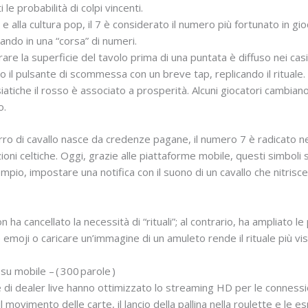
e probabilità di colpi vincenti.
 alla cultura pop, il 7 è considerato il numero più fortunato in gio
ndo in una “corsa” di numeri.
rare la superficie del tavolo prima di una puntata è diffuso nei casin
 o il pulsante di scommessa con un breve tap, replicando il rituale.
iatiche il rosso è associato a prosperità. Alcuni giocatori cambian
o.
 ferro di cavallo nasce da credenze pagane, il numero 7 è radicato n
ioni celtiche. Oggi, grazie alle piattaforme mobile, questi simboli 
pio, impostare una notifica con il suono di un cavallo che nitrisce
.
on ha cancellato la necessità di “rituali”; al contrario, ha ampliato l
moji o caricare un’immagine di un amuleto rende il rituale più visib
su mobile – ( 300 parole )
me di dealer live hanno ottimizzato lo streaming HD per le connes
l movimento delle carte, il lancio della pallina nella roulette e le 