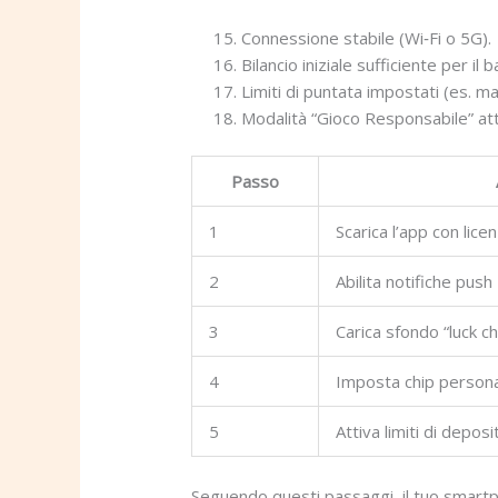
Connessione stabile (Wi‑Fi o 5G).
Bilancio iniziale sufficiente per il
Limiti di puntata impostati (es. 
Modalità “Gioco Responsabile” att
Passo
1
Scarica l’app con lice
2
Abilita notifiche push
3
Carica sfondo “luck c
4
Imposta chip persona
5
Attiva limiti di deposi
Seguendo questi passaggi, il tuo smartph