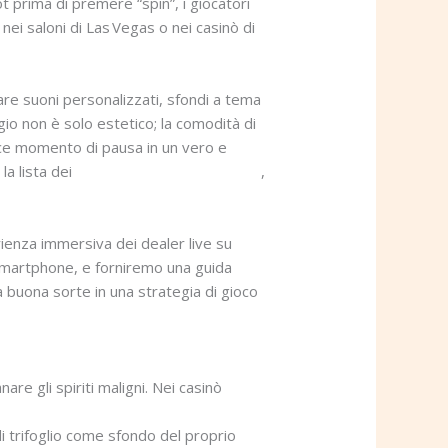
t prima di premere “spin”, i giocatori
ei saloni di Las Vegas o nei casinò di
stare suoni personalizzati, sfondi a tema
gio non è solo estetico; la comodità di
lice momento di pausa in un vero e
la lista dei
migliori casino online esteri
,
rienza immersiva dei dealer live su
u smartphone, e forniremo una guida
ua buona sorte in una strategia di gioco
are gli spiriti maligni. Nei casinò
i trifoglio come sfondo del proprio