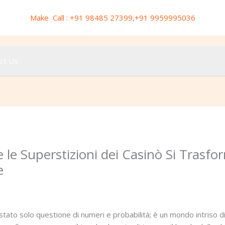
Make Call : +91 98485 27399,+91 9959995036
ct Us
le Superstizioni dei Casinò Si Trasfor
e
y
redbrick
 stato solo questione di numeri e probabilità; è un mondo intriso di