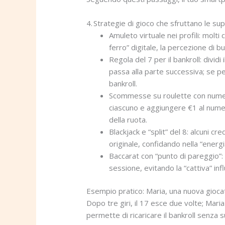
4. Strategie di gioco che sfruttano le supe
Amuleto virtuale nei profili: molti
ferro” digitale, la percezione di 
Regola del 7 per il bankroll: divid
passa alla parte successiva; se pe
bankroll.
Scommesse su roulette con numeri
ciascuno e aggiungere €1 al numer
della ruota.
Blackjack e “split” del 8: alcuni c
originale, confidando nella “ener
Baccarat con “punto di pareggio”: 
sessione, evitando la “cattiva” inf
Esempio pratico: Maria, una nuova giocatr
Dopo tre giri, il 17 esce due volte; Mar
permette di ricaricare il bankroll senza s