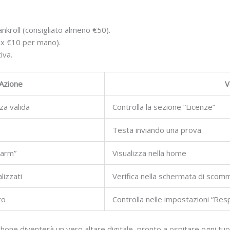
 bankroll (consigliato almeno €50).
max €10 per mano).
iva.
Azione
V
nza valida
Controlla la sezione “Licenze”
Testa inviando una prova
harm”
Visualizza nella home
lizzati
Verifica nella schermata di sco
to
Controlla nelle impostazioni “Resp
one diventerà un vero altare digitale, pronto a ospitare ogni tuo 