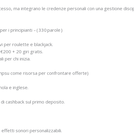
cesso, ma integrano le credenze personali con una gestione disci
per i principianti – ( 330 parole )
ivi per roulette e blackjack.
€200 + 20 giri gratis.
i per chi inizia.
mpsu come risorsa per confrontare offerte)
gnola e inglese.
 di cashback sul primo deposito.
 effetti sonori personalizzabili.