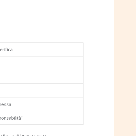
erifica
mmessa
onsabilità”
rituale di buona sorte.