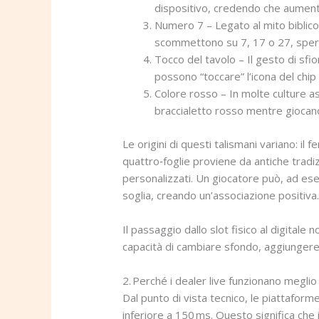
dispositivo, credendo che aumenti l
Numero 7 – Legato al mito biblico e
scommettono su 7, 17 o 27, spera
Tocco del tavolo – Il gesto di sfio
possono “toccare” l’icona del chip
Colore rosso – In molte culture as
braccialetto rosso mentre giocan
Le origini di questi talismani variano: il
quattro‑foglie proviene da antiche tradiz
personalizzati. Un giocatore può, ad esem
soglia, creando un’associazione positiva
Il passaggio dallo slot fisico al digitale n
capacità di cambiare sfondo, aggiungere e
2. Perché i dealer live funzionano meglio 
Dal punto di vista tecnico, le piattafor
inferiore a 150 ms. Questo significa che i