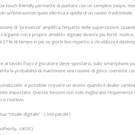
faccia touch‑friendly permette di puntare con un semplice swipe, me
do un’interazione quasi identica a quella di un casinò tradizionale.
sazione di “presenza” amplifica l’impatto delle superstizioni. Quan
 il legame con il proprio amuleto digitale diventa più forte. Inolt
 27 % di tempo in più su giochi live rispetto a chi utilizza il desk
re al tavolo fisico il giocatore deve spostarsi, sullo smartphone pu
a la probabilità di mantenere una routine di gioco coerente con i 
sonalizzate: è possibile ricevere un avviso quando il dealer cambi
limite impostato. Queste funzioni non solo migliorano l’esperienza
o e reattivo.
a “rituale digitale” – ( 360 parole )
Authority, UKGC).