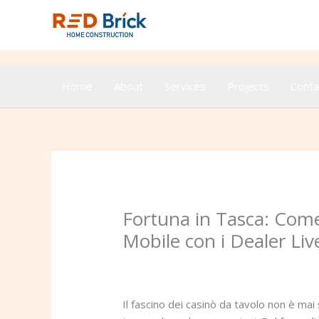
Skip
to
content
Home
About
Services
Projects
Conta
Fortuna in Tasca: Come 
Mobile con i Dealer Liv
Leave a Comment
/
Uncategorized
/ B
Il fascino dei casinò da tavolo non è mai