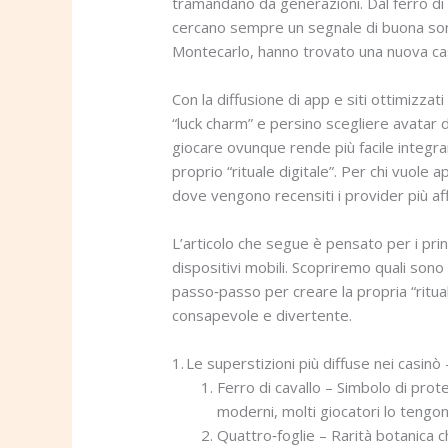
tramandano da generazioni. Dal ferro di c
cercano sempre un segnale di buona sorte
Montecarlo, hanno trovato una nuova casa
Con la diffusione di app e siti ottimizzat
“luck charm” e persino scegliere avatar d
giocare ovunque rende più facile integra
proprio “rituale digitale”. Per chi vuole 
dove vengono recensiti i provider più aff
L’articolo che segue è pensato per i prin
dispositivi mobili. Scopriremo quali sono
passo‑passo per creare la propria “rituale
consapevole e divertente.
1. Le superstizioni più diffuse nei casinò –
Ferro di cavallo – Simbolo di prote
moderni, molti giocatori lo tengon
Quattro‑foglie – Rarità botanica c