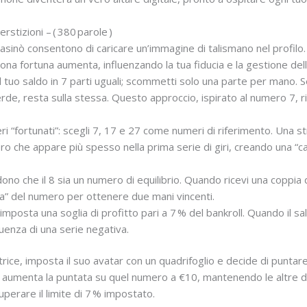
rstizioni – ( 380 parole )
 casinò consentono di caricare un’immagine di talismano nel profilo. 
buona fortuna aumenta, influenzando la tua fiducia e la gestione del
i il tuo saldo in 7 parti uguali; scommetti solo una parte per mano.
rde, resta sulla stessa. Questo approccio, ispirato al numero 7, rid
 “fortunati”: scegli 7, 17 e 27 come numeri di riferimento. Una 
o che appare più spesso nella prima serie di giri, creando una “
redono che il 8 sia un numero di equilibrio. Quando ricevi una coppia 
gia” del numero per ottenere due mani vincenti.
imposta una soglia di profitto pari a 7 % del bankroll. Quando il s
luenza di una serie negativa.
ice, imposta il suo avatar con un quadrifoglio e decide di puntare 
ia aumenta la puntata su quel numero a €10, mantenendo le altre du
uperare il limite di 7 % impostato.