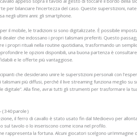
avallo appeso sopra il tavolo al gesto di toccare il bordo della slo
 per bilanciare l’incertezza del caso. Queste superstizioni, nate n
 negli ultimi anni: gli smartphone.
i per il mobile, le tradizioni si sono digitalizzate. È possibile impo
i dealer che indossano i propri talismani preferiti. Questo passag
re i propri rituali nella routine quotidiana, trasformando un semp
approfondire le opzioni disponibili, una buona partenza è consultare 
idabili e le offerte più vantaggiose.
cipianti che desiderano unire le superstizioni personali con l’espe
 i talismani più diffusi, perché il live streaming funziona meglio s
 digitale”. Alla fine, avrai tutti gli strumenti per trasformare la t
 ( 340 parole )
zione, il ferro di cavallo è stato usato fin dal Medioevo per allontan
o sul tavolo o lo inseriscono come icona nel profilo.
he rappresenta la fortuna. Alcuni giocatori scelgono un’immagine d