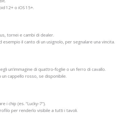
bit.
oid 12+ o iOS 15+.
us, tornei e cambi di dealer.
 esempio il canto di un usignolo, per segnalare una vincita.
gli un’immagine di quattro‑foglie o un ferro di cavallo.
 un cappello rosso, se disponibile.
e i chip (es. “Lucky‑7”).
filo per renderlo visibile a tutti i tavoli.