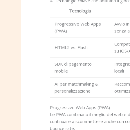
4. Tecnologie chiave che abilitano il gio
Tecnologia
Progressive Web Apps
Avvio in
(PWA)
senza a
Compati
HTML5 vs. Flash
su iOS/
SDK di pagamento
Integra
mobile
locali
AI per matchmaking &
Raccom
personalizzazione
ottimiz
Progressive Web Apps (PWA)
Le PWA combinano il meglio del web e del
continuare a scommettere anche con conn
bounce rate.