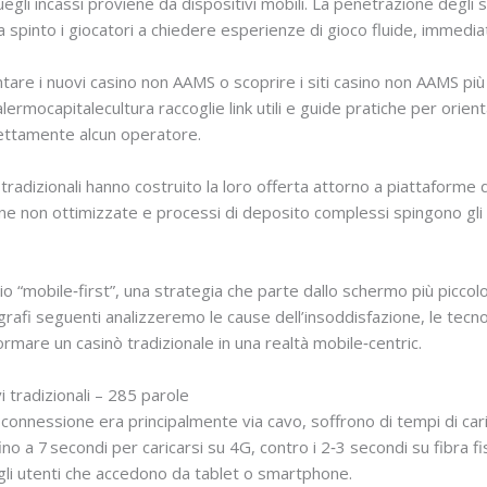
 quegli incassi proviene da dispositivi mobili. La penetrazione degl
 spinto i giocatori a chiedere esperienze di gioco fluide, immedia
tare i nuovi casino non AAMS o scoprire i siti casino non AAMS più
Palermocapitalecultura raccoglie link utili e guide pratiche per orie
ettamente alcun operatore.
 tradizionali hanno costruito la loro offerta attorno a piattaform
ine non ottimizzate e processi di deposito complessi spingono gli 
io “mobile‑first”, una strategia che parte dallo schermo più picco
grafi seguenti analizzeremo le cause dell’insoddisfazione, le tec
rmare un casinò tradizionale in una realtà mobile‑centric.
vi tradizionali – 285 parole
onnessione era principalmente via cavo, soffrono di tempi di cari
o a 7 secondi per caricarsi su 4G, contro i 2‑3 secondi su fibra fi
li utenti che accedono da tablet o smartphone.