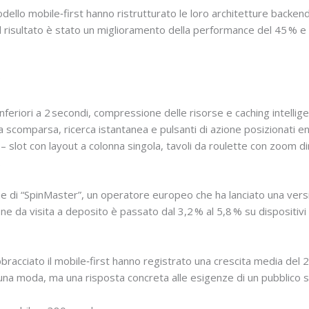
odello mobile‑first hanno ristrutturato le loro architetture backen
l risultato è stato un miglioramento della performance del 45 % e 
:
feriori a 2 secondi, compressione delle risorse e caching intellige
 scomparsa, ricerca istantanea e pulsanti di azione posizionati en
o – slot con layout a colonna singola, tavoli da roulette con zoom di
.
 di “SpinMaster”, un operatore europeo che ha lanciato una versio
ne da visita a deposito è passato dal 3,2 % al 5,8 % su dispositivi m
 abbracciato il mobile‑first hanno registrato una crescita media del 
una moda, ma una risposta concreta alle esigenze di un pubblico