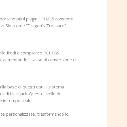
pportano più il plugin. HTML5 consente
ivi. Slot come “Dragon’s Treasure”
elle frodi e compliance PCI‑DSS.
o, aumentando il tasso di conversione di
ulla base di questi dati, il sistema
 di blackjack. Questo livello di
ne in tempo reale.
ente personalizzate, trasformando lo