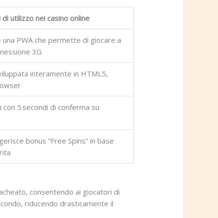
di utilizzo nei casino online
re una PWA che permette di giocare a
nnessione 3G
sviluppata interamente in HTML5,
browser
i con 5 secondi di conferma su
gerisce bonus “Free Spins” in base
rita
acheato, consentendo ai giocatori di
econdo, riducendo drasticamente il