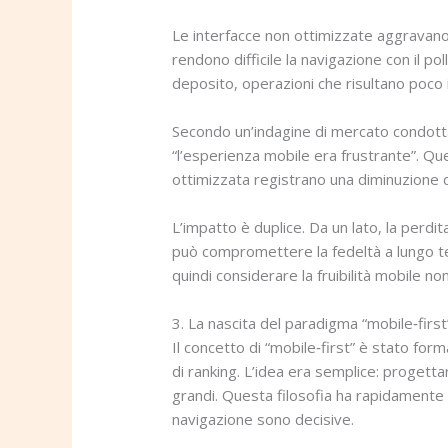
Le interfacce non ottimizzate aggravano 
rendono difficile la navigazione con il pol
deposito, operazioni che risultano poco i
Secondo un’indagine di mercato condotta d
“l’esperienza mobile era frustrante”. Que
ottimizzata registrano una diminuzione d
L’impatto è duplice. Da un lato, la perdit
può compromettere la fedeltà a lungo ter
quindi considerare la fruibilità mobile n
3. La nascita del paradigma “mobile‑firs
Il concetto di “mobile‑first” è stato fo
di ranking. L’idea era semplice: progett
grandi. Questa filosofia ha rapidamente 
navigazione sono decisive.