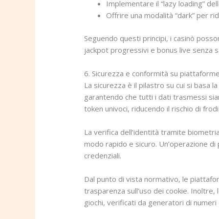
Implementare il “lazy loading” del
Offrire una modalità “dark” per rid
Seguendo questi principi, i casinò posson
jackpot progressivi e bonus live senza sac
6. Sicurezza e conformità su piattaforme
La sicurezza è il pilastro su cui si basa
garantendo che tutti i dati trasmessi sia
token univoci, riducendo il rischio di frod
La verifica dell’identità tramite biometr
modo rapido e sicuro. Un’operazione di 
credenziali.
Dal punto di vista normativo, le piattafo
trasparenza sull’uso dei cookie. Inoltre, 
giochi, verificati da generatori di numeri 