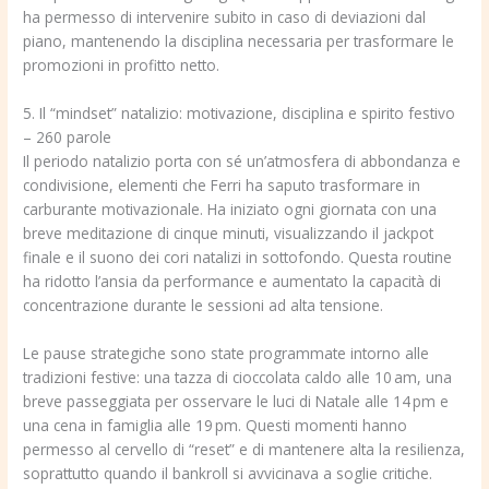
ha permesso di intervenire subito in caso di deviazioni dal
piano, mantenendo la disciplina necessaria per trasformare le
promozioni in profitto netto.
5. Il “mindset” natalizio: motivazione, disciplina e spirito festivo
– 260 parole
Il periodo natalizio porta con sé un’atmosfera di abbondanza e
condivisione, elementi che Ferri ha saputo trasformare in
carburante motivazionale. Ha iniziato ogni giornata con una
breve meditazione di cinque minuti, visualizzando il jackpot
finale e il suono dei cori natalizi in sottofondo. Questa routine
ha ridotto l’ansia da performance e aumentato la capacità di
concentrazione durante le sessioni ad alta tensione.
Le pause strategiche sono state programmate intorno alle
tradizioni festive: una tazza di cioccolata caldo alle 10 am, una
breve passeggiata per osservare le luci di Natale alle 14 pm e
una cena in famiglia alle 19 pm. Questi momenti hanno
permesso al cervello di “reset” e di mantenere alta la resilienza,
soprattutto quando il bankroll si avvicinava a soglie critiche.