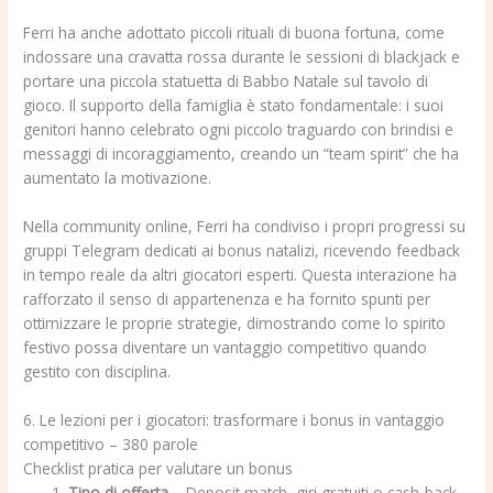
Ferri ha anche adottato piccoli rituali di buona fortuna, come
indossare una cravatta rossa durante le sessioni di blackjack e
portare una piccola statuetta di Babbo Natale sul tavolo di
gioco. Il supporto della famiglia è stato fondamentale: i suoi
genitori hanno celebrato ogni piccolo traguardo con brindisi e
messaggi di incoraggiamento, creando un “team spirit” che ha
aumentato la motivazione.
Nella community online, Ferri ha condiviso i propri progressi su
gruppi Telegram dedicati ai bonus natalizi, ricevendo feedback
in tempo reale da altri giocatori esperti. Questa interazione ha
rafforzato il senso di appartenenza e ha fornito spunti per
ottimizzare le proprie strategie, dimostrando come lo spirito
festivo possa diventare un vantaggio competitivo quando
gestito con disciplina.
6. Le lezioni per i giocatori: trasformare i bonus in vantaggio
competitivo – 380 parole
Checklist pratica per valutare un bonus
Tipo di offerta
– Deposit match, giri gratuiti o cash‑back.