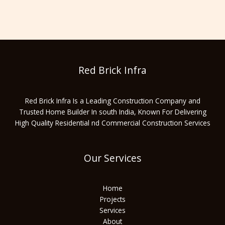
Red Brick Infra
Red Brick Infra Is a Leading Construction Company and
Trusted Home Builder In south India, Known For Delivering
High Quality Residential nd Commercial Construction Services
Our Services
Home
Projects
Services
About