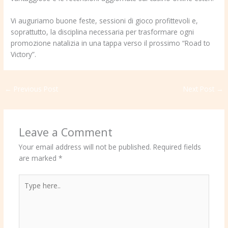
Vi auguriamo buone feste, sessioni di gioco profittevoli e,
soprattutto, la disciplina necessaria per trasformare ogni
promozione natalizia in una tappa verso il prossimo “Road to
Victory”.
←
Previous Post
Next Post
→
Leave a Comment
Your email address will not be published.
Required fields
are marked
*
Type
here..