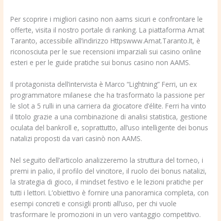
Per scoprire i migliori casino non aams sicuri e confrontare le
offerte, visita il nostro portale di ranking. La piattaforma Amat
Taranto, accessibile all’indirizzo Httpswww.Amat.Taranto.It, è
riconosciuta per le sue recensioni imparziali sui casino online
esteri e per le guide pratiche sui bonus casino non AAMS.
Il protagonista dell’intervista è Marco “Lightning” Ferri, un ex
programmatore milanese che ha trasformato la passione per
le slot a 5 rulli in una carriera da giocatore d’élite. Ferri ha vinto
il titolo grazie a una combinazione di analisi statistica, gestione
oculata del bankroll e, soprattutto, all’uso intelligente dei bonus
natalizi proposti da vari casinò non AAMS.
Nel seguito dell’articolo analizzeremo la struttura del torneo, i
premi in palio, il profilo del vincitore, il ruolo dei bonus natalizi,
la strategia di gioco, il mindset festivo e le lezioni pratiche per
tutti i lettori. L’obiettivo è fornire una panoramica completa, con
esempi concreti e consigli pronti all’uso, per chi vuole
trasformare le promozioni in un vero vantaggio competitivo.