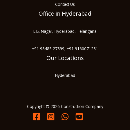
Contact Us
Office in Hyderabad
L.B. Nagar, Hyderabad, Telangana
+91 98485 27399, +91 9160071231
Our Locations
Hyderabad
Copyright © 2026 Construction Company