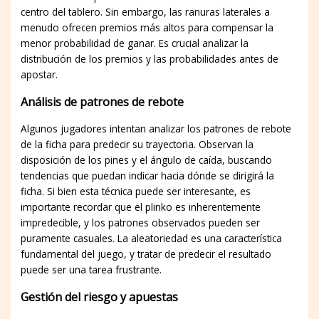
centro del tablero. Sin embargo, las ranuras laterales a
menudo ofrecen premios más altos para compensar la
menor probabilidad de ganar. Es crucial analizar la
distribución de los premios y las probabilidades antes de
apostar.
Análisis de patrones de rebote
Algunos jugadores intentan analizar los patrones de rebote
de la ficha para predecir su trayectoria. Observan la
disposición de los pines y el ángulo de caída, buscando
tendencias que puedan indicar hacia dónde se dirigirá la
ficha. Si bien esta técnica puede ser interesante, es
importante recordar que el plinko es inherentemente
impredecible, y los patrones observados pueden ser
puramente casuales. La aleatoriedad es una característica
fundamental del juego, y tratar de predecir el resultado
puede ser una tarea frustrante.
Gestión del riesgo y apuestas