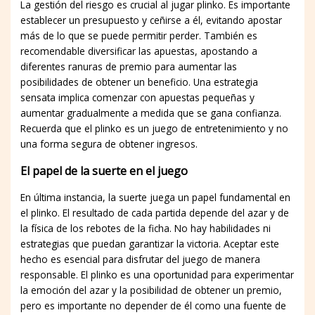
La gestión del riesgo es crucial al jugar plinko. Es importante
establecer un presupuesto y ceñirse a él, evitando apostar
más de lo que se puede permitir perder. También es
recomendable diversificar las apuestas, apostando a
diferentes ranuras de premio para aumentar las
posibilidades de obtener un beneficio. Una estrategia
sensata implica comenzar con apuestas pequeñas y
aumentar gradualmente a medida que se gana confianza.
Recuerda que el plinko es un juego de entretenimiento y no
una forma segura de obtener ingresos.
El papel de la suerte en el juego
En última instancia, la suerte juega un papel fundamental en
el plinko. El resultado de cada partida depende del azar y de
la física de los rebotes de la ficha. No hay habilidades ni
estrategias que puedan garantizar la victoria. Aceptar este
hecho es esencial para disfrutar del juego de manera
responsable. El plinko es una oportunidad para experimentar
la emoción del azar y la posibilidad de obtener un premio,
pero es importante no depender de él como una fuente de