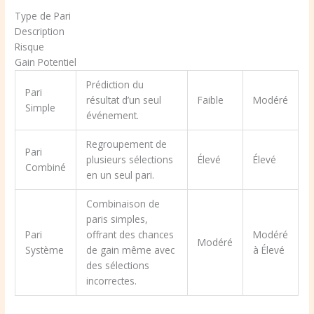
Type de Pari
Description
Risque
Gain Potentiel
Prédiction du
Pari
résultat d’un seul
Faible
Modéré
Simple
événement.
Regroupement de
Pari
plusieurs sélections
Élevé
Élevé
Combiné
en un seul pari.
Combinaison de
paris simples,
Pari
offrant des chances
Modéré
Modéré
Système
de gain même avec
à Élevé
des sélections
incorrectes.