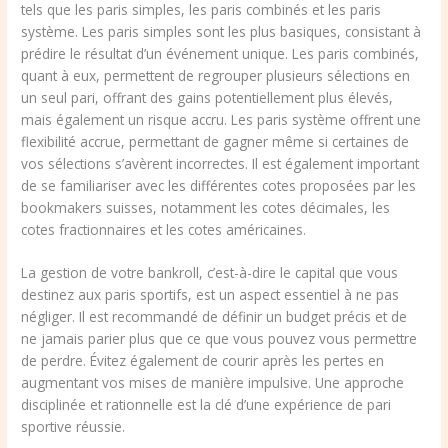
tels que les paris simples, les paris combinés et les paris
système. Les paris simples sont les plus basiques, consistant à
prédire le résultat d’un événement unique. Les paris combinés,
quant à eux, permettent de regrouper plusieurs sélections en
un seul pari, offrant des gains potentiellement plus élevés,
mais également un risque accru. Les paris système offrent une
flexibilité accrue, permettant de gagner même si certaines de
vos sélections s’avèrent incorrectes. Il est également important
de se familiariser avec les différentes cotes proposées par les
bookmakers suisses, notamment les cotes décimales, les
cotes fractionnaires et les cotes américaines.
La gestion de votre bankroll, c’est-à-dire le capital que vous
destinez aux paris sportifs, est un aspect essentiel à ne pas
négliger. Il est recommandé de définir un budget précis et de
ne jamais parier plus que ce que vous pouvez vous permettre
de perdre. Évitez également de courir après les pertes en
augmentant vos mises de manière impulsive. Une approche
disciplinée et rationnelle est la clé d’une expérience de pari
sportive réussie.