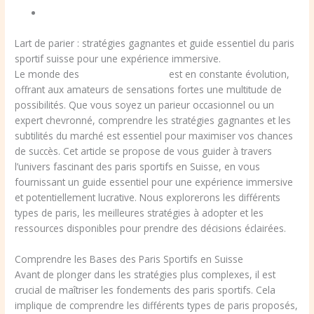
Tendances Actuelles et Futures des Paris Sportifs
Lart de parier : stratégies gagnantes et guide essentiel du paris
sportif suisse pour une expérience immersive.
Le monde des
paris sportif suisse
est en constante évolution,
offrant aux amateurs de sensations fortes une multitude de
possibilités. Que vous soyez un parieur occasionnel ou un
expert chevronné, comprendre les stratégies gagnantes et les
subtilités du marché est essentiel pour maximiser vos chances
de succès. Cet article se propose de vous guider à travers
l’univers fascinant des paris sportifs en Suisse, en vous
fournissant un guide essentiel pour une expérience immersive
et potentiellement lucrative. Nous explorerons les différents
types de paris, les meilleures stratégies à adopter et les
ressources disponibles pour prendre des décisions éclairées.
Comprendre les Bases des Paris Sportifs en Suisse
Avant de plonger dans les stratégies plus complexes, il est
crucial de maîtriser les fondements des paris sportifs. Cela
implique de comprendre les différents types de paris proposés,