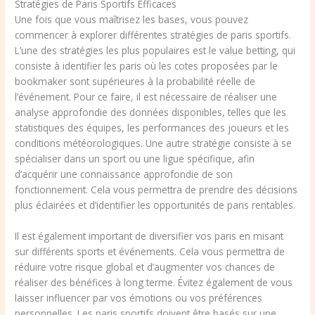
Stratégies de Paris Sportifs Efficaces
Une fois que vous maîtrisez les bases, vous pouvez
commencer à explorer différentes stratégies de paris sportifs.
L’une des stratégies les plus populaires est le value betting, qui
consiste à identifier les paris où les cotes proposées par le
bookmaker sont supérieures à la probabilité réelle de
l’événement. Pour ce faire, il est nécessaire de réaliser une
analyse approfondie des données disponibles, telles que les
statistiques des équipes, les performances des joueurs et les
conditions météorologiques. Une autre stratégie consiste à se
spécialiser dans un sport ou une ligue spécifique, afin
d’acquérir une connaissance approfondie de son
fonctionnement. Cela vous permettra de prendre des décisions
plus éclairées et d’identifier les opportunités de paris rentables.
Il est également important de diversifier vos paris en misant
sur différents sports et événements. Cela vous permettra de
réduire votre risque global et d’augmenter vos chances de
réaliser des bénéfices à long terme. Évitez également de vous
laisser influencer par vos émotions ou vos préférences
personnelles. Les paris sportifs doivent être basés sur une