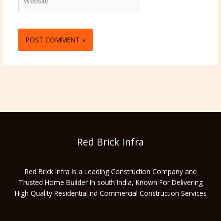
Red Brick Infra
Red Brick Infra Is a Leading Construction Company and
Trusted Home Builder In south India, Known For Delivering
High Quality Residential nd Commercial Construction Services