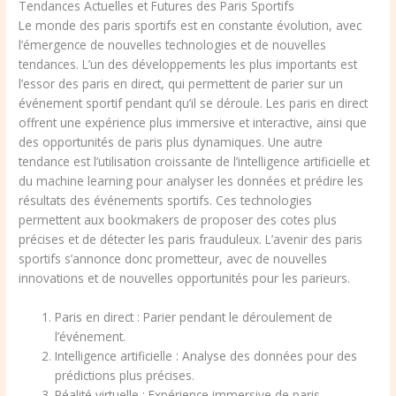
Tendances Actuelles et Futures des Paris Sportifs
Le monde des paris sportifs est en constante évolution, avec
l’émergence de nouvelles technologies et de nouvelles
tendances. L’un des développements les plus importants est
l’essor des paris en direct, qui permettent de parier sur un
événement sportif pendant qu’il se déroule. Les paris en direct
offrent une expérience plus immersive et interactive, ainsi que
des opportunités de paris plus dynamiques. Une autre
tendance est l’utilisation croissante de l’intelligence artificielle et
du machine learning pour analyser les données et prédire les
résultats des événements sportifs. Ces technologies
permettent aux bookmakers de proposer des cotes plus
précises et de détecter les paris frauduleux. L’avenir des paris
sportifs s’annonce donc prometteur, avec de nouvelles
innovations et de nouvelles opportunités pour les parieurs.
Paris en direct : Parier pendant le déroulement de
l’événement.
Intelligence artificielle : Analyse des données pour des
prédictions plus précises.
Réalité virtuelle : Expérience immersive de paris.