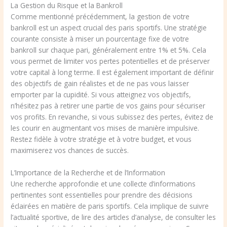
La Gestion du Risque et la Bankroll
Comme mentionné précédemment, la gestion de votre
bankroll est un aspect crucial des paris sportifs. Une stratégie
courante consiste à miser un pourcentage fixe de votre
bankroll sur chaque pari, généralement entre 1% et 5%. Cela
vous permet de limiter vos pertes potentielles et de préserver
votre capital à long terme. Il est également important de définir
des objectifs de gain réalistes et de ne pas vous laisser
emporter par la cupidité. Si vous atteignez vos objectifs,
n’hésitez pas à retirer une partie de vos gains pour sécuriser
vos profits. En revanche, si vous subissez des pertes, évitez de
les courir en augmentant vos mises de manière impulsive.
Restez fidèle à votre stratégie et à votre budget, et vous
maximiserez vos chances de succès.
L’Importance de la Recherche et de l’Information
Une recherche approfondie et une collecte d’informations
pertinentes sont essentielles pour prendre des décisions
éclairées en matière de paris sportifs. Cela implique de suivre
l’actualité sportive, de lire des articles d’analyse, de consulter les