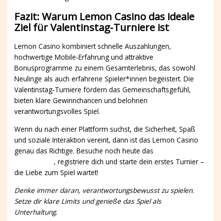
Fazit: Warum Lemon Casino das ideale
Ziel für Valentinstag‑Turniere ist
Lemon Casino kombiniert schnelle Auszahlungen,
hochwertige Mobile‑Erfahrung und attraktive
Bonusprogramme zu einem Gesamterlebnis, das sowohl
Neulinge als auch erfahrene Spieler*innen begeistert. Die
Valentinstag‑Turniere fördern das Gemeinschaftsgefühl,
bieten klare Gewinnchancen und belohnen
verantwortungsvolles Spiel.
Wenn du nach einer Plattform suchst, die Sicherheit, Spaß
und soziale Interaktion vereint, dann ist das Lemon Casino
genau das Richtige. Besuche noch heute das
Lemoncasino
Spiel offiziell
, registriere dich und starte dein erstes Turnier –
die Liebe zum Spiel wartet!
Denke immer daran, verantwortungsbewusst zu spielen.
Setze dir klare Limits und genieße das Spiel als
Unterhaltung.