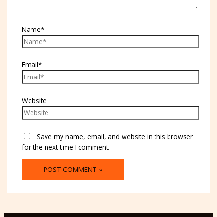
Name*
Email*
Website
Save my name, email, and website in this browser
for the next time I comment.