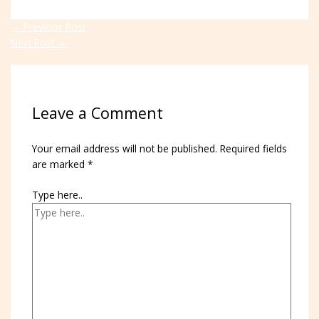
←
Previous Post
Next Post
→
Leave a Comment
Your email address will not be published.
Required fields
are marked
*
Type here..