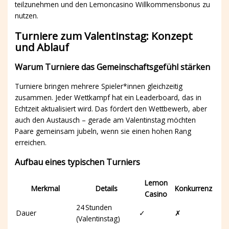
teilzunehmen und den Lemoncasino Willkommensbonus zu
nutzen.
Turniere zum Valentinstag: Konzept
und Ablauf
Warum Turniere das Gemeinschaftsgefühl stärken
Turniere bringen mehrere Spieler*innen gleichzeitig
zusammen. Jeder Wettkampf hat ein Leaderboard, das in
Echtzeit aktualisiert wird. Das fördert den Wettbewerb, aber
auch den Austausch – gerade am Valentinstag möchten
Paare gemeinsam jubeln, wenn sie einen hohen Rang
erreichen.
Aufbau eines typischen Turniers
Lemon
Merkmal
Details
Konkurrenz
Casino
24 Stunden
Dauer
✓
✗
(Valentinstag)