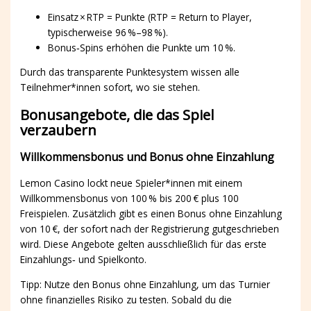
Einsatz × RTP = Punkte (RTP = Return to Player,
typischerweise 96 %–98 %).
Bonus‑Spins erhöhen die Punkte um 10 %.
Durch das transparente Punktesystem wissen alle
Teilnehmer*innen sofort, wo sie stehen.
Bonusangebote, die das Spiel
verzaubern
Willkommensbonus und Bonus ohne Einzahlung
Lemon Casino lockt neue Spieler*innen mit einem
Willkommensbonus von 100 % bis 200 € plus 100
Freispielen. Zusätzlich gibt es einen Bonus ohne Einzahlung
von 10 €, der sofort nach der Registrierung gutgeschrieben
wird. Diese Angebote gelten ausschließlich für das erste
Einzahlungs‑ und Spielkonto.
Tipp: Nutze den Bonus ohne Einzahlung, um das Turnier
ohne finanzielles Risiko zu testen. Sobald du die