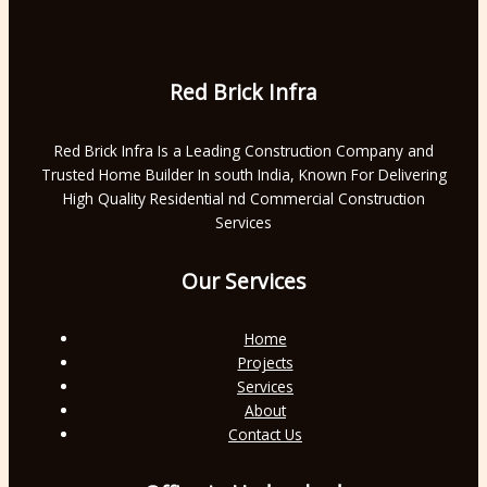
Red Brick Infra
Red Brick Infra Is a Leading Construction Company and
Trusted Home Builder In south India, Known For Delivering
High Quality Residential nd Commercial Construction
Services
Our Services
Home
Projects
Services
About
Contact Us