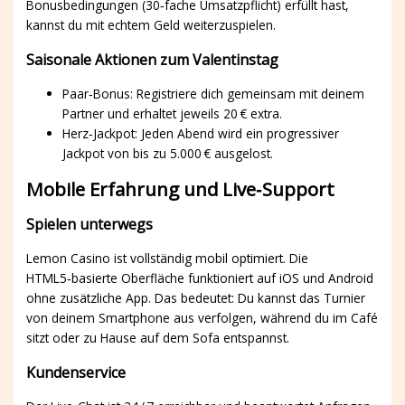
Bonusbedingungen (30‑fache Umsatzpflicht) erfüllt hast,
kannst du mit echtem Geld weiterzuspielen.
Saisonale Aktionen zum Valentinstag
Paar‑Bonus: Registriere dich gemeinsam mit deinem
Partner und erhaltet jeweils 20 € extra.
Herz‑Jackpot: Jeden Abend wird ein progressiver
Jackpot von bis zu 5.000 € ausgelost.
Mobile Erfahrung und Live‑Support
Spielen unterwegs
Lemon Casino ist vollständig mobil optimiert. Die
HTML5‑basierte Oberfläche funktioniert auf iOS und Android
ohne zusätzliche App. Das bedeutet: Du kannst das Turnier
von deinem Smartphone aus verfolgen, während du im Café
sitzt oder zu Hause auf dem Sofa entspannst.
Kundenservice