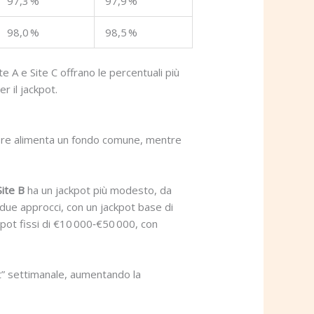
97,3 %
97,9 %
98,0 %
98,5 %
te A e Site C offrano le percentuali più
r il jackpot.
catore alimenta un fondo comune, mentre
Site B
ha un jackpot più modesto, da
due approcci, con un jackpot base di
ot fissi di €10 000‑€50 000, con
st” settimanale, aumentando la