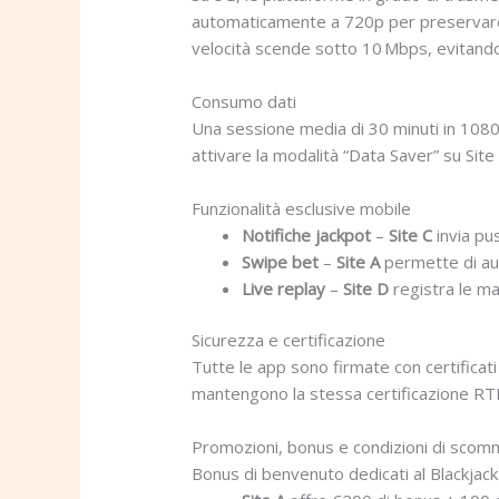
automaticamente a 720p per preservare la
velocità scende sotto 10 Mbps, evitando 
Consumo dati
Una sessione media di 30 minuti in 1080p
attivare la modalità “Data Saver” su Site
Funzionalità esclusive mobile
Notifiche jackpot
–
Site C
invia pus
Swipe bet
–
Site A
permette di aum
Live replay
–
Site D
registra le ma
Sicurezza e certificazione
Tutte le app sono firmate con certificat
mantengono la stessa certificazione RTP 
Promozioni, bonus e condizioni di scom
Bonus di benvenuto dedicati al Blackjack 