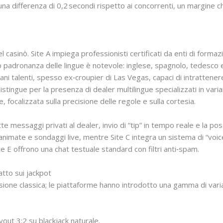
a differenza di 0,2 secondi rispetto ai concorrenti, un margine ch
l casinò. Site A impiega professionisti certificati da enti di form
oro padronanza delle lingue è notevole: inglese, spagnolo, tedesco e,
ani talenti, spesso ex‑croupier di Las Vegas, capaci di intrattener
stingue per la presenza di dealer multilingue specializzati in varia
 focalizzata sulla precisione delle regole e sulla cortesia.
te messaggi privati al dealer, invio di “tip” in tempo reale e la poss
 animate e sondaggi live, mentre Site C integra un sistema di “voic
te E offrono una chat testuale standard con filtri anti‑spam.
patto sui jackpot
 versione classica; le piattaforme hanno introdotto una gamma di va
yout 3:2 su blackjack naturale.