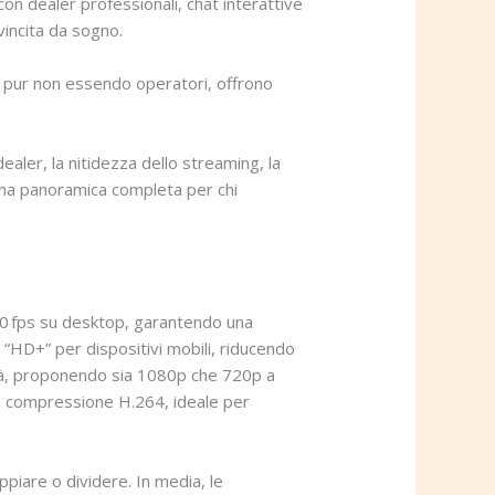
con dealer professionali, chat interattive
vincita da sogno.
i, pur non essendo operatori, offrono
aler, la nitidezza dello streaming, la
à una panoramica completa per chi
 60 fps su desktop, garantendo una
 “HD+” per dispositivi mobili, riducendo
ilità, proponendo sia 1080p che 720p a
n compressione H.264, ideale per
ppiare o dividere. In media, le