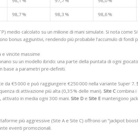
98,1 %
97,7 %
98,0 %
98,7 %
98,3 %
98,6 %
(RTP) medio calcolato su un milione di mani simulate. Si nota come Si
dono bonus aggiuntivi, rendendo più probabile l’accumulo di fondi pe
a e vincite massime
nzionano su un modello ibrido: una parte della puntata di ogni gio
n base a parametri pre‑definiti.
rte da €5 000 e può raggiungere €250 000 nella variante Super 7.
uenza di attivazione più alta (0,35 % delle mani).
Site C
combina i 
 attivato in media ogni 300 mani.
Site D
e
Site E
mantengono jackp
ttaforme più aggressive (Site A e Site C) offrono un “jackpot boo
rante eventi promozionali.