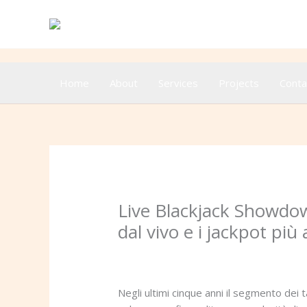
Skip
to
content
Home
About
Services
Projects
Conta
Live Blackjack Showdown
dal vivo e i jackpot più 
Leave a Comment
/
Uncategorized
/ B
Negli ultimi cinque anni il segmento dei t