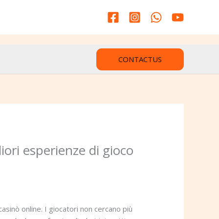
CONTACTUS
iori esperienze di gioco
casinò online. I giocatori non cercano più