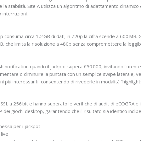
 stabilità. Site A utilizza un algoritmo di adattamento dinamico c
interruzioni.
 consuma circa 1,2 GB di dati; in 720p la cifra scende a 600 MB. 
 B, che limita la risoluzione a 480p senza compromettere la leggibil
h notification quando il jackpot supera €50 000, invitando l’utente
entare o diminuire la puntata con un semplice swipe laterale, vel
ni più interessanti, consentendo di rivederle in modalità “highlight
i SSL a 256 bit e hanno superato le verifiche di audit di eCOGRA e 
dei giochi desktop, garantendo che il risultato sia identico indi
messa per i jackpot
live