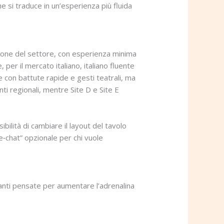
e si traduce in un’esperienza più fluida
azione del settore, con esperienza minima
 per il mercato italiano, italiano fluente
e con battute rapide e gesti teatrali, ma
nti regionali, mentre Site D e Site E
ibilità di cambiare il layout del tavolo
e‑chat” opzionale per chi vuole
rianti pensate per aumentare l’adrenalina