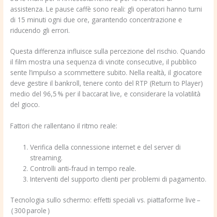
assistenza. Le pause caffè sono reali: gli operatori hanno turni
di 15 minuti ogni due ore, garantendo concentrazione e
riducendo gli errori.
Questa differenza influisce sulla percezione del rischio. Quando
il film mostra una sequenza di vincite consecutive, il pubblico
sente l’impulso a scommettere subito. Nella realtà, il giocatore
deve gestire il bankroll, tenere conto del RTP (Return to Player)
medio del 96,5 % per il baccarat live, e considerare la volatilità
del gioco.
Fattori che rallentano il ritmo reale:
Verifica della connessione internet e del server di
streaming.
Controlli anti‑fraud in tempo reale.
Interventi del supporto clienti per problemi di pagamento.
Tecnologia sullo schermo: effetti speciali vs. piattaforme live –
( 300 parole )