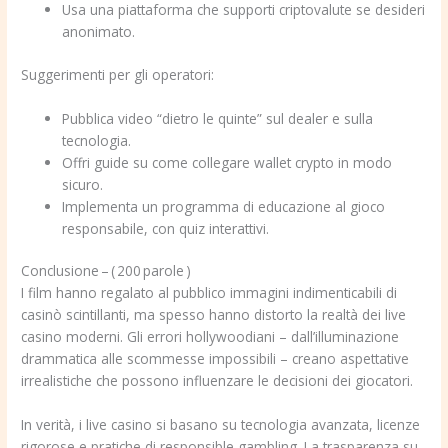
Usa una piattaforma che supporti criptovalute se desideri
anonimato.
Suggerimenti per gli operatori:
Pubblica video “dietro le quinte” sul dealer e sulla
tecnologia.
Offri guide su come collegare wallet crypto in modo
sicuro.
Implementa un programma di educazione al gioco
responsabile, con quiz interattivi.
Conclusione – ( 200 parole )
I film hanno regalato al pubblico immagini indimenticabili di
casinò scintillanti, ma spesso hanno distorto la realtà dei live
casino moderni. Gli errori hollywoodiani – dall’illuminazione
drammatica alle scommesse impossibili – creano aspettative
irrealistiche che possono influenzare le decisioni dei giocatori.
In verità, i live casino si basano su tecnologia avanzata, licenze
rigorose e pratiche di responsible gambling. La trasparenza su