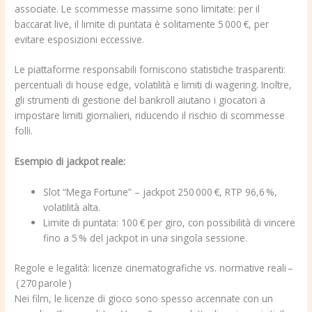
associate. Le scommesse massime sono limitate: per il
baccarat live, il limite di puntata è solitamente 5 000 €, per
evitare esposizioni eccessive.
Le piattaforme responsabili forniscono statistiche trasparenti:
percentuali di house edge, volatilità e limiti di wagering. Inoltre,
gli strumenti di gestione del bankroll aiutano i giocatori a
impostare limiti giornalieri, riducendo il rischio di scommesse
folli.
Esempio di jackpot reale:
Slot “Mega Fortune” – jackpot 250 000 €, RTP 96,6 %,
volatilità alta.
Limite di puntata: 100 € per giro, con possibilità di vincere
fino a 5 % del jackpot in una singola sessione.
Regole e legalità: licenze cinematografiche vs. normative reali –
( 270 parole )
Nei film, le licenze di gioco sono spesso accennate con un