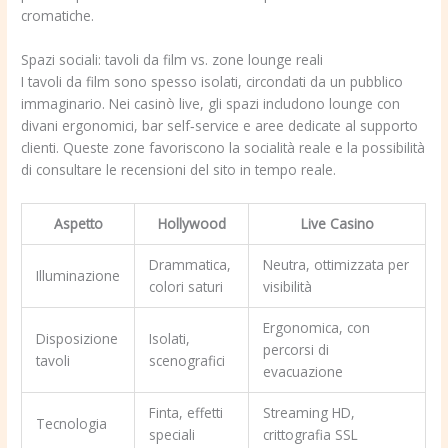
cromatiche.
Spazi sociali: tavoli da film vs. zone lounge reali
I tavoli da film sono spesso isolati, circondati da un pubblico
immaginario. Nei casinò live, gli spazi includono lounge con
divani ergonomici, bar self‑service e aree dedicate al supporto
clienti. Queste zone favoriscono la socialità reale e la possibilità
di consultare le recensioni del sito in tempo reale.
Aspetto
Hollywood
Live Casino
Drammatica,
Neutra, ottimizzata per
Illuminazione
colori saturi
visibilità
Ergonomica, con
Disposizione
Isolati,
percorsi di
tavoli
scenografici
evacuazione
Finta, effetti
Streaming HD,
Tecnologia
speciali
crittografia SSL