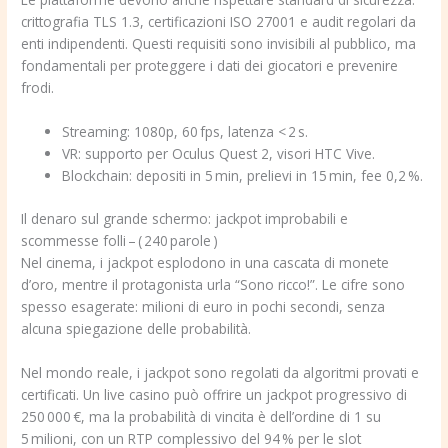
crittografia TLS 1.3, certificazioni ISO 27001 e audit regolari da
enti indipendenti. Questi requisiti sono invisibili al pubblico, ma
fondamentali per proteggere i dati dei giocatori e prevenire
frodi.
Streaming: 1080p, 60 fps, latenza < 2 s.
VR: supporto per Oculus Quest 2, visori HTC Vive.
Blockchain: depositi in 5 min, prelievi in 15 min, fee 0,2 %.
Il denaro sul grande schermo: jackpot improbabili e
scommesse folli – ( 240 parole )
Nel cinema, i jackpot esplodono in una cascata di monete
d’oro, mentre il protagonista urla “Sono ricco!”. Le cifre sono
spesso esagerate: milioni di euro in pochi secondi, senza
alcuna spiegazione delle probabilità.
Nel mondo reale, i jackpot sono regolati da algoritmi provati e
certificati. Un live casino può offrire un jackpot progressivo di
250 000 €, ma la probabilità di vincita è dell’ordine di 1 su
5 milioni, con un RTP complessivo del 94 % per le slot