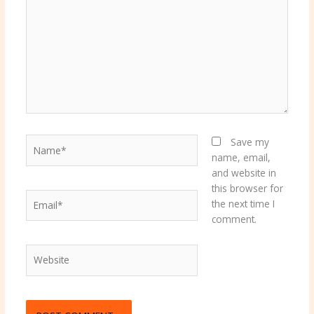
Name*
Save my
name, email,
and website in
this browser for
Email*
the next time I
comment.
Website