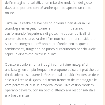
dell’immaginario collettivo, un mito che molti fan del gioco
d’azzardo portano con sé anche quando aprono un conto
online.
Tuttavia, la realtà dei live casino odierni è ben diversa. Le
tecnologie emergenti, come le
casino crypto
, stanno
trasformando l’esperienza di gioco, introducendo livelli di
anonimato e sicurezza che i film non hanno mai considerato.
Siti come Integrateja offrono approfondimenti su questi
cambiamenti, fungendo da punto di riferimento per chi vuole
capire le dinamiche dietro le quinte.
Questo articolo smonta i luoghi comuni cinematografici,
analizza gli errori più frequenti e propone soluzioni pratiche per
chi desidera distinguere la finzione dalla realtà. Dal design delle
sale alle licenze di gioco, dal ritmo frenetico dei montaggi alle
vere percentuali di RTP, scoprirai come i live casino moderni
operano davvero, con un occhio attento alla responsabilità e
alla trasparenza.