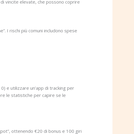
 di vincite elevate, che possono coprire
”. I rischi più comuni includono spese
10) e utilizzare un’app di tracking per
ere le statistiche per capire se le
ckpot”, ottenendo €20 di bonus e 100 giri