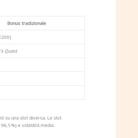
Bonus tradizionale
€200)
’s Quest
i su una slot diversa. Le slot
 96,5 %) e volatilità media.