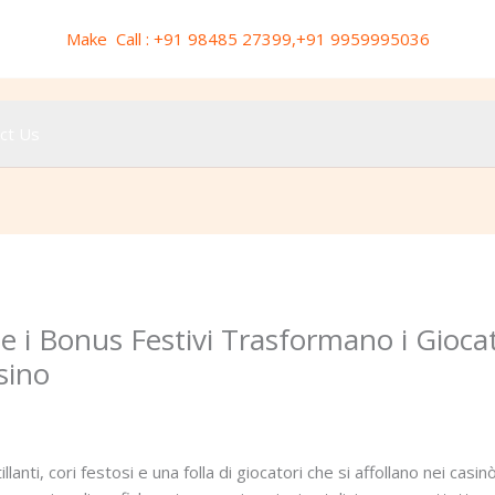
Make Call : +91 98485 27399,+91 9959995036
ct Us
e i Bonus Festivi Trasformano i Giocato
sino
y
redbrick
tillanti, cori festosi e una folla di giocatori che si affollano nei ca