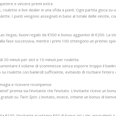
mpetere e vincere premi extra
 roulette e live dealer in una sfida a punti. Ogni partita gioca su u
oulette. I punti vengono assegnati in base al totale delle vincite, c
a Las Vegas, buoni regalo da €500 e bonus aggiuntivi di €200. La st
 alla fase successiva, mentre i primi 100 ottengono un premio spec
i 30 minuti per slot e 10 minuti per roulette.
aumentare il volume di scommesse senza esporre troppo il bankro
o su roulette con bankroll sufficiente, evitando di rischiare l’intero
a magia e ricevere ricompense
iend” premia sia l’invitante che l’invitato. L’invitante riceve un b
 gratuiti su
Twin Spin
. L’invitato, invece, ottiene un bonus di be
 €100, l’invitante guadagna €50 di bonus più i giri, equivalenti a c