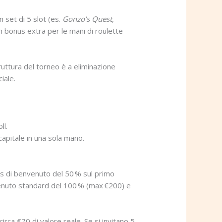
n set di 5 slot (es.
Gonzo’s Quest
,
on bonus extra per le mani di roulette
ruttura del torneo è a eliminazione
iale.
ll.
 capitale in una sola mano.
onus di benvenuto del 50 % sul primo
nvenuto standard del 100 % (max €200) e
irca €70 di valore reale. Se si invitano 5