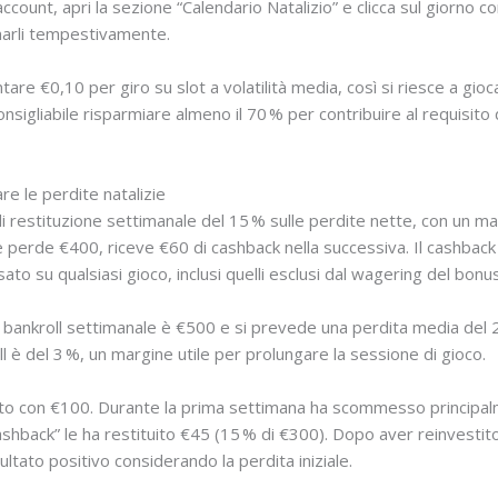
count, apri la sezione “Calendario Natalizio” e clicca sul giorno co
marli tempestivamente.
are €0,10 per giro su slot a volatilità media, così si riesce a giocar
è consigliabile risparmiare almeno il 70 % per contribuire al requisi
e le perdite natalizie
 restituzione settimanale del 15 % sulle perdite nette, con un ma
re perde €400, riceve €60 di cashback nella successiva. Il cashbac
to su qualsiasi gioco, inclusi quelli esclusi dal wagering del bonu
il bankroll settimanale è €500 e si prevede una perdita media del 2
oll è del 3 %, un margine utile per prolungare la sessione di gioco.
iziato con €100. Durante la prima settimana ha scommesso princip
shback” le ha restituito €45 (15 % di €300). Dopo aver reinvestito 
ultato positivo considerando la perdita iniziale.