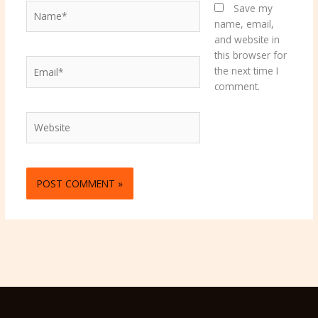
Name*
Save my
name, email,
and website in
this browser for
Email*
the next time I
comment.
Website