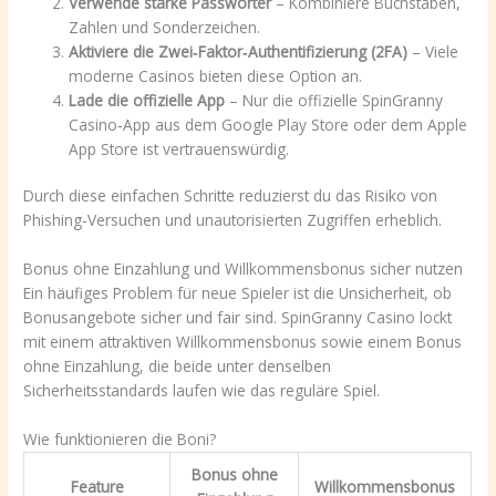
Verwende starke Passwörter
– Kombiniere Buchstaben,
Zahlen und Sonderzeichen.
Aktiviere die Zwei‑Faktor‑Authentifizierung (2FA)
– Viele
moderne Casinos bieten diese Option an.
Lade die offizielle App
– Nur die offizielle SpinGranny
Casino‑App aus dem Google Play Store oder dem Apple
App Store ist vertrauenswürdig.
Durch diese einfachen Schritte reduzierst du das Risiko von
Phishing‑Versuchen und unautorisierten Zugriffen erheblich.
Bonus ohne Einzahlung und Willkommensbonus sicher nutzen
Ein häufiges Problem für neue Spieler ist die Unsicherheit, ob
Bonusangebote sicher und fair sind. SpinGranny Casino lockt
mit einem attraktiven Willkommensbonus sowie einem Bonus
ohne Einzahlung, die beide unter denselben
Sicherheitsstandards laufen wie das reguläre Spiel.
Wie funktionieren die Boni?
Bonus ohne
Feature
Willkommensbonus