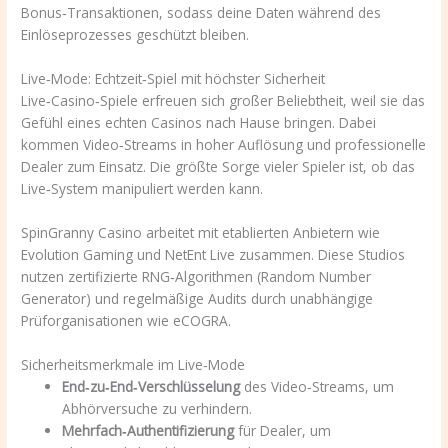
Bonus‑Transaktionen, sodass deine Daten während des
Einlöseprozesses geschützt bleiben.
Live‑Mode: Echtzeit‑Spiel mit höchster Sicherheit
Live‑Casino‑Spiele erfreuen sich großer Beliebtheit, weil sie das
Gefühl eines echten Casinos nach Hause bringen. Dabei
kommen Video‑Streams in hoher Auflösung und professionelle
Dealer zum Einsatz. Die größte Sorge vieler Spieler ist, ob das
Live‑System manipuliert werden kann.
SpinGranny Casino arbeitet mit etablierten Anbietern wie
Evolution Gaming und NetEnt Live zusammen. Diese Studios
nutzen zertifizierte RNG‑Algorithmen (Random Number
Generator) und regelmäßige Audits durch unabhängige
Prüforganisationen wie eCOGRA.
Sicherheitsmerkmale im Live‑Mode
End‑zu‑End‑Verschlüsselung
des Video‑Streams, um
Abhörversuche zu verhindern.
Mehrfach‑Authentifizierung
für Dealer, um