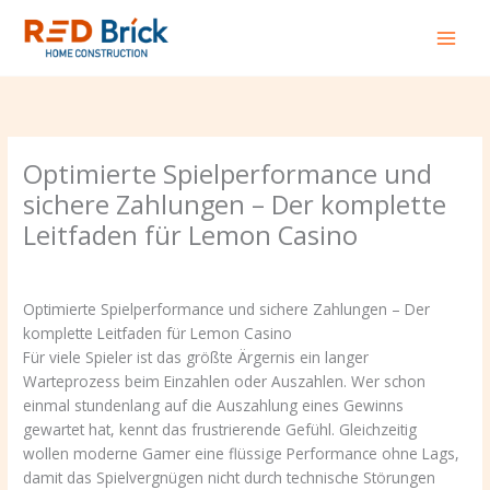
Skip
to
content
Optimierte Spielperformance und
sichere Zahlungen – Der komplette
Leitfaden für Lemon Casino
Leave a Comment
/
Uncategorized
/ By
redbrick
Optimierte Spielperformance und sichere Zahlungen – Der
komplette Leitfaden für Lemon Casino
Für viele Spieler ist das größte Ärgernis ein langer
Warteprozess beim Einzahlen oder Auszahlen. Wer schon
einmal stundenlang auf die Auszahlung eines Gewinns
gewartet hat, kennt das frustrierende Gefühl. Gleichzeitig
wollen moderne Gamer eine flüssige Performance ohne Lags,
damit das Spielvergnügen nicht durch technische Störungen