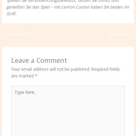
Spielen Sie verantwortungsbewusst, setzen Sie Limits und
genießen Sie das Spiel – mit Lemon Casino haben Sie beides im
Griff.
←
Previous Post
Next Post
→
Leave a Comment
Your email address will not be published.
Required fields
are marked
*
Type
here..