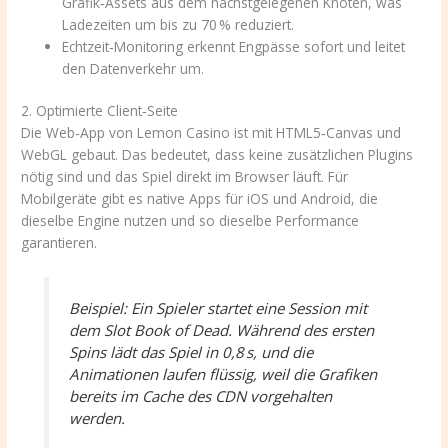
Grafik‑Assets aus dem nächstgelegenen Knoten, was
Ladezeiten um bis zu 70 % reduziert.
Echtzeit‑Monitoring erkennt Engpässe sofort und leitet
den Datenverkehr um.
2. Optimierte Client‑Seite
Die Web‑App von Lemon Casino ist mit HTML5‑Canvas und
WebGL gebaut. Das bedeutet, dass keine zusätzlichen Plugins
nötig sind und das Spiel direkt im Browser läuft. Für
Mobilgeräte gibt es native Apps für iOS und Android, die
dieselbe Engine nutzen und so dieselbe Performance
garantieren.
Beispiel: Ein Spieler startet eine Session mit
dem Slot
Book of Dead
. Während des ersten
Spins lädt das Spiel in 0,8 s, und die
Animationen laufen flüssig, weil die Grafiken
bereits im Cache des CDN vorgehalten
werden.