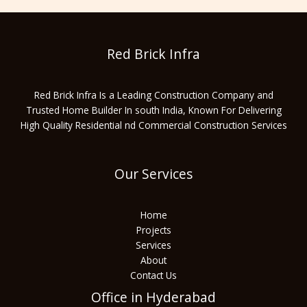
Red Brick Infra
Red Brick Infra Is a Leading Construction Company and
Trusted Home Builder In south India, Known For Delivering
High Quality Residential nd Commercial Construction Services
Our Services
Home
Projects
Services
About
Contact Us
Office in Hyderabad