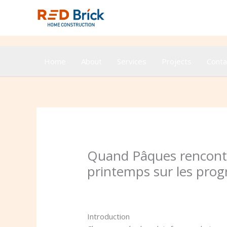
Skip
to
content
Home
About
Services
Projects
Conta
Quand Pâques rencontre
printemps sur les prog
Leave a Comment
/
Uncategorized
/ B
Introduction