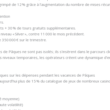
mpé de 12 % grâce à l’augmentation du nombre de mises récur
ention
rs.
ints + 30 % de tours gratuits supplémentaires.
e niveau « Silver », contre 11 000 le mois précédent.
e 350 000 € sur le trimestre.
 Pâques ne sont pas isolés ; ils s’insèrent dans le parcours clien
 des niveaux temporaires, les opérateurs créent une dynamique d
tiques sur les dépenses pendant les vacances de Pâques
ujourd’hui plus de 15 % du catalogue de jeux de nombreux casinos.
ité moyenne)
ute volatilité)