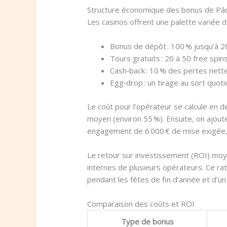
Structure économique des bonus de Pâ
Les casinos offrent une palette variée d
Bonus de dépôt : 100 % jusqu’à 
Tours gratuits : 20 à 50 free sp
Cash‑back : 10 % des pertes net
Egg‑drop : un tirage au sort quo
Le coût pour l’opérateur se calcule en 
moyen (environ 55 %). Ensuite, on ajout
engagement de 6 000 € de mise exigée, d
Le retour sur investissement (ROI) moye
internes de plusieurs opérateurs. Ce rat
pendant les fêtes de fin d’année et d’un
Comparaison des coûts et ROI
Type de bonus