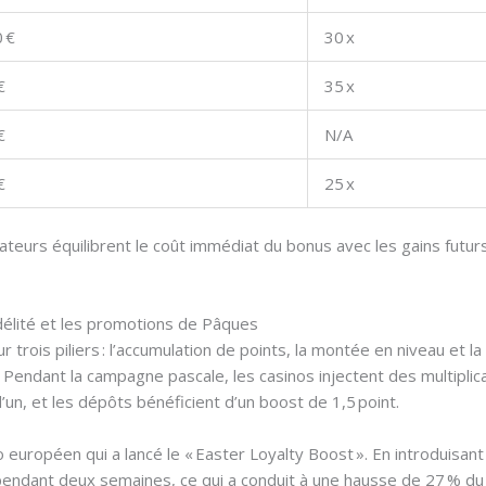
 €
30 x
€
35 x
€
N/A
€
25 x
rateurs équilibrent le coût immédiat du bonus avec les gains fut
délité et les promotions de Pâques
trois piliers : l’accumulation de points, la montée en niveau et
). Pendant la campagne pascale, les casinos injectent des multipli
d’un, et les dépôts bénéficient d’un boost de 1,5 point.
 européen qui a lancé le « Easter Loyalty Boost ». En introduisan
 pendant deux semaines, ce qui a conduit à une hausse de 27 % d