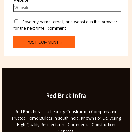
Website
Save my name, email, and website in this browser
for the next time I comment.
Red Brick Infra
Red Brick Infra Is a Leading Construction Company and
Trusted Home Builder In south India, Known For Delivering
High Quality Residential nd Commercial Construction
Services