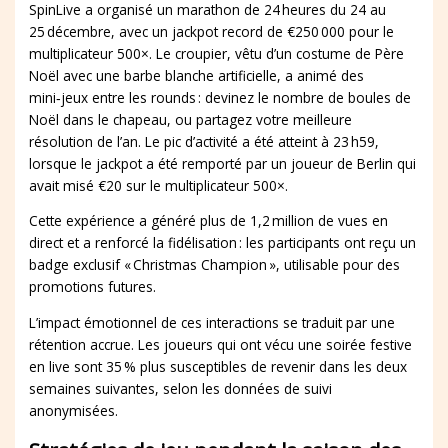
SpinLive a organisé un marathon de 24 heures du 24 au
25 décembre, avec un jackpot record de €250 000 pour le
multiplicateur 500×. Le croupier, vêtu d’un costume de Père
Noël avec une barbe blanche artificielle, a animé des
mini‑jeux entre les rounds : devinez le nombre de boules de
Noël dans le chapeau, ou partagez votre meilleure
résolution de l’an. Le pic d’activité a été atteint à 23 h59,
lorsque le jackpot a été remporté par un joueur de Berlin qui
avait misé €20 sur le multiplicateur 500×.
Cette expérience a généré plus de 1,2 million de vues en
direct et a renforcé la fidélisation : les participants ont reçu un
badge exclusif « Christmas Champion », utilisable pour des
promotions futures.
L’impact émotionnel de ces interactions se traduit par une
rétention accrue. Les joueurs qui ont vécu une soirée festive
en live sont 35 % plus susceptibles de revenir dans les deux
semaines suivantes, selon les données de suivi
anonymisées.