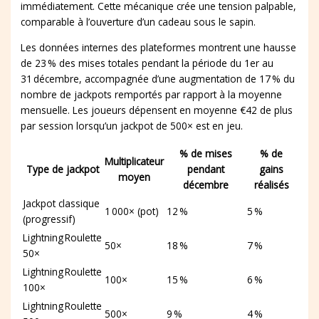
immédiatement. Cette mécanique crée une tension palpable,
comparable à l’ouverture d’un cadeau sous le sapin.
Les données internes des plateformes montrent une hausse
de 23 % des mises totales pendant la période du 1er au
31 décembre, accompagnée d’une augmentation de 17 % du
nombre de jackpots remportés par rapport à la moyenne
mensuelle. Les joueurs dépensent en moyenne €42 de plus
par session lorsqu’un jackpot de 500× est en jeu.
% de mises
% de
Multiplicateur
Type de jackpot
pendant
gains
moyen
décembre
réalisés
Jackpot classique
1 000× (pot)
12 %
5 %
(progressif)
Lightning Roulette
50×
18 %
7 %
50×
Lightning Roulette
100×
15 %
6 %
100×
Lightning Roulette
500×
9 %
4 %