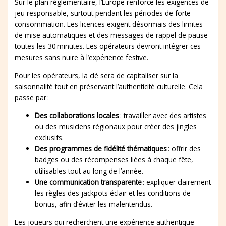
Sur le plan réglementaire, l’Europe renforce les exigences de
jeu responsable, surtout pendant les périodes de forte
consommation. Les licences exigent désormais des limites
de mise automatiques et des messages de rappel de pause
toutes les 30 minutes. Les opérateurs devront intégrer ces
mesures sans nuire à l’expérience festive.
Pour les opérateurs, la clé sera de capitaliser sur la
saisonnalité tout en préservant l’authenticité culturelle. Cela
passe par :
Des collaborations locales
: travailler avec des artistes
ou des musiciens régionaux pour créer des jingles
exclusifs.
Des programmes de fidélité thématiques
: offrir des
badges ou des récompenses liées à chaque fête,
utilisables tout au long de l’année.
Une communication transparente
: expliquer clairement
les règles des jackpots éclair et les conditions de
bonus, afin d’éviter les malentendus.
Les joueurs qui recherchent une expérience authentique