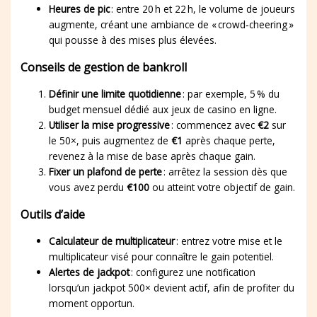
Heures de pic
: entre 20 h et 22 h, le volume de joueurs
augmente, créant une ambiance de « crowd‑cheering »
qui pousse à des mises plus élevées.
Conseils de gestion de bankroll
Définir une limite quotidienne
: par exemple, 5 % du
budget mensuel dédié aux jeux de casino en ligne.
Utiliser la mise progressive
: commencez avec
€2
sur
le 50×, puis augmentez de
€1
après chaque perte,
revenez à la mise de base après chaque gain.
Fixer un plafond de perte
: arrêtez la session dès que
vous avez perdu
€100
ou atteint votre objectif de gain.
Outils d’aide
Calculateur de multiplicateur
: entrez votre mise et le
multiplicateur visé pour connaître le gain potentiel.
Alertes de jackpot
: configurez une notification
lorsqu’un jackpot 500× devient actif, afin de profiter du
moment opportun.