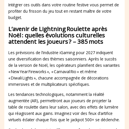
Intégrer ces outils dans votre routine festive vous permet de
profiter du frisson du jeu tout en restant maître de votre
budget.
L’avenir de Lightning Roulette après
Noël : quelles évolutions culturelles
attendent les joueurs ? – 385 mots
Les prévisions de l’industrie iGaming pour 2027 indiquent
une diversification des thèmes saisonniers. Après le succès
de la version de Noël, les opérateurs planifient des variantes
« New Year Fireworks », « Carnaval Rio » et même
« Diwali Lights », chacune accompagnée de décorations
immersives et de multiplicateurs spécifiques.
Les tendances technologiques, notamment la réalité
augmentée (AR), permettront aux joueurs de projeter la
table de roulette dans leur salon, avec des effets de lumière
qui réagissent aux gains. Imaginez voir des feux d’artifice
virtuels éclater chaque fois que le jackpot 500× se déclenche.