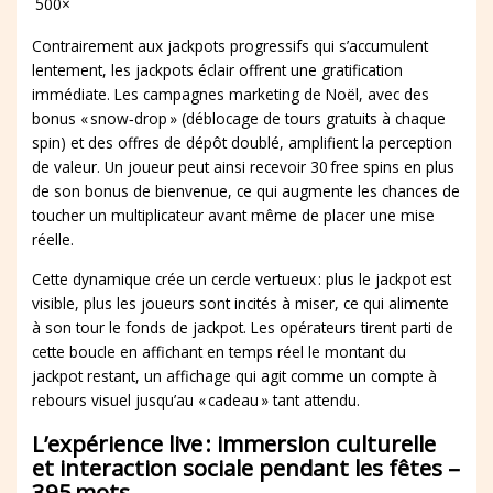
500×
Contrairement aux jackpots progressifs qui s’accumulent
lentement, les jackpots éclair offrent une gratification
immédiate. Les campagnes marketing de Noël, avec des
bonus « snow‑drop » (déblocage de tours gratuits à chaque
spin) et des offres de dépôt doublé, amplifient la perception
de valeur. Un joueur peut ainsi recevoir 30 free spins en plus
de son bonus de bienvenue, ce qui augmente les chances de
toucher un multiplicateur avant même de placer une mise
réelle.
Cette dynamique crée un cercle vertueux : plus le jackpot est
visible, plus les joueurs sont incités à miser, ce qui alimente
à son tour le fonds de jackpot. Les opérateurs tirent parti de
cette boucle en affichant en temps réel le montant du
jackpot restant, un affichage qui agit comme un compte à
rebours visuel jusqu’au « cadeau » tant attendu.
L’expérience live : immersion culturelle
et interaction sociale pendant les fêtes –
395 mots