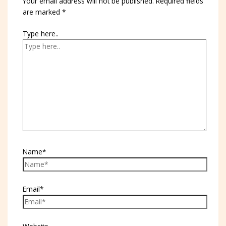
Your email address will not be published.
Required fields
are marked
*
Type here..
Name*
Email*