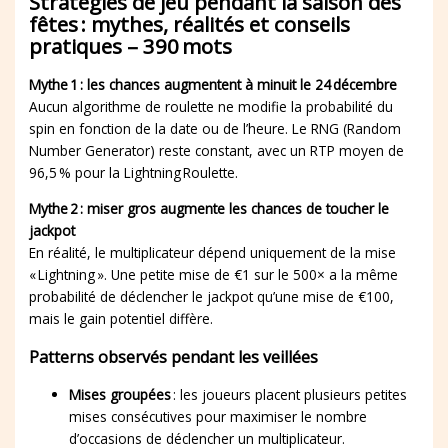
Stratégies de jeu pendant la saison des
fêtes : mythes, réalités et conseils
pratiques – 390 mots
Mythe 1 : les chances augmentent à minuit le 24 décembre
Aucun algorithme de roulette ne modifie la probabilité du
spin en fonction de la date ou de l’heure. Le RNG (Random
Number Generator) reste constant, avec un RTP moyen de
96,5 % pour la Lightning Roulette.
Mythe 2 : miser gros augmente les chances de toucher le
jackpot
En réalité, le multiplicateur dépend uniquement de la mise
« Lightning ». Une petite mise de €1 sur le 500× a la même
probabilité de déclencher le jackpot qu’une mise de €100,
mais le gain potentiel diffère.
Patterns observés pendant les veillées
Mises groupées
: les joueurs placent plusieurs petites
mises consécutives pour maximiser le nombre
d’occasions de déclencher un multiplicateur.