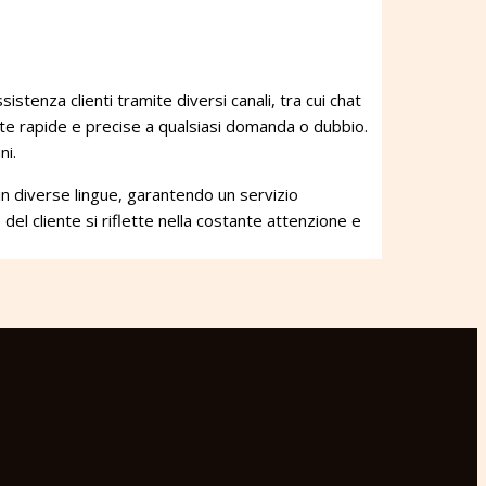
istenza clienti tramite diversi canali, tra cui chat
poste rapide e precise a qualsiasi domanda o dubbio.
ni.
o in diverse lingue, garantendo un servizio
del cliente si riflette nella costante attenzione e