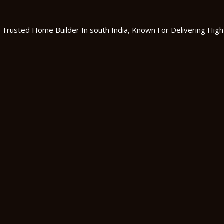
 Trusted Home Builder In south India, Known For Delivering High