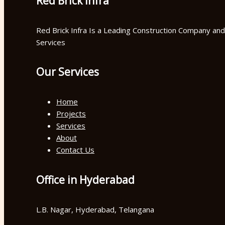
Red Brick Infra
Red Brick Infra Is a Leading Construction Company and
Services
Our Services
Home
Projects
Services
About
Contact Us
Office in Hyderabad
L.B. Nagar, Hyderabad, Telangana