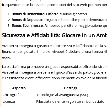
frequentemente la sezione promozioni del sito web per non pe
Bonus di Benvenuto:
Offerto ai nuovi giocatori.
Bonus di Deposito:
Erogato in base all’importo depositato
Bonus Scommesse:
Rimborso perdite o maggiorazione qu
Sicurezza e Affidabilità: Giocare in un Am
Vivabet si impegna a garantire la sicurezza e l’affidabilità della 
finanziari dei giocatori. Inoltre, vivabet è titolare di una licenza
equo.
La piattaforma promuove un gioco responsabile, offrendo strumenti
Vivabet si impegna a prevenire il gioco d’azzardo patologico e a
e l’assistenza clienti efficiente sono elementi chiave della filosof
Aspetto
Dettagli
Crittografia
Tecnologie all’avanguardia (SSL)
Licenza
Rilasciata da ente regolatore riconosciuto