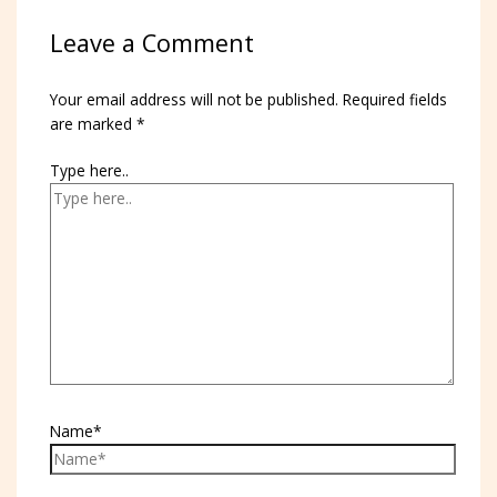
Leave a Comment
Your email address will not be published.
Required fields
are marked
*
Type here..
Name*