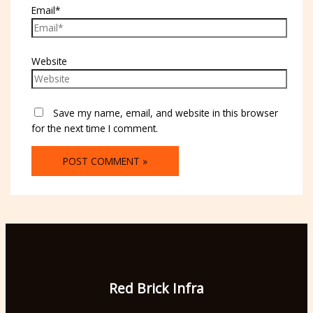
Email*
Website
Save my name, email, and website in this browser
for the next time I comment.
Red Brick Infra