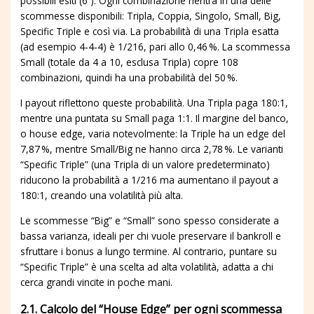
possibili esiti (6³). Ogni combinazione rientra in una delle
scommesse disponibili: Tripla, Coppia, Singolo, Small, Big,
Specific Triple e così via. La probabilità di una Tripla esatta
(ad esempio 4‑4‑4) è 1/216, pari allo 0,46 %. La scommessa
Small (totale da 4 a 10, esclusa Tripla) copre 108
combinazioni, quindi ha una probabilità del 50 %.
I payout riflettono queste probabilità. Una Tripla paga 180:1,
mentre una puntata su Small paga 1:1. Il margine del banco,
o house edge, varia notevolmente: la Triple ha un edge del
7,87 %, mentre Small/Big ne hanno circa 2,78 %. Le varianti
“Specific Triple” (una Tripla di un valore predeterminato)
riducono la probabilità a 1/216 ma aumentano il payout a
180:1, creando una volatilità più alta.
Le scommesse “Big” e “Small” sono spesso considerate a
bassa varianza, ideali per chi vuole preservare il bankroll e
sfruttare i bonus a lungo termine. Al contrario, puntare su
“Specific Triple” è una scelta ad alta volatilità, adatta a chi
cerca grandi vincite in poche mani.
2.1. Calcolo del “House Edge” per ogni scommessa