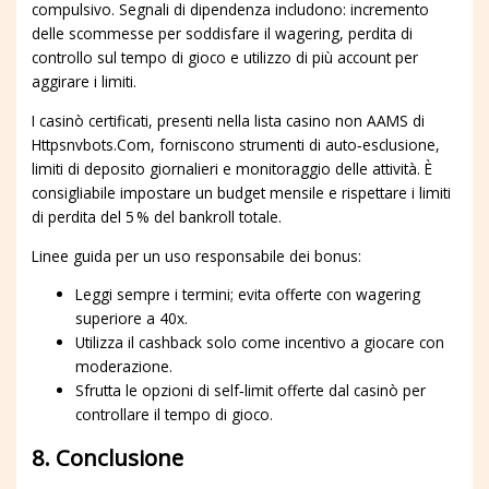
compulsivo. Segnali di dipendenza includono: incremento
delle scommesse per soddisfare il wagering, perdita di
controllo sul tempo di gioco e utilizzo di più account per
aggirare i limiti.
I casinò certificati, presenti nella lista casino non AAMS di
Httpsnvbots.Com, forniscono strumenti di auto‑esclusione,
limiti di deposito giornalieri e monitoraggio delle attività. È
consigliabile impostare un budget mensile e rispettare i limiti
di perdita del 5 % del bankroll totale.
Linee guida per un uso responsabile dei bonus:
Leggi sempre i termini; evita offerte con wagering
superiore a 40x.
Utilizza il cashback solo come incentivo a giocare con
moderazione.
Sfrutta le opzioni di self‑limit offerte dal casinò per
controllare il tempo di gioco.
8. Conclusione