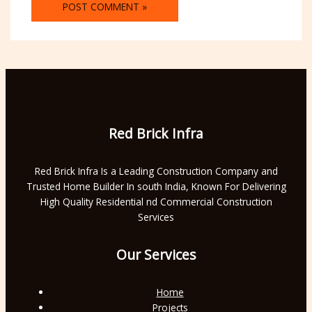
Red Brick Infra
Red Brick Infra Is a Leading Construction Company and
Trusted Home Builder In south India, Known For Delivering
High Quality Residential nd Commercial Construction
Services
Our Services
Home
Projects