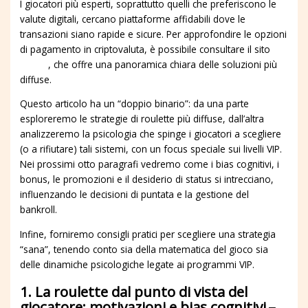
I giocatori più esperti, soprattutto quelli che preferiscono le
valute digitali, cercano piattaforme affidabili dove le
transazioni siano rapide e sicure. Per approfondire le opzioni
di pagamento in criptovaluta, è possibile consultare il sito
btc
casino
, che offre una panoramica chiara delle soluzioni più
diffuse.
Questo articolo ha un “doppio binario”: da una parte
esploreremo le strategie di roulette più diffuse, dall’altra
analizzeremo la psicologia che spinge i giocatori a scegliere
(o a rifiutare) tali sistemi, con un focus speciale sui livelli VIP.
Nei prossimi otto paragrafi vedremo come i bias cognitivi, i
bonus, le promozioni e il desiderio di status si intrecciano,
influenzando le decisioni di puntata e la gestione del
bankroll.
Infine, forniremo consigli pratici per scegliere una strategia
“sana”, tenendo conto sia della matematica del gioco sia
delle dinamiche psicologiche legate ai programmi VIP.
1. La roulette dal punto di vista del
giocatore: motivazioni e bias cognitivi –