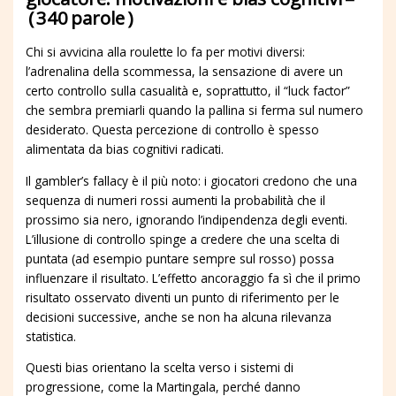
( 340 parole )
Chi si avvicina alla roulette lo fa per motivi diversi:
l’adrenalina della scommessa, la sensazione di avere un
certo controllo sulla casualità e, soprattutto, il “luck factor”
che sembra premiarli quando la pallina si ferma sul numero
desiderato. Questa percezione di controllo è spesso
alimentata da bias cognitivi radicati.
Il gambler’s fallacy è il più noto: i giocatori credono che una
sequenza di numeri rossi aumenti la probabilità che il
prossimo sia nero, ignorando l’indipendenza degli eventi.
L’illusione di controllo spinge a credere che una scelta di
puntata (ad esempio puntare sempre sul rosso) possa
influenzare il risultato. L’effetto ancoraggio fa sì che il primo
risultato osservato diventi un punto di riferimento per le
decisioni successive, anche se non ha alcuna rilevanza
statistica.
Questi bias orientano la scelta verso i sistemi di
progressione, come la Martingala, perché danno