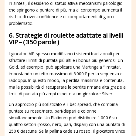
In sintesi, il desiderio di status attiva meccanismi psicologici
che spingono a puntare di più, ma al contempo aumenta il
rischio di over‑confidence e di comportamenti di gioco
problematici.
6. Strategie di roulette adattate ai livelli
VIP – ( 350 parole )
I giocatori VIP spesso modificano i sistemi tradizionali per
sfruttare i limiti di puntata più alti e i bonus più generosi. Un
Gold, ad esempio, può applicare una Martingala “limitata”,
impostando un tetto massimo di 5 000 € per la sequenza di
raddoppi. In questo modo, la perdita massima è contenuta,
ma la possibilità di recuperare le perdite rimane alta grazie ai
limiti di puntata più ampi rispetto a un giocatore Silver.
Un approccio più sofisticato è il bet‑spread, che combina
puntate su rosso/nero, pari/dispari e colonne
simultaneamente. Un Platinum può distribuire 1 000 € su
quattro settori (rosso, nero, pari, dispari) con una puntata di
250 € ciascuna. Se la pallina cade su rosso, il giocatore vince