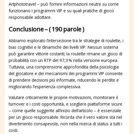
Artphototravel – può fornire informazioni neutre su come
funzionano i programmi VIP e su quali pratiche di gioco
responsabile adottare.
Conclusione – ( 190 parole )
Abbiamo esplorato l’intersezione tra le strategie di roulette, i
bias cognitivi e le dinamiche dei livelli VIP. Nessun sistema
può garantire vittorie costanti; la roulette rimane un gioco di
probabilità con un RTP del 97,3 % nella versione europea.
Tuttavia, una comprensione approfondita della psicologia
del giocatore e dei meccanismi dei programmi VIP consente
di prendere decisioni più informate, riducendo le perdite e
migliorando l’esperienza complessiva.
Valutare criticamente le proprie motivazioni, monitorare il
turnover e i costi opportunità, e scegliere piattaforme sicure
– come quelle suggerite all’inizio dell’articolo – è essenziale
per un gioco responsabile. Ricorda che il vero valore sta nel
divertimento consapevole, non nella ricerca di status a tutti i
costi.