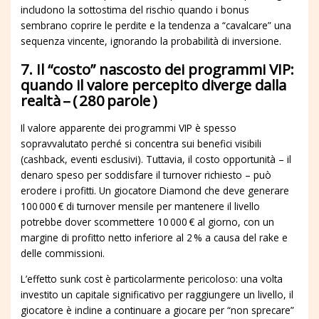
includono la sottostima del rischio quando i bonus
sembrano coprire le perdite e la tendenza a “cavalcare” una
sequenza vincente, ignorando la probabilità di inversione.
7. Il “costo” nascosto dei programmi VIP:
quando il valore percepito diverge dalla
realtà – ( 280 parole )
Il valore apparente dei programmi VIP è spesso
sopravvalutato perché si concentra sui benefici visibili
(cashback, eventi esclusivi). Tuttavia, il costo opportunità – il
denaro speso per soddisfare il turnover richiesto – può
erodere i profitti. Un giocatore Diamond che deve generare
100 000 € di turnover mensile per mantenere il livello
potrebbe dover scommettere 10 000 € al giorno, con un
margine di profitto netto inferiore al 2 % a causa del rake e
delle commissioni.
L’effetto sunk cost è particolarmente pericoloso: una volta
investito un capitale significativo per raggiungere un livello, il
giocatore è incline a continuare a giocare per “non sprecare”