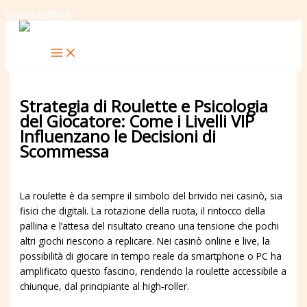
Skip to content
Strategia di Roulette e Psicologia
del Giocatore: Come i Livelli VIP
Influenzano le Decisioni di
Scommessa
Leave a Comment
/
Uncategorized
/ By
redbrick
La roulette è da sempre il simbolo del brivido nei casinò, sia
fisici che digitali. La rotazione della ruota, il rintocco della
pallina e l’attesa del risultato creano una tensione che pochi
altri giochi riescono a replicare. Nei casinò online e live, la
possibilità di giocare in tempo reale da smartphone o PC ha
amplificato questo fascino, rendendo la roulette accessibile a
chiunque, dal principiante al high‑roller.