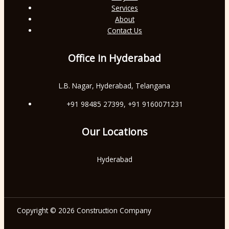
Services
About
Contact Us
Office in Hyderabad
L.B. Nagar, Hyderabad, Telangana
+91 98485 27399, +91 9160071231
Our Locations
Hyderabad
Copyright © 2026 Construction Company