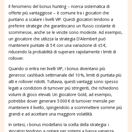
Il fenomeno del bonus hunting – ricerca sistematica di
offerte più vantaggiose – è comune tra i giocatori che
puntano a scalare i livelli VIP. Questi giocatori tendono a
preferire strategie che garantiscano un flusso costante di
scommesse, anche se le vincite sono modeste. Ad esempio,
un giocatore che utilizza la strategia D’Alembert può
mantenere puntate di 5 € con una variazione di ±5 €,
riducendo la probabilità di superare rapidamente i limiti di
rollover.
Quando si entra nei livelli VIP, i bonus diventano più
generosi: cashback settimanale del 10 %, limiti di puntata più
alti e rollover ridotti. Tuttavia, questi vantaggi sono spesso
legati a condizioni di turnover più stringenti, che richiedono
volumi di gioco elevati. Un giocatore Gold, ad esempio,
potrebbe dover generare 5 000 € di turnover mensile per
mantenere il livello, spingendolo a scommettere somme più
grandi e ad accettare una maggiore volatilità.
In sintesi, i bonus modellano la scelta della strategia: i
giocatori tendono a optare per sistemi a bassa varianza