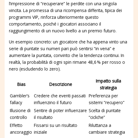
l’impressione di “recuperare” le perdite con una singola
vincita. La promessa di una ricompensa differita, tipica dei
programmi VIP, rinforza ulteriormente questo
comportamento, poiché i giocatori associano il
raggiungimento di un nuovo livello a un premio futuro.
Un esempio concreto: un giocatore che ha appena vinto una
serie di puntate su numeri pari può sentirsi “in vena” e
aumentare la puntata, convinto che la tendenza continui. In
realtà, la probabilità di ogni spin rimane 48,6 % per rosso o
nero (escludendo lo zero).
Impatto sulla
Bias
Descrizione
strategia
Gambler’s
Credere che eventi passati
Preferenza per
fallacy
influenzino il futuro
sistemi “recupero”
Illusione di
Sentire di poter influenzare
Scelta di puntate
controllo
il risultato
“cicliche”
Effetto
Fissarsi su un risultato
Riluttanza a
ancoraggio
iniziale
cambiare strategia