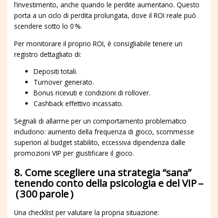
l’investimento, anche quando le perdite aumentano. Questo
porta a un ciclo di perdita prolungata, dove il ROI reale può
scendere sotto lo 0 %.
Per monitorare il proprio ROI, è consigliabile tenere un
registro dettagliato di:
Depositi totali.
Turnover generato.
Bonus ricevuti e condizioni di rollover.
Cashback effettivo incassato.
Segnali di allarme per un comportamento problematico
includono: aumento della frequenza di gioco, scommesse
superiori al budget stabilito, eccessiva dipendenza dalle
promozioni VIP per giustificare il gioco.
8. Come scegliere una strategia “sana”
tenendo conto della psicologia e del VIP –
( 300 parole )
Una checklist per valutare la propria situazione: