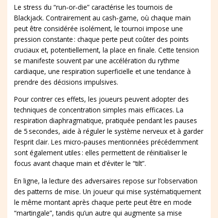
Le stress du “run‑or‑die” caractérise les tournois de
Blackjack. Contrairement au cash‑game, où chaque main
peut être considérée isolément, le tournoi impose une
pression constante : chaque perte peut coûter des points
cruciaux et, potentiellement, la place en finale. Cette tension
se manifeste souvent par une accélération du rythme
cardiaque, une respiration superficielle et une tendance à
prendre des décisions impulsives.
Pour contrer ces effets, les joueurs peuvent adopter des
techniques de concentration simples mais efficaces. La
respiration diaphragmatique, pratiquée pendant les pauses
de 5 secondes, aide à réguler le système nerveux et à garder
l’esprit clair. Les micro‑pauses mentionnées précédemment
sont également utiles : elles permettent de réinitialiser le
focus avant chaque main et d’éviter le “tilt”.
En ligne, la lecture des adversaires repose sur l’observation
des patterns de mise. Un joueur qui mise systématiquement
le même montant après chaque perte peut être en mode
“martingale”, tandis qu’un autre qui augmente sa mise