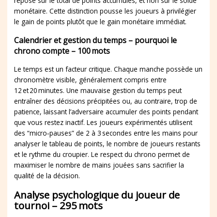
repose sur le total de points accumulés, et non sur le solde
monétaire. Cette distinction pousse les joueurs à privilégier
le gain de points plutôt que le gain monétaire immédiat.
Calendrier et gestion du temps – pourquoi le
chrono compte – 100 mots
Le temps est un facteur critique. Chaque manche possède un
chronomètre visible, généralement compris entre
12 et 20 minutes. Une mauvaise gestion du temps peut
entraîner des décisions précipitées ou, au contraire, trop de
patience, laissant l’adversaire accumuler des points pendant
que vous restez inactif. Les joueurs expérimentés utilisent
des “micro‑pauses” de 2 à 3 secondes entre les mains pour
analyser le tableau de points, le nombre de joueurs restants
et le rythme du croupier. Le respect du chrono permet de
maximiser le nombre de mains jouées sans sacrifier la
qualité de la décision.
Analyse psychologique du joueur de
tournoi – 295 mots