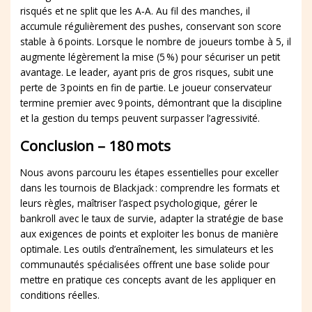
risqués et ne split que les A‑A. Au fil des manches, il
accumule régulièrement des pushes, conservant son score
stable à 6 points. Lorsque le nombre de joueurs tombe à 5, il
augmente légèrement la mise (5 %) pour sécuriser un petit
avantage. Le leader, ayant pris de gros risques, subit une
perte de 3 points en fin de partie. Le joueur conservateur
termine premier avec 9 points, démontrant que la discipline
et la gestion du temps peuvent surpasser l’agressivité.
Conclusion – 180 mots
Nous avons parcouru les étapes essentielles pour exceller
dans les tournois de Blackjack : comprendre les formats et
leurs règles, maîtriser l’aspect psychologique, gérer le
bankroll avec le taux de survie, adapter la stratégie de base
aux exigences de points et exploiter les bonus de manière
optimale. Les outils d’entraînement, les simulateurs et les
communautés spécialisées offrent une base solide pour
mettre en pratique ces concepts avant de les appliquer en
conditions réelles.