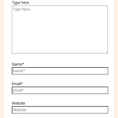
Type here..
Name*
Email*
Website