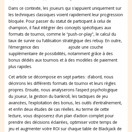
Dans ce contexte, les joueurs qui s’appuient uniquement sur
les techniques classiques voient rapidement leur progression
bloquée. Pour passer du statut de participant à celui de
champion, il faut intégrer des concepts spécifiques aux
formats de tournoi, comme le “push‑or‑play”, le calcul du
taux de survie ou l’utilisation stratégique des rebuy. En outre,
l’émergence des
crypto casinos
ajoute une couche
supplémentaire de possibilités, notamment grâce à des
bonus dédiés aux tournois et à des modèles de paiement
plus rapides.
Cet article se décompose en sept parties : d’abord, nous
décrirons les différents formats de tournoi et leurs règles
propres. Ensuite, nous analyserons l’aspect psychologique
du joueur, la gestion du bankroll, les tactiques de jeu
avancées, l’exploitation des bonus, les outils d’entraînement,
et enfin deux études de cas réelles. Au terme de cette
lecture, vous disposerez d’un plan d’action complet pour
prendre des décisions éclairées, optimiser votre temps de
jeu et augmenter votre ROI sur chaque table de Blackjack de