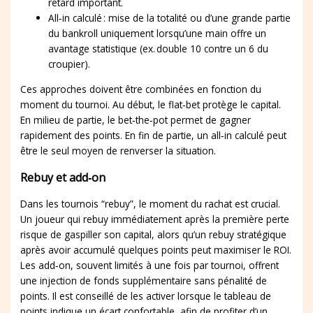
retard important.
All‑in calculé : mise de la totalité ou d’une grande partie
du bankroll uniquement lorsqu’une main offre un
avantage statistique (ex. double 10 contre un 6 du
croupier).
Ces approches doivent être combinées en fonction du
moment du tournoi. Au début, le flat‑bet protège le capital.
En milieu de partie, le bet‑the‑pot permet de gagner
rapidement des points. En fin de partie, un all‑in calculé peut
être le seul moyen de renverser la situation.
Reb​uy et add‑on
Dans les tournois “rebuy”, le moment du rachat est crucial.
Un joueur qui rebuy immédiatement après la première perte
risque de gaspiller son capital, alors qu’un rebuy stratégique
après avoir accumulé quelques points peut maximiser le ROI.
Les add‑on, souvent limités à une fois par tournoi, offrent
une injection de fonds supplémentaire sans pénalité de
points. Il est conseillé de les activer lorsque le tableau de
points indique un écart confortable, afin de profiter d’un