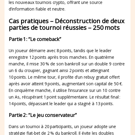
les nouveaux tournois crypto, offrant une source
d’information fiable et neutre.
Cas pratiques – Déconstruction de deux
parties de tournoi réussies – 250 mots
Partie 1 : “Le comeback”
Un joueur démarre avec 8 points, tandis que le leader
enregistre 12 points après trois manches. En quatrième
manche, il mise 30 % de son bankroll sur un double 9 contre
un 6 du croupier, gagnant ainsi 2 points et atteignant
10 points. Le même tour, il profite d’un rebuy gratuit offert
après avoir atteint 9 points, augmentant son capital de 50 €.
En cinquième manche, il utilise l’insurance sur un 10 contre
un As, récupérant 1 point supplémentaire. Le résultat final :
14 points, dépassant le leader qui a stagné à 13 points.
Partie 2 : “Le jeu conservateur”
Dans un tournoi à 20 participants, un joueur adopte une
stratégie flat‑bet de 2 % du bankroll. Il évite les doubles