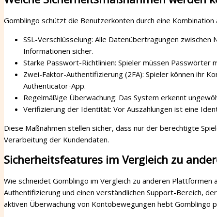
Gomblingo schützt die Benutzerkonten durch eine Kombination a
SSL-Verschlüsselung: Alle Datenübertragungen zwischen N
Informationen sicher.
Starke Passwort-Richtlinien: Spieler müssen Passwörter 
Zwei-Faktor-Authentifizierung (2FA): Spieler können ihr K
Authenticator-App.
Regelmäßige Überwachung: Das System erkennt ungewöhnli
Verifizierung der Identität: Vor Auszahlungen ist eine Id
Diese Maßnahmen stellen sicher, dass nur der berechtigte Spiele
Verarbeitung der Kundendaten.
Sicherheitsfeatures im Vergleich zu ande
Wie schneidet Gomblingo im Vergleich zu anderen Plattformen 
Authentifizierung und einen verständlichen Support-Bereich, der 
aktiven Überwachung von Kontobewegungen hebt Gomblingo pos