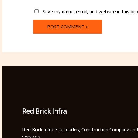
Save my name, email, and website in this br
Red Brick Infra
Red Brick Infra Is a Leading Construction Company and
Services