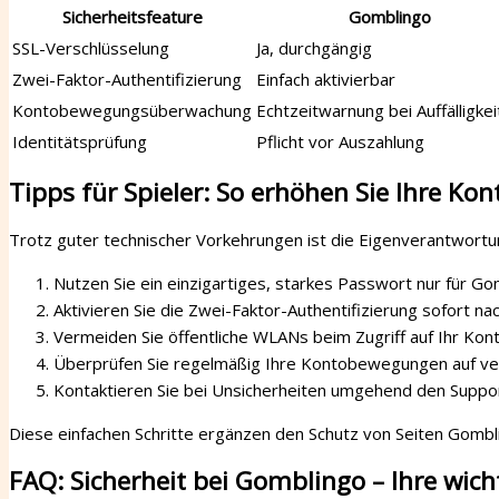
Sicherheitsfeature
Gomblingo
SSL-Verschlüsselung
Ja, durchgängig
Zwei-Faktor-Authentifizierung
Einfach aktivierbar
Kontobewegungsüberwachung
Echtzeitwarnung bei Auffälligke
Identitätsprüfung
Pflicht vor Auszahlung
Tipps für Spieler: So erhöhen Sie Ihre Kon
Trotz guter technischer Vorkehrungen ist die Eigenverantwortu
Nutzen Sie ein einzigartiges, starkes Passwort nur für Go
Aktivieren Sie die Zwei-Faktor-Authentifizierung sofort na
Vermeiden Sie öffentliche WLANs beim Zugriff auf Ihr Kont
Überprüfen Sie regelmäßig Ihre Kontobewegungen auf verd
Kontaktieren Sie bei Unsicherheiten umgehend den Suppor
Diese einfachen Schritte ergänzen den Schutz von Seiten Gombli
FAQ: Sicherheit bei Gomblingo – Ihre wich