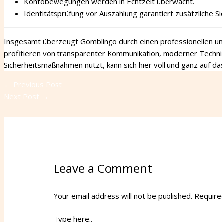
Kontobewegungen werden in Echtzeit überwacht.
Identitätsprüfung vor Auszahlung garantiert zusätzliche Si
Insgesamt überzeugt Gomblingo durch einen professionellen und
profitieren von transparenter Kommunikation, moderner Technik
Sicherheitsmaßnahmen nutzt, kann sich hier voll und ganz auf d
←
Previous Post
Next Post
→
Leave a Comment
Your email address will not be published.
Require
Type here..