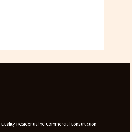
 Quality Residential nd Commercial Construction