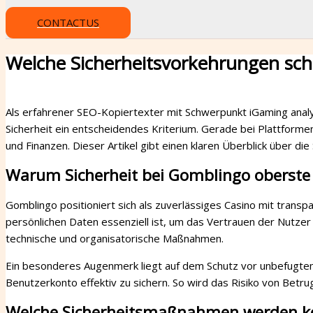
CONTACTUS
Welche Sicherheitsvorkehrungen sc
Leave a Comment
/
Uncategorized
/ By
flint41616
Als erfahrener SEO-Kopiertexter mit Schwerpunkt iGaming analys
Sicherheit ein entscheidendes Kriterium. Gerade bei Plattform
und Finanzen. Dieser Artikel gibt einen klaren Überblick über die
Warum Sicherheit bei Gomblingo oberste P
Gomblingo positioniert sich als zuverlässiges Casino mit trans
persönlichen Daten essenziell ist, um das Vertrauen der Nutzer
technische und organisatorische Maßnahmen.
Ein besonderes Augenmerk liegt auf dem Schutz vor unbefugtem
Benutzerkonto effektiv zu sichern. So wird das Risiko von Betrug
Welche Sicherheitsmaßnahmen werden ko