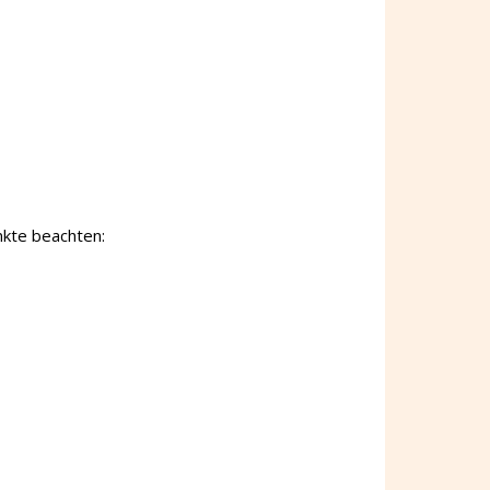
nkte beachten: