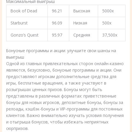
Максимальный выигрыш
Book of Dead
96.21
Высокая
5000x
Starburst
96.09
Низкая
500x
Gonzo’s Quest
95.97
Средняя
37,500x
Бонусные программы и акции: улучшите свои шансы на
выигрыш
Одной из главных привлекательных сторон онлайн-казино
являются, безусловно, бонусные программы и акции. Они
предоставляют игрокам дополнительные средства для
игры, бесплатные вращения, а также участвуют в
розыгрышах ценных призов. Бонусы могут быть
представлены в различных форматах: приветственные
бонусы для новых игроков, депозитные бонусы, бонусы за
релоады, кэшбэк-бонусы и VIP-программы для постоянных
клиентов. Важно внимательно изучать условия получения
и отыгрыша бонусов, чтобы избежать неприятных
сюрпризов.