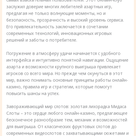
заслужил доверие многих любителей азартных игр,
предлагая не только волнующие моменты, но и
безопасность, прозрачность и высокий уровень сервиса.
Его привлекательность заключается в сочетании
современных технологий, инновационных игровых
решений и заботы о потребителе.
Погружение в атмосферу удачи начинается с удобного
интерфейса и интуитивно понятной навигации. Ощущение
азарта и возможности крупного выигрыша привлекает
игроков со всего мира. Но прежде чем окунуться в этот
мир, важно понимать основные принципы работы онлайн-
казино, правила игр и стратегии, которые помогут
повысить шансы на успех.
Завораживающий мир слотов: золотая лихорадка Мидаса
Слоты – это сердце любого онлайн-казино, предлагающее
бесконечное разнообразие тем, механик и возможностей
для выигрыша. От классических фруктовых слотов до
современных видеослотов с захватывающими сюжетами и