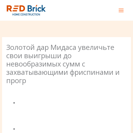
Skip
to
content
Золотой дар Мидаса увеличьте
свои выигрыши до
невообразимых сумм с
захватывающими фриспинами и
прогр
Leave a Comment
/
Post
/ By
flint41616
Золотой дар Мидаса: увеличьте свои выигрыши до
невообразимых сумм с захватывающими
фриспинами и прогрессивными множителями в
слотах olimp casino.
Завораживающий мир слотов: золотая лихорадка