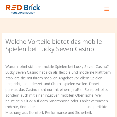
Skip
to
content
Welche Vorteile bietet das mobile
Spielen bei Lucky Seven Casino
Leave a Comment
/
Uncategorized
/ By
flint41616
Warum lohnt sich das mobile Spielen bei Lucky Seven Casino?
Lucky Seven Casino hat sich als flexible und moderne Plattform
etabliert, die mit ihrem mobilen Angebot vor allem Spieler
anspricht, die jederzeit und überall spielen wollen. Dabei
punktet das Casino nicht nur mit einem großen Spielportfolio,
sondern auch mit einer intuitiven mobilen Oberfläche. Wer
heute sein Glück auf dem Smartphone oder Tablet versuchen
möchte, findet bei
https://luckyseven-casino.de/
eine perfekte
Mischung aus Komfort, Performance und Sicherheit.