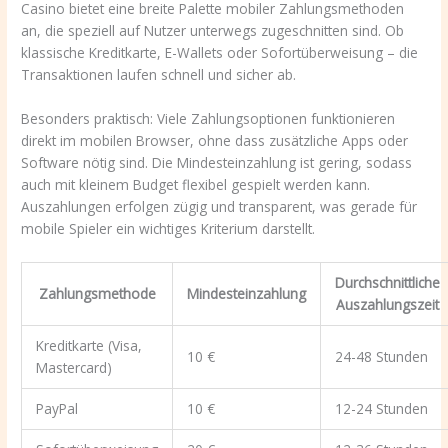
Casino bietet eine breite Palette mobiler Zahlungsmethoden
an, die speziell auf Nutzer unterwegs zugeschnitten sind. Ob
klassische Kreditkarte, E-Wallets oder Sofortüberweisung – die
Transaktionen laufen schnell und sicher ab.
Besonders praktisch: Viele Zahlungsoptionen funktionieren
direkt im mobilen Browser, ohne dass zusätzliche Apps oder
Software nötig sind. Die Mindesteinzahlung ist gering, sodass
auch mit kleinem Budget flexibel gespielt werden kann.
Auszahlungen erfolgen zügig und transparent, was gerade für
mobile Spieler ein wichtiges Kriterium darstellt.
Durchschnittliche
Zahlungsmethode
Mindesteinzahlung
Auszahlungszeit
Kreditkarte (Visa,
10 €
24-48 Stunden
Mastercard)
PayPal
10 €
12-24 Stunden