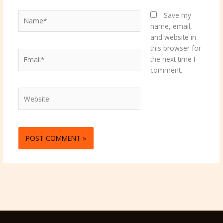
Name*
Save my
name, email,
and website in
this browser for
Email*
the next time I
comment.
Website