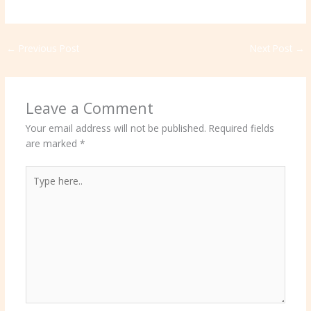
←
Previous Post
Next Post
→
Leave a Comment
Your email address will not be published.
Required fields
are marked
*
Type
here..