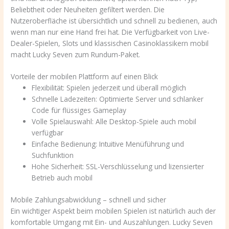
Beliebtheit oder Neuheiten gefiltert werden. Die
Nutzeroberfläche ist übersichtlich und schnell zu bedienen, auch
wenn man nur eine Hand frei hat. Die Verfügbarkeit von Live-
Dealer-Spielen, Slots und klassischen Casinoklassikern mobil
macht Lucky Seven zum Rundum-Paket.
Vorteile der mobilen Plattform auf einen Blick
Flexibilität: Spielen jederzeit und überall möglich
Schnelle Ladezeiten: Optimierte Server und schlanker
Code für flüssiges Gameplay
Volle Spielauswahl: Alle Desktop-Spiele auch mobil
verfügbar
Einfache Bedienung: Intuitive Menüführung und
Suchfunktion
Hohe Sicherheit: SSL-Verschlüsselung und lizensierter
Betrieb auch mobil
Mobile Zahlungsabwicklung – schnell und sicher
Ein wichtiger Aspekt beim mobilen Spielen ist natürlich auch der
komfortable Umgang mit Ein- und Auszahlungen. Lucky Seven