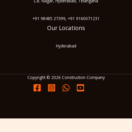
L.B. Nagar, Hyderabad, Telangana
+91 98485 27399, +91 9160071231
Our Locations
Hyderabad
Copyright © 2026 Construction Company