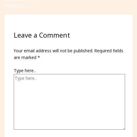
Next Post
→
Leave a Comment
Your email address will not be published.
Required fields
are marked
*
Type here..