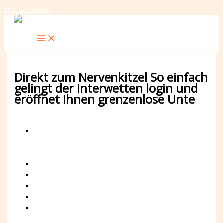
Skip to content
Direkt zum Nervenkitzel So einfach
gelingt der interwetten login und
eröffnet Ihnen grenzenlose Unte
Leave a Comment
/
Post
/ By
flint41616
Direkt zum Nervenkitzel: So einfach gelingt der
interwetten login und eröffnet Ihnen grenzenlose
Unterhaltung.
Der interwetten Login: Ein Schritt-für-Schritt-Leitfaden
Die Bedeutung eines sicheren Passworts
Sicherheitsmaßnahmen beim interwetten Login
Die Rolle der Zwei-Faktor-Authentifizierung
Vorteile eines schnellen und einfachen interwetten
Logins