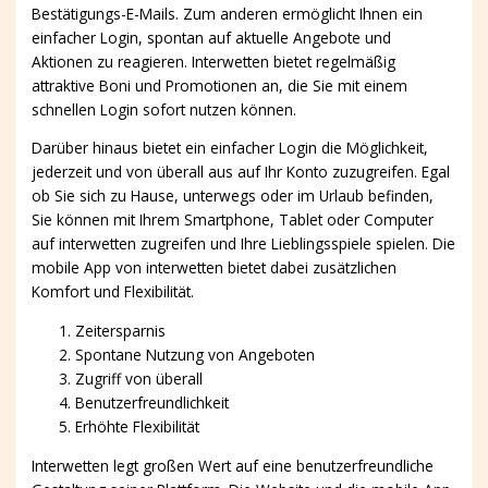
Bestätigungs-E-Mails. Zum anderen ermöglicht Ihnen ein
einfacher Login, spontan auf aktuelle Angebote und
Aktionen zu reagieren. Interwetten bietet regelmäßig
attraktive Boni und Promotionen an, die Sie mit einem
schnellen Login sofort nutzen können.
Darüber hinaus bietet ein einfacher Login die Möglichkeit,
jederzeit und von überall aus auf Ihr Konto zuzugreifen. Egal
ob Sie sich zu Hause, unterwegs oder im Urlaub befinden,
Sie können mit Ihrem Smartphone, Tablet oder Computer
auf interwetten zugreifen und Ihre Lieblingsspiele spielen. Die
mobile App von interwetten bietet dabei zusätzlichen
Komfort und Flexibilität.
Zeitersparnis
Spontane Nutzung von Angeboten
Zugriff von überall
Benutzerfreundlichkeit
Erhöhte Flexibilität
Interwetten legt großen Wert auf eine benutzerfreundliche