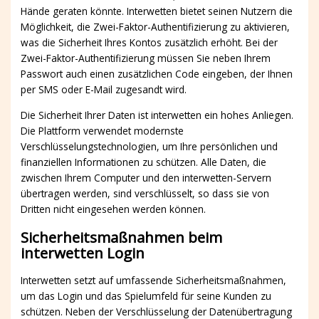
Hände geraten könnte. Interwetten bietet seinen Nutzern die
Möglichkeit, die Zwei-Faktor-Authentifizierung zu aktivieren,
was die Sicherheit Ihres Kontos zusätzlich erhöht. Bei der
Zwei-Faktor-Authentifizierung müssen Sie neben Ihrem
Passwort auch einen zusätzlichen Code eingeben, der Ihnen
per SMS oder E-Mail zugesandt wird.
Die Sicherheit Ihrer Daten ist interwetten ein hohes Anliegen.
Die Plattform verwendet modernste
Verschlüsselungstechnologien, um Ihre persönlichen und
finanziellen Informationen zu schützen. Alle Daten, die
zwischen Ihrem Computer und den interwetten-Servern
übertragen werden, sind verschlüsselt, so dass sie von
Dritten nicht eingesehen werden können.
Sicherheitsmaßnahmen beim
interwetten Login
Interwetten setzt auf umfassende Sicherheitsmaßnahmen,
um das Login und das Spielumfeld für seine Kunden zu
schützen. Neben der Verschlüsselung der Datenübertragung