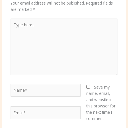
Your email address will not be published.
Required fields
are marked
*
Type
here..
Name*
Save my
name, email,
and website in
this browser for
Email*
the next time I
comment.