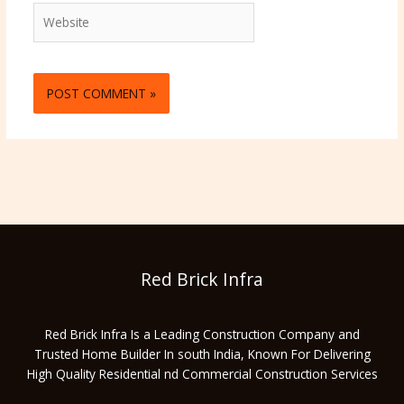
Website
Red Brick Infra
Red Brick Infra Is a Leading Construction Company and
Trusted Home Builder In south India, Known For Delivering
High Quality Residential nd Commercial Construction Services