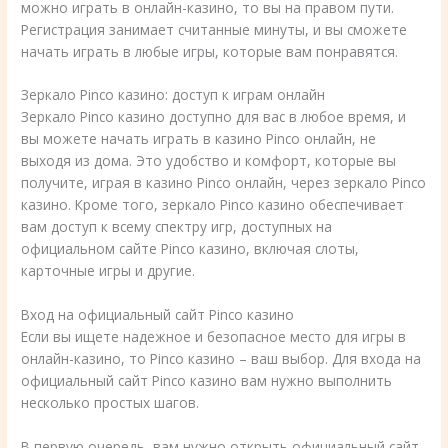
можно играть в онлайн-казино, то вы на правом пути.
Регистрация занимает считанные минуты, и вы сможете
начать играть в любые игры, которые вам понравятся.
Зеркало Pinco казино: доступ к играм онлайн
Зеркало Pinco казино доступно для вас в любое время, и
вы можете начать играть в казино Pinco онлайн, не
выходя из дома. Это удобство и комфорт, которые вы
получите, играя в казино Pinco онлайн, через зеркало Pinco
казино. Кроме того, зеркало Pinco казино обеспечивает
вам доступ к всему спектру игр, доступных на
официальном сайте Pinco казино, включая слоты,
карточные игры и другие.
Вход на официальный сайт Pinco казино
Если вы ищете надежное и безопасное место для игры в
онлайн-казино, то Pinco казино – ваш выбор. Для входа на
официальный сайт Pinco казино вам нужно выполнить
несколько простых шагов.
В первую очередь, вам нужно открыть официальный сайт