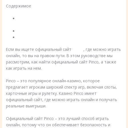
Содержимое
Пинко казино – Официальный сайт Pinco играть
онлайн
Зеркало Pinco казино: доступ к играм онлайн
Вход на официальный сайт Pinco казино
Если вы ищете официальный сайт
pinco
, где можно играть
онлайн, то вы на правом пути. В этом руководстве мы
рассмотрим, как найти официальный сайт Pinco, а также
как играть на нем.
Pinco – это популярное онлайн-казино, которое
предлагает игрокам широкий спектр игр, включая слоты,
карточные игры и рулетку. Казино Pinco имеет
официальный сайт, где можно играть онлайн и получать
реальные выигрыши.
Официальный сайт Pinco – это лучший способ играть
онлайн, потому что он обеспечивает безопасность и