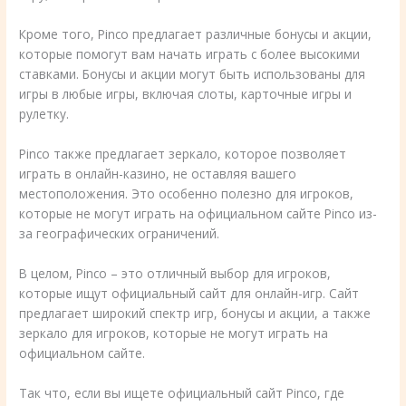
Кроме того, Pinco предлагает различные бонусы и акции,
которые помогут вам начать играть с более высокими
ставками. Бонусы и акции могут быть использованы для
игры в любые игры, включая слоты, карточные игры и
рулетку.
Pinco также предлагает зеркало, которое позволяет
играть в онлайн-казино, не оставляя вашего
местоположения. Это особенно полезно для игроков,
которые не могут играть на официальном сайте Pinco из-
за географических ограничений.
В целом, Pinco – это отличный выбор для игроков,
которые ищут официальный сайт для онлайн-игр. Сайт
предлагает широкий спектр игр, бонусы и акции, а также
зеркало для игроков, которые не могут играть на
официальном сайте.
Так что, если вы ищете официальный сайт Pinco, где