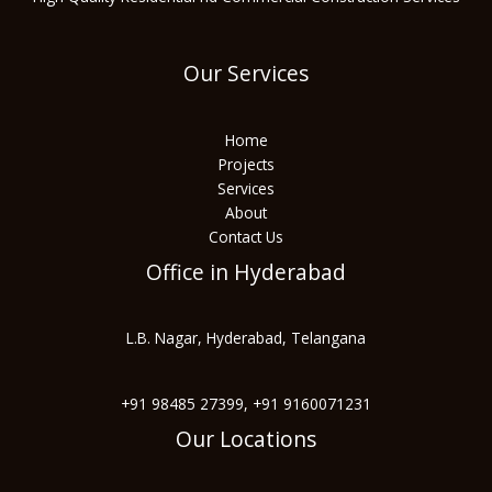
Our Services
Home
Projects
Services
About
Contact Us
Office in Hyderabad
L.B. Nagar, Hyderabad, Telangana
+91 98485 27399, +91 9160071231
Our Locations