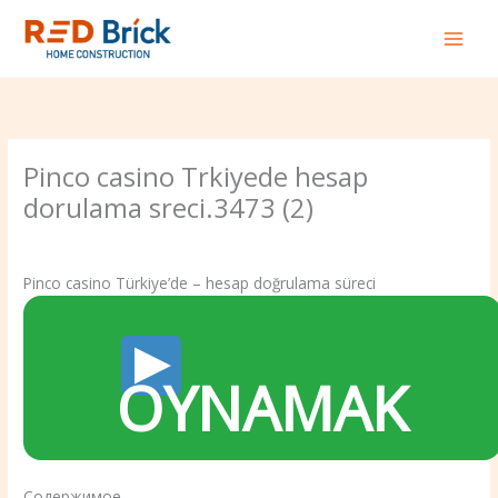
Skip
to
content
Pinco casino Trkiyede hesap
dorulama sreci.3473 (2)
Leave a Comment
/
Blog
/ By
flint41616
Pinco casino Türkiye’de – hesap doğrulama süreci
OYNAMAK
Содержимое