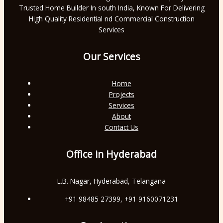
Trusted Home Builder In south India, Known For Delivering
High Quality Residential nd Commercial Construction
Services
Our Services
Home
Projects
Services
About
Contact Us
Office in Hyderabad
L.B. Nagar, Hyderabad, Telangana
+91 98485 27399, +91 9160071231