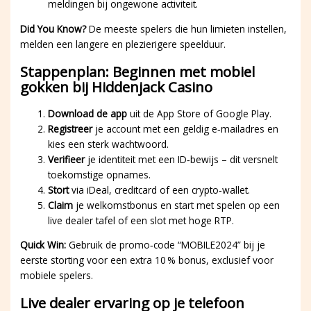
meldingen bij ongewone activiteit.
Did You Know?
De meeste spelers die hun limieten instellen,
melden een langere en plezierigere speelduur.
Stappenplan: Beginnen met mobiel
gokken bij Hiddenjack Casino
Download de app
uit de App Store of Google Play.
Registreer
je account met een geldig e‑mailadres en
kies een sterk wachtwoord.
Verifieer
je identiteit met een ID‑bewijs – dit versnelt
toekomstige opnames.
Stort
via iDeal, creditcard of een crypto‑wallet.
Claim
je welkomstbonus en start met spelen op een
live dealer tafel of een slot met hoge RTP.
Quick Win:
Gebruik de promo‑code “MOBILE2024” bij je
eerste storting voor een extra 10 % bonus, exclusief voor
mobiele spelers.
Live dealer ervaring op je telefoon