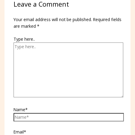
Leave a Comment
Your email address will not be published.
Required fields
are marked
*
Type here..
Name*
Email*