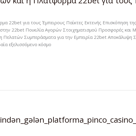
ν και η Πλατφόρμα 22bet για τους 
μα 22bet για τους Έμπειρους Παίκτες Εκτενής Επισκόπηση τη
 στην 22bet Ποικιλία Αγορών Στοιχηματισμού Προσφορές και
ξη Πελατών Συμπεράσματα για την Εμπειρία 22bet Αποκάλυψη 
δαία εξελισσόμενο κόσμο
sindən_gələn_platforma_pinco_casino_
forma_pinco_casino_az_ilə_unudul