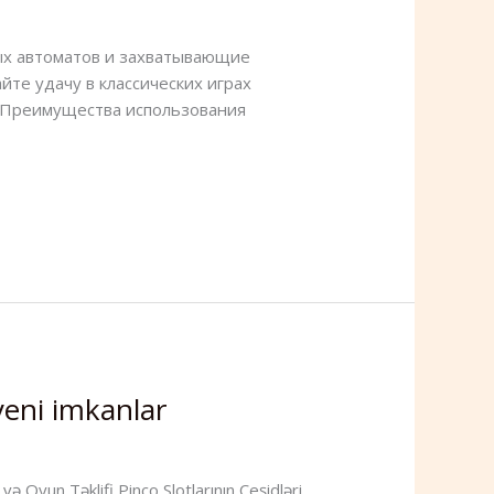
вых автоматов и захватывающие
йте удачу в классических играх
ия Преимущества использования
eni imkanlar
 Oyun Təklifi Pinco Slotlarının Çeşidləri