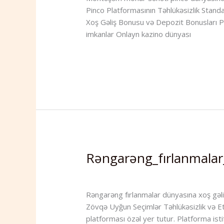
dünyasında
Pinco Platformasının Təhlükəsizlik Stand
oyunçular
Xoş Gəliş Bonusu və Depozit Bonusları P
üçün
imkanlar Onlayn kazino dünyası
yeni
imkanlar
Read More »
Rəngarəng_fırlanmalar
Rəngarəng_fırlanmalar_dünyasına_xoş_gə
Uncategorized
/
flint41616
Rəngarəng fırlanmalar dünyasına xoş gəlin
Zövqə Uyğun Seçimlər Təhlükəsizlik və Et
platforması özəl yer tutur. Platforma ist