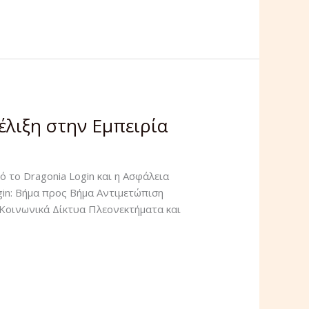
ξέλιξη στην Εμπειρία
ό το Dragonia Login και η Ασφάλεια
n: Βήμα προς Βήμα Αντιμετώπιση
 Κοινωνικά Δίκτυα Πλεονεκτήματα και