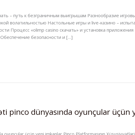
качать – путь к безграничным выигрышам Разнообразие игро
окой волатильностью Настольные игры и live-казино – испыта
ости Процесс «olimp casino скачать» и установка приложен
 Обеспечение безопасности и […]
 pinco dünyasında oyunçular üçün y
yunçular üçün yeni imkanlar Pinco Platformasının Xüsusiyyətləri və