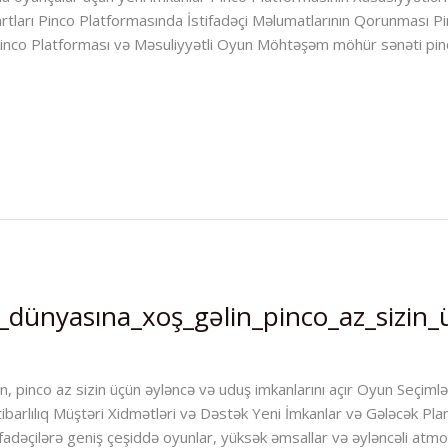
artları Pinco Platformasında İstifadəçi Məlumatlarının Qorunması P
inco Platforması və Məsuliyyətli Oyun Möhtəşəm möhür sənəti pin
_dünyasına_xoş_gəlin_pinco_az_sizin_
lin_pinco_az_sizin_üçün_əylənc
, pinco az sizin üçün əyləncə və uduş imkanlarını açır Oyun Seçimlə
ibarlılıq Müştəri Xidmətləri və Dəstək Yeni İmkanlar və Gələcək Pla
ifadəçilərə geniş çeşiddə oyunlar, yüksək əmsallar və əyləncəli atm