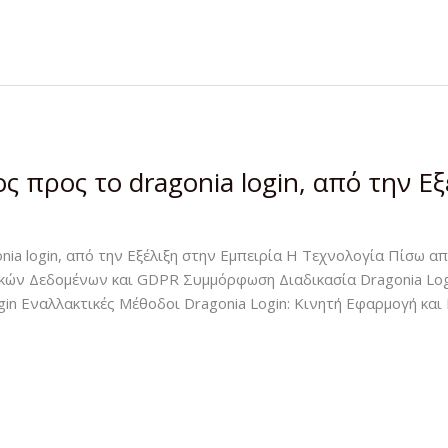
ς προς το dragonia login, από την Ε
ia login, από την Εξέλιξη στην Εμπειρία Η Τεχνολογία Πίσω απ
ν Δεδομένων και GDPR Συμμόρφωση Διαδικασία Dragonia Logi
in Εναλλακτικές Μέθοδοι Dragonia Login: Κινητή Εφαρμογή και