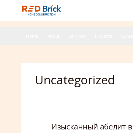
Skip
to
content
Home
About
Services
Projects
Conta
Uncategorized
Изысканный абелит в 
Изысканный
абелит