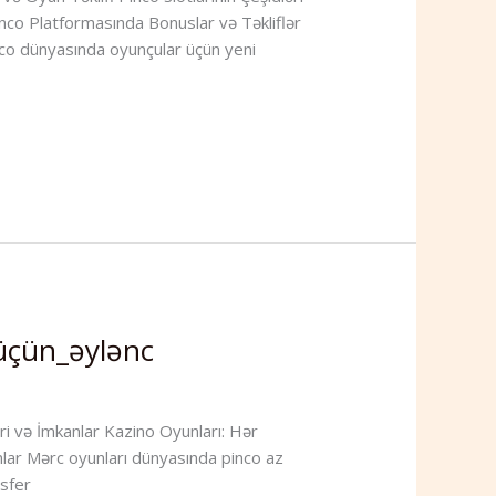
inco Platformasında Bonuslar və Təkliflər
co dünyasında oyunçular üçün yeni
üçün_əylənc
ri və İmkanlar Kazino Oyunları: Hər
nlar Mərc oyunları dünyasında pinco az
osfer