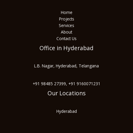
Home
Projects
Services
About
Contact Us
Office in Hyderabad
L.B. Nagar, Hyderabad, Telangana
+91 98485 27399, +91 9160071231
Our Locations
Hyderabad