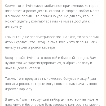
Кроме того, 1win имеет мобильное приложение, которое
позволяет игрокам делать ставки на спорт в любом месте
и в любое время. Это особенно удобно для тех, кто не
может сидеть у компьютера или не имеет доступа к
интернету.
Если вы еще не зарегистрировались на 1win, то это время,
чтобы сделать это. Вход на сайт 1win – это первый шаг к
началу вашей игровой карьеры.
Вход на сайт 1win – это простой и быстрый процесс. Вам
нужно только зарегистрироваться, выбрать валюту и
начать делать ставки.
Также, 1win предлагает множество бонусов и акций для
новых игроков, которые могут помочь вам начать свою
игровую карьеру.
В целом, 1win – это лучший выбор для вас, если вы ищете
надежную и безопасную букмекерскую контору, где можно