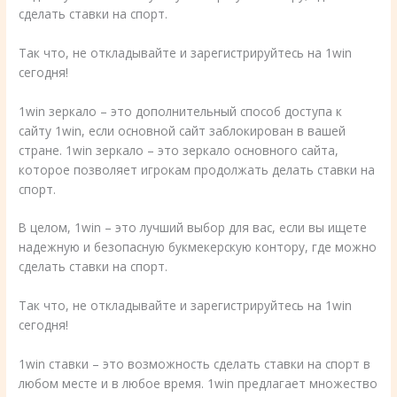
сделать ставки на спорт.
Так что, не откладывайте и зарегистрируйтесь на 1win
сегодня!
1win зеркало – это дополнительный способ доступа к
сайту 1win, если основной сайт заблокирован в вашей
стране. 1win зеркало – это зеркало основного сайта,
которое позволяет игрокам продолжать делать ставки на
спорт.
В целом, 1win – это лучший выбор для вас, если вы ищете
надежную и безопасную букмекерскую контору, где можно
сделать ставки на спорт.
Так что, не откладывайте и зарегистрируйтесь на 1win
сегодня!
1win ставки – это возможность сделать ставки на спорт в
любом месте и в любое время. 1win предлагает множество