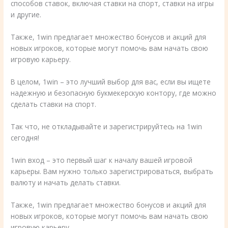
способов ставок, включая ставки на спорт, ставки на игры
и другие.
Также, 1win предлагает множество бонусов и акций для
новых игроков, которые могут помочь вам начать свою
игровую карьеру.
В целом, 1win – это лучший выбор для вас, если вы ищете
надежную и безопасную букмекерскую контору, где можно
сделать ставки на спорт.
Так что, не откладывайте и зарегистрируйтесь на 1win
сегодня!
1win вход – это первый шаг к началу вашей игровой
карьеры. Вам нужно только зарегистрироваться, выбрать
валюту и начать делать ставки.
Также, 1win предлагает множество бонусов и акций для
новых игроков, которые могут помочь вам начать свою
игровую карьеру.