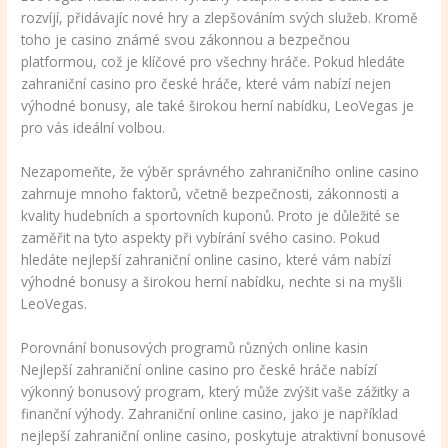
rozvíjí, přidávajíc nové hry a zlepšováním svých služeb. Kromě
toho je casino známé svou zákonnou a bezpečnou
platformou, což je klíčové pro všechny hráče. Pokud hledáte
zahraniční casino pro české hráče, které vám nabízí nejen
výhodné bonusy, ale také širokou herní nabídku, LeoVegas je
pro vás ideální volbou.
Nezapomeňte, že výběr správného zahraničního online casino
zahrnuje mnoho faktorů, včetně bezpečnosti, zákonnosti a
kvality hudebních a sportovních kuponů. Proto je důležité se
zaměřit na tyto aspekty při vybírání svého casino. Pokud
hledáte nejlepší zahraniční online casino, které vám nabízí
výhodné bonusy a širokou herní nabídku, nechte si na myšli
LeoVegas.
Porovnání bonusových programů různých online kasin
Nejlepší zahraniční online casino pro české hráče nabízí
výkonný bonusový program, který může zvýšit vaše zážitky a
finanční výhody. Zahraniční online casino, jako je například
nejlepší zahraniční online casino, poskytuje atraktivní bonusové