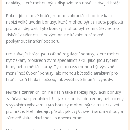
nabídky, které mohou být k dispozici pro nové i stávající hráče.
Pokud jde o nové hráče, mnoho zahraničních online kasin
nabízí velké úvodní bonusy, které mohou být až 100% poplatků
pro první deposit. Tyto bonusy mohou být velmi užitečné pro
získání zkušeností s novým online kázním a zároveň
poskytnout finanční podporu.
Pro stávající hráče jsou oferté regulační bonusy, které mohou
být získány prostřednictvím speciálních akcí, jako jsou týdenní
turny nebo měsíční turny. Tyto bonusy mohou být výrazně
menší než úvodní bonusy, ale mohou být stále atraktivní pro
hráče, kteří hledají způsob, jak zvýšit své finanční výhody.
Některá zahraniční online kasin také nabízejí regulační bonusy
za účast na speciálních hře, jako jsou live dealer hry nebo turny
s vysokým výkazem. Tyto bonusy mohou být velmi atraktivní
pro hráče, kteří hledají způsob, jak zvýšit své finanční výhody a
zároveň získat zkušenosti s novými hrami.