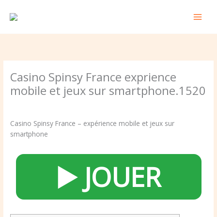
Skip
to
content
Casino Spinsy France exprience
mobile et jeux sur smartphone.1520
/
Uncategorized
/ By
flint41616
Casino Spinsy France – expérience mobile et jeux sur
smartphone
▶️ JOUER