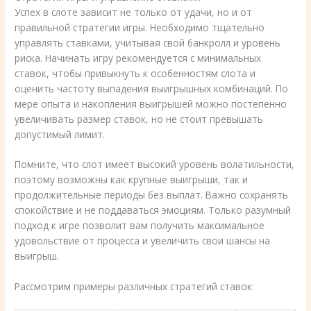
Успех в слоте зависит не только от удачи, но и от
правильной стратегии игры. Необходимо тщательно
управлять ставками, учитывая свой банкролл и уровень
риска. Начинать игру рекомендуется с минимальных
ставок, чтобы привыкнуть к особенностям слота и
оценить частоту выпадения выигрышных комбинаций. По
мере опыта и накопления выигрышей можно постепенно
увеличивать размер ставок, но не стоит превышать
допустимый лимит.
Помните, что слот имеет высокий уровень волатильности,
поэтому возможны как крупные выигрыши, так и
продолжительные периоды без выплат. Важно сохранять
спокойствие и не поддаваться эмоциям. Только разумный
подход к игре позволит вам получить максимальное
удовольствие от процесса и увеличить свои шансы на
выигрыш.
Рассмотрим примеры различных стратегий ставок: