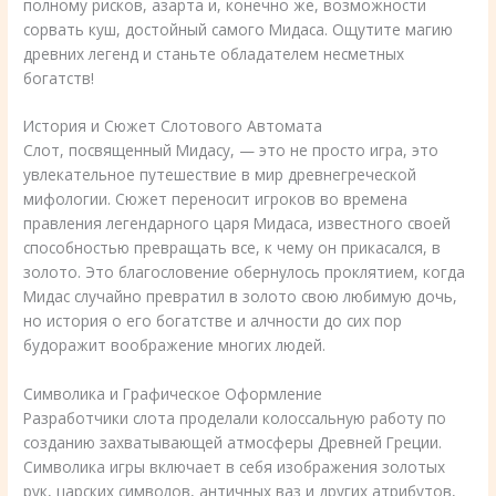
полному рисков, азарта и, конечно же, возможности
сорвать куш, достойный самого Мидаса. Ощутите магию
древних легенд и станьте обладателем несметных
богатств!
История и Сюжет Слотового Автомата
Слот, посвященный Мидасу, — это не просто игра, это
увлекательное путешествие в мир древнегреческой
мифологии. Сюжет переносит игроков во времена
правления легендарного царя Мидаса, известного своей
способностью превращать все, к чему он прикасался, в
золото. Это благословение обернулось проклятием, когда
Мидас случайно превратил в золото свою любимую дочь,
но история о его богатстве и алчности до сих пор
будоражит воображение многих людей.
Символика и Графическое Оформление
Разработчики слота проделали колоссальную работу по
созданию захватывающей атмосферы Древней Греции.
Символика игры включает в себя изображения золотых
рук, царских символов, античных ваз и других атрибутов,