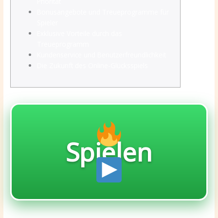
Priorität
Bonusangebote und Treueprogramme für
Spieler
Exklusive Vorteile durch das
Treueprogramm
Kundenservice und Benutzerfreundlichkeit
Die Zukunft des Online-Glücksspiels
Spielen