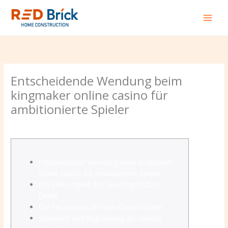
Skip
to
content
Entscheidende Wendung beim
kingmaker online casino für
ambitionierte Spieler
/
Uncategorized
/ By
flint41616
Entscheidende Wendung beim kingmaker
online casino für ambitionierte Spieler
Die Vielseitigkeit des Spielangebots im
Detail
Die Faszination der Live-Casino-Spiele
Sicherheit und Regulierung als oberste