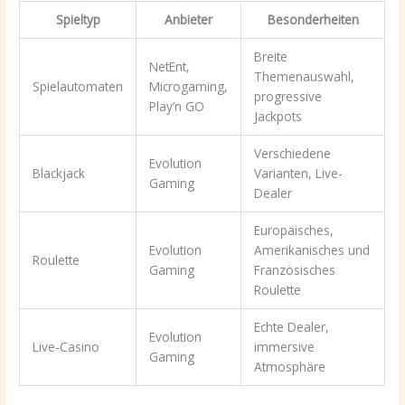
Spieltyp
Anbieter
Besonderheiten
Breite
NetEnt,
Themenauswahl,
Spielautomaten
Microgaming,
progressive
Play’n GO
Jackpots
Verschiedene
Evolution
Blackjack
Varianten, Live-
Gaming
Dealer
Europäisches,
Evolution
Amerikanisches und
Roulette
Gaming
Französisches
Roulette
Echte Dealer,
Evolution
Live-Casino
immersive
Gaming
Atmosphäre