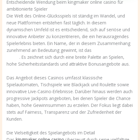
Entscheidende Wendung beim kingmaker online casino für
ambitionierte Spieler
Die Welt des Online-Glücksspiels ist ständig im Wandel, und
neue Plattformen entstehen fast täglich. In diesem
dynamischen Umfeld ist es entscheidend, sich auf seriöse und
innovative Anbieter zu konzentrieren, die ein herausragendes
Spielerlebnis bieten. Ein Name, der in diesem Zusammenhang
zunehmend an Bedeutung gewinnt, ist das
kingmaker online
casino
. Es zeichnet sich durch eine breite Palette an Spielen,
hohe Sicherheitsstandards und attraktive Bonusangebote aus.
Das Angebot dieses Casinos umfasst klassische
Spielautomaten, Tischspiele wie Blackjack und Roulette sowie
innovative Live-Casino-Erlebnisse. Darüber hinaus werden auch
progressive Jackpots angeboten, bei denen Spieler die Chance
haben, hohe Gewinnsummen zu erzielen. Der Fokus liegt dabei
stets auf Fairness, Transparenz und der Zufriedenheit der
Kunden.
Die Vielseitigkeit des Spielangebots im Detail
Das
kingmaker online casino
überzeugt durch seine vielfältige