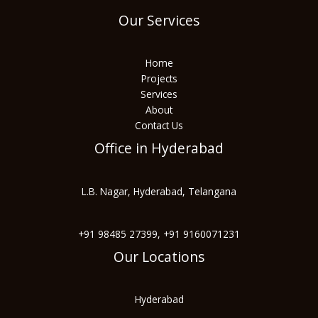
Our Services
Home
Projects
Services
About
Contact Us
Office in Hyderabad
L.B. Nagar, Hyderabad, Telangana
+91 98485 27399, +91 9160071231
Our Locations
Hyderabad