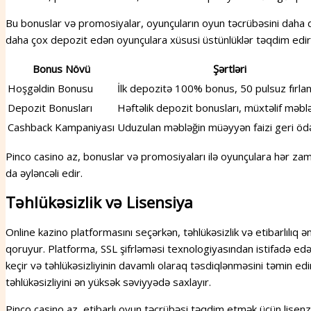
Bu bonuslar və promosiyalar, oyunçuların oyun təcrübəsini daha d
daha çox depozit edən oyunçulara xüsusi üstünlüklər təqdim edir,
Bonus Növü
Şərtləri
Hoşgəldin Bonusu
İlk depozitə 100% bonus, 50 pulsuz fırl
Depozit Bonusları
Həftəlik depozit bonusları, müxtəlif məbl
Cashback Kampaniyası
Uduzulan məbləğin müəyyən faizi geri ödə
Pinco casino az, bonuslar və promosiyaları ilə oyunçulara hər zama
da əyləncəli edir.
Təhlükəsizlik və Lisensiya
Online kazino platformasını seçərkən, təhlükəsizlik və etibarlılıq ən
qoruyur. Platforma, SSL şifrləməsi texnologiyasından istifadə ed
keçir və təhlükəsizliyinin davamlı olaraq təsdiqlənməsini təmin ed
təhlükəsizliyini ən yüksək səviyyədə saxlayır.
Pinco casino az, etibarlı oyun təcrübəsi təqdim etmək üçün lisenzi