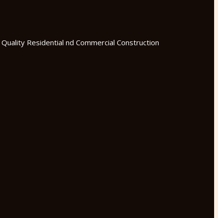
 Quality Residential nd Commercial Construction