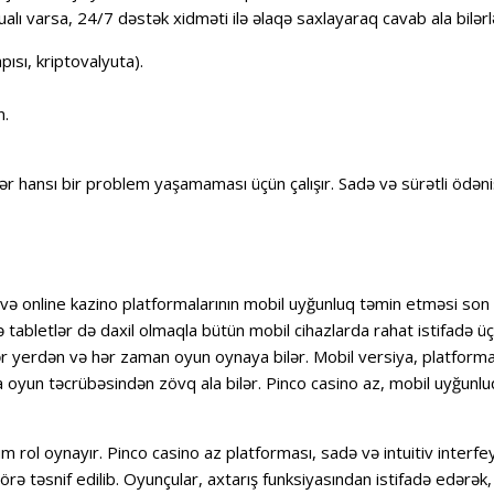
sualı varsa, 24/7 dəstək xidməti ilə əlaqə saxlayaraq cavab ala bilərl
pısı, kriptovalyuta).
n.
ı hər hansı bir problem yaşamaması üçün çalışır. Sadə və sürətli ödən
b və online kazino platformalarının mobil uyğunluq təmin etməsi son 
bletlər də daxil olmaqla bütün mobil cihazlarda rahat istifadə üçü
 hər yerdən və hər zaman oyun oynaya bilər. Mobil versiya, platform
azda oyun təcrübəsindən zövq ala bilər. Pinco casino az, mobil uyğu
m rol oynayır. Pinco casino az platforması, sadə və intuitiv interfe
rə təsnif edilib. Oyunçular, axtarış funksiyasından istifadə edərək