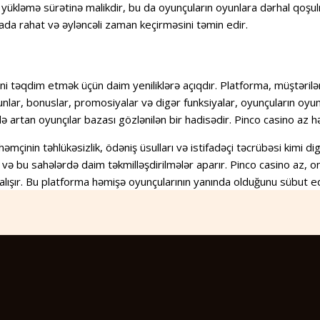
i yükləmə sürətinə malikdir, bu da oyunçuların oyunlara dərhal qoşul
mada rahat və əyləncəli zaman keçirməsini təmin edir.
 təqdim etmək üçün daim yeniliklərə açıqdır. Platforma, müştərilərinin
oyunlar, bonuslar, promosiyalar və digər funksiyalar, oyunçuların oy
 artan oyunçılar bazası gözlənilən bir hadisədir. Pinco casino az hə
həmçinin təhlükəsizlik, ödəniş üsulları və istifadəçi təcrübəsi kimi d
 və bu sahələrdə daim təkmilləşdirilmələr aparır. Pinco casino az,
lışır. Bu platforma həmişə oyunçularının yanında olduğunu sübut ed