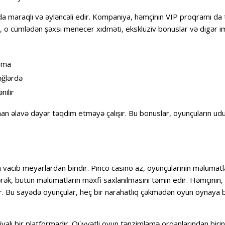
a maraqlı və əyləncəli edir. Kompaniya, həmçinin VIP proqramı da 
 o cümlədən şəxsi menecer xidməti, eksklüziv bonuslar və digər im
anma
əğlərdə
nilir
n əlavə dəyər təqdim etməyə çalışır. Bu bonuslar, oyunçuların uduş 
 vacib meyarlardan biridir. Pinco casino az, oyunçularının məlumatları
ərək, bütün məlumatların məxfi saxlanılmasını təmin edir. Həmçini
ir. Bu sayədə oyunçular, heç bir narahatlıq çəkmədən oyun oynaya bil
yalı bir platformadır. Qüvvətli oyun tənzimləmə orqanlarından birin