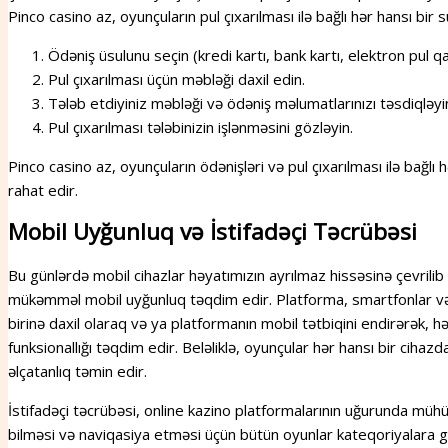
Pinco casino az, oyunçuların pul çıxarılması ilə bağlı hər hansı bir 
Ödəniş üsulunu seçin (kredi kartı, bank kartı, elektron pul qa
Pul çıxarılması üçün məbləği daxil edin.
Tələb etdiyiniz məbləği və ödəniş məlumatlarınızı təsdiqləyi
Pul çıxarılması tələbinizin işlənməsini gözləyin.
Pinco casino az, oyunçuların ödənişləri və pul çıxarılması ilə bağl
rahat edir.
Mobil Uyğunluq və İstifadəçi Təcrübəsi
Bu günlərdə mobil cihazlar həyatımızın ayrılmaz hissəsinə çevrili
mükəmməl mobil uyğunluq təqdim edir. Platforma, smartfonlar və ta
birinə daxil olaraq və ya platformanın mobil tətbiqini endirərək,
funksionallığı təqdim edir. Beləliklə, oyunçular hər hansı bir cih
əlçatanlıq təmin edir.
İstifadəçi təcrübəsi, online kazino platformalarının uğurunda mühü
bilməsi və naviqasiya etməsi üçün bütün oyunlar kateqoriyalara gö