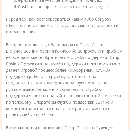
Фриспины: за участие в акциях и турнирах.
Cashback: возврат части потраченных средств.
Перед тем, как воспользоваться каким-либо бонусом,
обязательно ознакомьтесь с условиями его получения и
использования.
Быстрая помощь: служба поддержки Olimp Casino
В случае возникновения каких-либо вопросов или проблем,
вы всегда можете обратиться в службу поддержки Olimp
Casino. Эффективная служба поддержки в данном казино
делает игровой процесс более комфортным. Служба
поддержки работает круглосуточно и готова
предоставить вам квалифицированную помощь на
русском языке. Вы можете связаться со службой
поддержки через чат на сайте, по электронной почте или
по телефону. Операторы службы поддержки быстро и
компетентно отвечают на все вопросы и помогают
решить любые проблемы.
Возможности и перспективы Olimp Casino на будущее