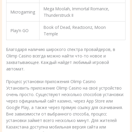
Mega Moolah, Immortal Romance,
Microgaming
Thunderstruck II
Book of Dead, Reactoonz, Moon
Play’n GO
Temple
Благодаря наличию широкого спектра провайдеров, в
Olimp Casino всегда можно найти что-то новое и
захватывающее. Каждый найдет любимый игровой
автомат.
Процесс установки приложения Olimp Casino
Установить приложение Olimp Casino на своё устройство
очень просто. Существуют несколько способов установки:
через официальный сайт казино, через App Store или
Google Play, а также через прямую ссылку для скачивания.
Вне зависимости от выбранного способа, процесс
установки займёт всего несколько минут. Для жителей
Казахстана доступна мобильная версия сайта или