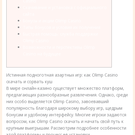
Casino
Скачивание и установка с официального
сайта
Бонусы и акции Olimp Casino
Типы бонусов и условия их получения
Быстрая помощь: служба поддержки
Olimp Casino
Возможности и перспективы Olimp
Casino на будущее
Истинная подноготная азартных игр: как Olimp Casino
скачать и сорвать куш
В мире онлайн-казино существует множество платформ,
предлагающих разнообразные развлечения. Однако, среди
них особо выделяется Olimp Casino, завоевавший
популярность благодаря широкому выбору игр, щедрым
бонусам и удобному интерфейсу. Многие игроки задаются
вопросом, как Olimp Casino скачать и начать свой путь к
крупным выигрышам. Рассмотрим подробнее особенности
этой платформы и процесс её установки.