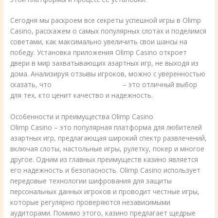
Сегодня мы раскроем все секреты успешной игры в Olimp
Casino, расскажем о самых популярных слотах и поделимся
советами, как максимально увеличить свои шансы на
победу. Установка приложения Olimp Casino откроет
двери в мир захватывающих азартных игр, не выходя из
дома. Анализируя отзывы игроков, можно с уверенностью
сказать, что
olimp casino скачать
– это отличный выбор
для тех, кто ценит качество и надежность.
Особенности и преимущества Olimp Casino
Olimp Casino – это популярная платформа для любителей
азартных игр, предлагающая широкий спектр развлечений,
включая слоты, настольные игры, рулетку, покер и многое
другое. Одним из главных преимуществ казино является
его надежность и безопасность. Olimp Casino использует
передовые технологии шифрования для защиты
персональных данных игроков и проводит честные игры,
которые регулярно проверяются независимыми
аудиторами. Помимо этого, казино предлагает щедрые