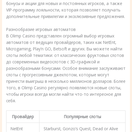
бонусы и акции для новых и постоянных игроков, а также
VIP-программу лояльности, которая позволяет получать
дополнительные привилегии и эксклюзивные предложения.
Разнообразие игровых автоматов
В Olimp Casino представлен огромный выбор игровых
автоматов от ведущих провайдеров, таких как NetEnt,
Microgaming, Play’n GO, Betsoft и других. Вы можете найти
слоты любой тематики: от классических фруктовых слотов
до современных видеослотов с 3D-графикой и
разнообразными бонусами. Особое внимание заслуживают
слоты с прогрессивным джекпотом, которые могут
принести выигрыш в несколько миллионов долларов. Более
того, в Olimp Casino регулярно появляются новые слоты,
чтобы игроки всегда могли найти что-то интересное для
себя.
Провайдер
Популярные слоты
NetEnt
Starburst, Gonzo’s Quest, Dead or Alive