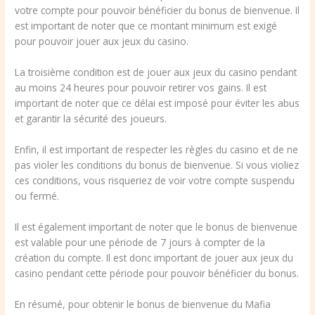
votre compte pour pouvoir bénéficier du bonus de bienvenue. Il
est important de noter que ce montant minimum est exigé
pour pouvoir jouer aux jeux du casino.
La troisième condition est de jouer aux jeux du casino pendant
au moins 24 heures pour pouvoir retirer vos gains. Il est
important de noter que ce délai est imposé pour éviter les abus
et garantir la sécurité des joueurs.
Enfin, il est important de respecter les règles du casino et de ne
pas violer les conditions du bonus de bienvenue. Si vous violiez
ces conditions, vous risqueriez de voir votre compte suspendu
ou fermé.
Il est également important de noter que le bonus de bienvenue
est valable pour une période de 7 jours à compter de la
création du compte. Il est donc important de jouer aux jeux du
casino pendant cette période pour pouvoir bénéficier du bonus.
En résumé, pour obtenir le bonus de bienvenue du Mafia