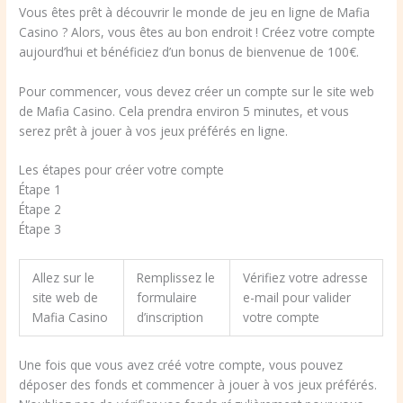
Vous êtes prêt à découvrir le monde de jeu en ligne de Mafia
Casino ? Alors, vous êtes au bon endroit ! Créez votre compte
aujourd’hui et bénéficiez d’un bonus de bienvenue de 100€.
Pour commencer, vous devez créer un compte sur le site web
de Mafia Casino. Cela prendra environ 5 minutes, et vous
serez prêt à jouer à vos jeux préférés en ligne.
Les étapes pour créer votre compte
Étape 1
Étape 2
Étape 3
Allez sur le
Remplissez le
Vérifiez votre adresse
site web de
formulaire
e-mail pour valider
Mafia Casino
d’inscription
votre compte
Une fois que vous avez créé votre compte, vous pouvez
déposer des fonds et commencer à jouer à vos jeux préférés.