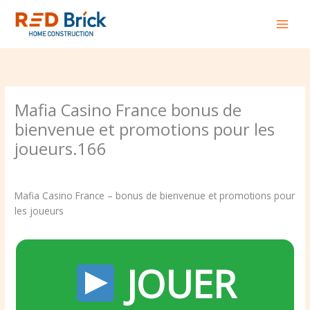
Skip
to
content
Mafia Casino France bonus de
bienvenue et promotions pour les
joueurs.166
/
Uncategorized
/ By
flint41616
Mafia Casino France – bonus de bienvenue et promotions pour
les joueurs
JOUER