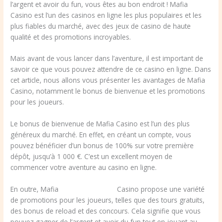
l’argent et avoir du fun, vous êtes au bon endroit ! Mafia
Casino est l’un des casinos en ligne les plus populaires et les
plus fiables du marché, avec des jeux de casino de haute
qualité et des promotions incroyables.
Mais avant de vous lancer dans l’aventure, il est important de
savoir ce que vous pouvez attendre de ce casino en ligne. Dans
cet article, nous allons vous présenter les avantages de Mafia
Casino, notamment le bonus de bienvenue et les promotions
pour les joueurs.
Le bonus de bienvenue de Mafia Casino est l’un des plus
généreux du marché. En effet, en créant un compte, vous
pouvez bénéficier d’un bonus de 100% sur votre première
dépôt, jusqu’à 1 000 €. C’est un excellent moyen de
commencer votre aventure au casino en ligne.
En outre, Mafia
mafia casino app
Casino propose une variété
de promotions pour les joueurs, telles que des tours gratuits,
des bonus de reload et des concours. Cela signifie que vous
pouvez gagner de l’argent et avoir du fun tout en jouant au