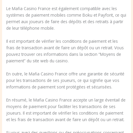
Le Mafia Casino France est également compatible avec les
systèmes de paiement mobiles comme Boku et Payforit, ce qui
permet aux joueurs de faire des dépôts et des retraits à partir
de leur téléphone mobile.
Il est important de vérifier les conditions de paiement et les
frais de transaction avant de faire un dépôt ou un retrait. Vous
pouvez trouver ces informations dans la section “Moyens de
paiement” du site web du casino.
En outre, le Mafia Casino France offre une garantie de sécurité
pour les transactions de ses joueurs, ce qui signifie que vos
informations de paiement sont protégées et sécurisées.
En résumé, le Mafia Casino France accepte un large éventail de
moyens de paiement pour faciliter les transactions de ses
joueurs. Il est important de vérifier les conditions de paiement
et les frais de transaction avant de faire un dépôt ou un retrait.
Si vous avez des questions ou des préoccupations concernant