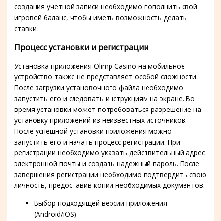
создания учетной записи необходимо пополнить свой
игровой баланс, чтобы иметь возможность делать
ставки.
Процесс установки и регистрации
Установка приложения Olimp Casino на мобильное
устройство также не представляет особой сложности.
После загрузки установочного файла необходимо
запустить его и следовать инструкциям на экране. Во
время установки может потребоваться разрешение на
установку приложений из неизвестных источников.
После успешной установки приложения можно
запустить его и начать процесс регистрации. При
регистрации необходимо указать действительный адрес
электронной почты и создать надежный пароль. После
завершения регистрации необходимо подтвердить свою
личность, предоставив копии необходимых документов.
Выбор подходящей версии приложения
(Android/iOS)