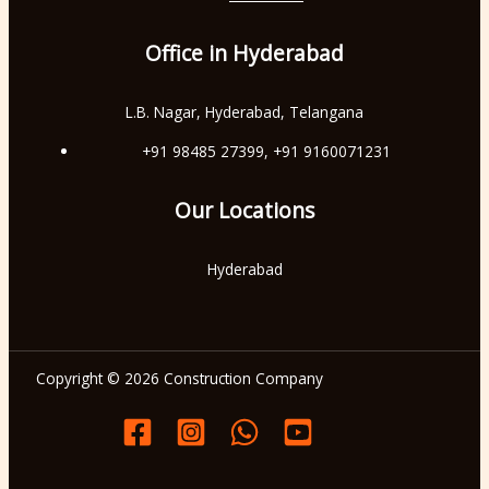
Office in Hyderabad
L.B. Nagar, Hyderabad, Telangana
+91 98485 27399, +91 9160071231
Our Locations
Hyderabad
Copyright © 2026 Construction Company