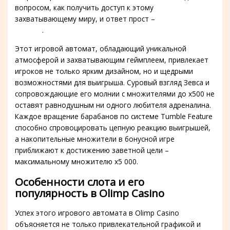
вопросом, как получить доступ к этому
захватывающему миру, и ответ прост –
олимп казино
скачать
.
Этот игровой автомат, обладающий уникальной
атмосферой и захватывающим геймплеем, привлекает
игроков не только ярким дизайном, но и щедрыми
возможностями для выигрыша. Суровый взгляд Зевса и
сопровождающие его молнии с множителями до x500 не
оставят равнодушным ни одного любителя адреналина.
Каждое вращение барабанов по системе Tumble Feature
способно спровоцировать цепную реакцию выигрышей,
а накопительные множители в бонусной игре
приближают к достижению заветной цели –
максимальному множителю x5 000.
Особенности слота и его
популярность в Olimp Casino
Успех этого игрового автомата в Olimp Casino
объясняется не только привлекательной графикой и