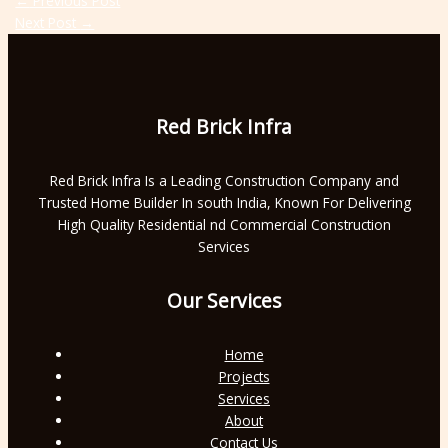
←
Previous Post
Next Post
→
Red Brick Infra
Red Brick Infra Is a Leading Construction Company and
Trusted Home Builder In south India, Known For Delivering
High Quality Residential nd Commercial Construction
Services
Our Services
Home
Projects
Services
About
Contact Us