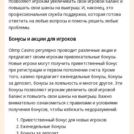
позволяют игрокам увеличивать свой игровой баланс и
повышать свои шансы на выигрыш. И, наконец, это
профессиональная служба поддержки, которая готова
ответить на любые вопросы и помочь решить любые
проблемы.
Бонусы и акции для игроков
Olimp Casino регулярно проводит различные акции и
предлагает своим игрокам привлекательные бонусы.
Новые игроки могут получить приветственный бонус
при регистрации и первом пополнении счета. Кроме
того, казино предлагает еженедельные бонусы, бонусы
за депозит, бонусы за лояльность и многое другое. Эти
бонусы позволяют игрокам увеличить свой игровой
баланс и повысить свои шансы на выигрыш. Важно
внимательно ознакомиться с правилами и условиями
получения бонусов, чтобы избежать недоразумений.
Приветственный бонус для новых игроков
Еженедельные бонусы
Бонусы за депозит