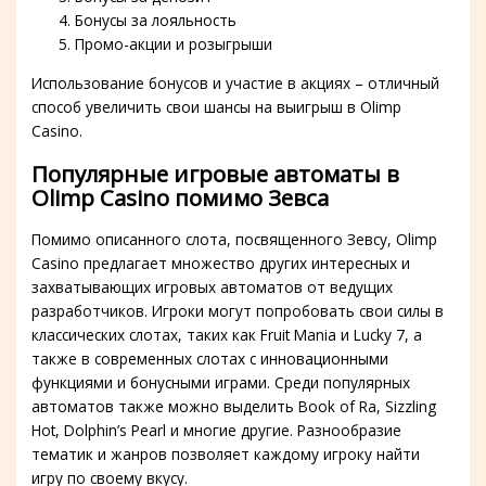
Бонусы за лояльность
Промо-акции и розыгрыши
Использование бонусов и участие в акциях – отличный
способ увеличить свои шансы на выигрыш в Olimp
Casino.
Популярные игровые автоматы в
Olimp Casino помимо Зевса
Помимо описанного слота, посвященного Зевсу, Olimp
Casino предлагает множество других интересных и
захватывающих игровых автоматов от ведущих
разработчиков. Игроки могут попробовать свои силы в
классических слотах, таких как Fruit Mania и Lucky 7, а
также в современных слотах с инновационными
функциями и бонусными играми. Среди популярных
автоматов также можно выделить Book of Ra, Sizzling
Hot, Dolphin’s Pearl и многие другие. Разнообразие
тематик и жанров позволяет каждому игроку найти
игру по своему вкусу.