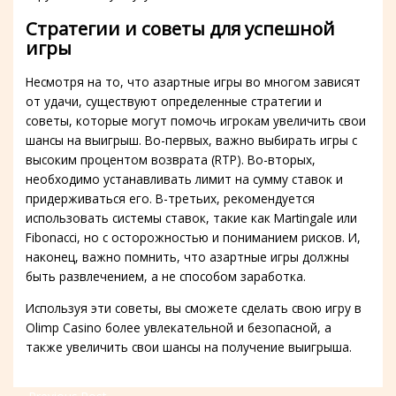
Стратегии и советы для успешной
игры
Несмотря на то, что азартные игры во многом зависят
от удачи, существуют определенные стратегии и
советы, которые могут помочь игрокам увеличить свои
шансы на выигрыш. Во-первых, важно выбирать игры с
высоким процентом возврата (RTP). Во-вторых,
необходимо устанавливать лимит на сумму ставок и
придерживаться его. В-третьих, рекомендуется
использовать системы ставок, такие как Martingale или
Fibonacci, но с осторожностью и пониманием рисков. И,
наконец, важно помнить, что азартные игры должны
быть развлечением, а не способом заработка.
Используя эти советы, вы сможете сделать свою игру в
Olimp Casino более увлекательной и безопасной, а
также увеличить свои шансы на получение выигрыша.