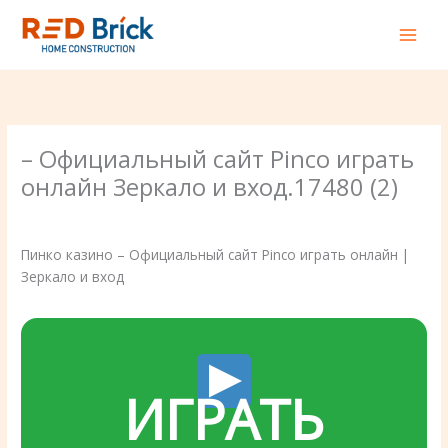
Skip
to
content
– Официальный сайт Pinco играть
онлайн Зеркало и вход.17480 (2)
/
Uncategorized
/ By
flint41616
Пинко казино – Официальный сайт Pinco играть онлайн |
Зеркало и вход
ИГРАТЬ