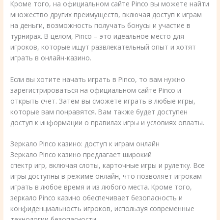
Кроме того, на официальном сайте Pinco вы можете найти
множество других преимуществ, включая доступ к играм
на деньги, возможность получать бонусы и участие в
турнирах. В целом, Pinco – это идеальное место для
игроков, которые ищут развлекательный опыт и хотят
играть в онлайн-казино.
Если вы хотите начать играть в Pinco, то вам нужно
зарегистрироваться на официальном сайте Pinco и
открыть счет. Затем вы сможете играть в любые игры,
которые вам понравятся. Вам также будет доступен
доступ к информации о правилах игры и условиях оплаты.
Зеркало Pinco казино: доступ к играм онлайн
Зеркало Pinco казино предлагает широкий
пинко казино
спектр игр, включая слоты, карточные игры и рулетку. Все
игры доступны в режиме онлайн, что позволяет игрокам
играть в любое время и из любого места. Кроме того,
зеркало Pinco казино обеспечивает безопасность и
конфиденциальность игроков, используя современные
технологии безопасности.