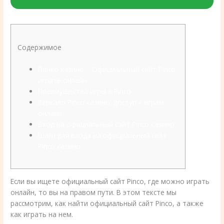
Содержимое
Пинко казино – Официальный сайт Pinco
играть онлайн
Преимущества игры в Pinco
Зеркало Pinco казино: доступ к играм
онлайн
Вход на официальный сайт Pinco казино
Шаги для входа на официальный сайт
Pinco казино
Если вы ищете официальный сайт Pinco, где можно играть
онлайн, то вы на правом пути. В этом тексте мы
рассмотрим, как найти официальный сайт Pinco, а также
как играть на нем.