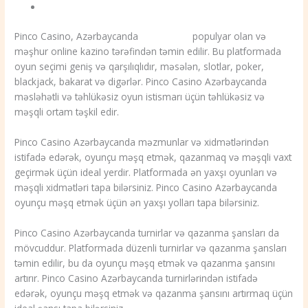
Pinco Online Kazino haqqında məlumatlar
Pinco Casino, Azərbaycanda
pinco yukle
populyar olan və
məşhur online kazino tərəfindən təmin edilir. Bu platformada
oyun seçimi geniş və qarşılıqlıdır, məsələn, slotlar, poker,
blackjack, bakarat və digərlər. Pinco Casino Azərbaycanda
məsləhətli və təhlükəsiz oyun istismarı üçün təhlükəsiz və
məşqli ortam təşkil edir.
Pinco Casino Azərbaycanda məzmunlar və xidmətlərindən
istifadə edərək, oyunçu məşq etmək, qazanmaq və məşqli vaxt
geçirmək üçün ideal yerdir. Platformada ən yaxşı oyunları və
məşqli xidmətləri tapa bilərsiniz. Pinco Casino Azərbaycanda
oyunçu məşq etmək üçün ən yaxşı yolları tapa bilərsiniz.
Pinco Casino Azərbaycanda turnirlar və qazanma şansları da
mövcuddur. Platformada düzenli turnirlar və qazanma şansları
təmin edilir, bu da oyunçu məşq etmək və qazanma şansını
artırır. Pinco Casino Azərbaycanda turnirlərindən istifadə
edərək, oyunçu məşq etmək və qazanma şansını artırmaq üçün