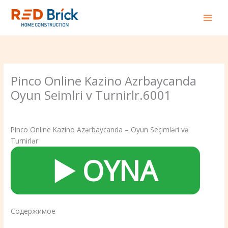
Skip
to
content
Pinco Online Kazino Azrbaycanda
Oyun Seimlri v Turnirlr.6001
Leave a Comment
/
Blog
/ By
flint41616
Pinco Online Kazino Azərbaycanda – Oyun Seçimləri və
Turnirlər
▶️ OYNA
Содержимое