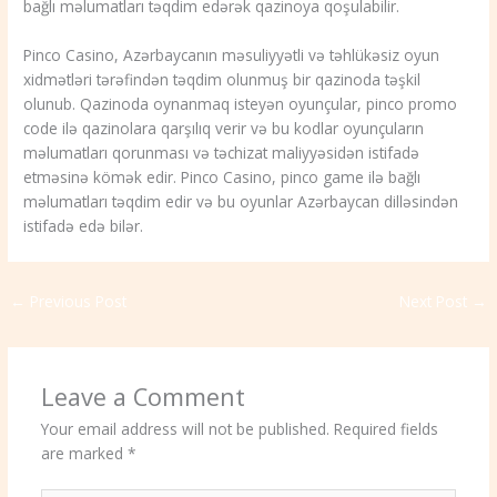
bağlı məlumatları təqdim edərək qazinoya qoşulabilir.
Pinco Casino, Azərbaycanın məsuliyyətli və təhlükəsiz oyun
xidmətləri tərəfindən təqdim olunmuş bir qazinoda təşkil
olunub. Qazinoda oynanmaq isteyən oyunçular, pinco promo
code ilə qazinolara qarşılıq verir və bu kodlar oyunçuların
məlumatları qorunması və təchizat maliyyəsidən istifadə
etməsinə kömək edir. Pinco Casino, pinco game ilə bağlı
məlumatları təqdim edir və bu oyunlar Azərbaycan dilləsindən
istifadə edə bilər.
←
Previous Post
Next Post
→
Leave a Comment
Your email address will not be published.
Required fields
are marked
*