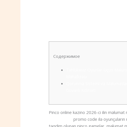
Содержимое
Təhlükəsiz Oyunlar Üçün Məlum
Məhafizəsi
Qorunma Sistemi və Məlumatlar
Güvənli Xidməti
Pinco online kazino 2026-ci ilin məluma
pinco casino
promo code ilə oyunçuların 
təqdim olunan pinco gamelar, məlumat mə