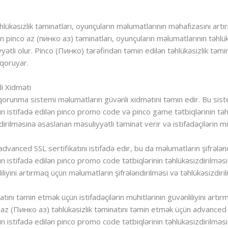
ükəsizlik təminatları, oyunçuların məlumatlarının məhafızasını artır
pinco az (пинко аз) təminatları, oyunçuların məlumatlarının təhlükə
ətli olur. Pinco (Пинко) tərəfindən təmin edilən təhlükəsizlik təmin
 qoruyar.
i Xidməti
runma sistemi məlumatların güvənli xidmətini təmin edir. Bu sistem
çün istifadə edilən pinco promo code və pinco game tətbiqlərinin təh
lməsinə əsaslanan məsuliyyətli təminat verir və istifadəçilərin mühitl
nced SSL sertifikatını istifadə edir, bu da məlumatların şifrələndi
ün istifadə edilən pinco promo code tətbiqlərinin təhlükəsizdirilməs
iliyini artırmaq üçün məlumatların şifrələndirilməsi və təhlükəsizdiril
ı təmin etmək üçün istifadəçilərin mühitlərinin güvənliliyini artır
o az (Пинко аз) təhlükəsizlik təminatını təmin etmək üçün advanced S
ün istifadə edilən pinco promo code tətbiqlərinin təhlükəsizdirilməs