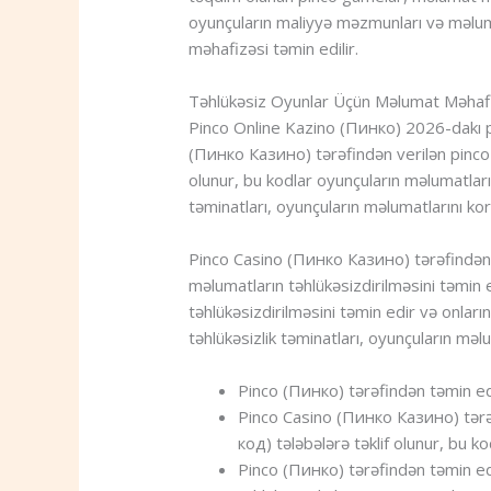
oyunçuların maliyyə məzmunları və məlumat
məhafizəsi təmin edilir.
Təhlükəsiz Oyunlar Üçün Məlumat Məhaf
Pinco Online Kazino (Пинко) 2026-dakı plan
(Пинко Казино) tərəfindən verilən pinc
olunur, bu kodlar oyunçuların məlumatların
təminatları, oyunçuların məlumatlarını ko
Pinco Casino (Пинко Казино) tərəfindən t
məlumatların təhlükəsizdirilməsini təmin 
təhlükəsizdirilməsini təmin edir və onlar
təhlükəsizlik təminatları, oyunçuların məlu
Pinco (Пинко) tərəfindən təmin edil
Pinco Casino (Пинко Казино) tər
код) tələbələrə təklif olunur, bu k
Pinco (Пинко) tərəfindən təmin ed