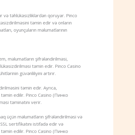
ır və təhlükəsizliklərdən qoruyar. Pinco
sizdirilməsini təmin edir və onların
atları, oyunçuların məlumatlarının
, məlumatların şifrələndirilməsi,
lükəsizdirilməsi təmin edir. Pinco Casino
ərinin güvənliliyini artırır.
rilməsini təmin edir. Ayrıca,
i təmin edilir. Pinco Casino (Пинко
məsi təminatını verir.
maq üçün məlumatların şifrələndirilməsi və
SL sertifikatını istifadə edir və
i təmin edilir. Pinco Casino (Пинко