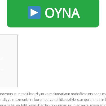
OYNA
at
ın
t məzmununun təhlükəsizliyini və məlumatların məhafizəsinin əsas
maliyyə məzmunlarını korumaq və təhlükəsizliklərdən qorunmaq imka
hafizəsi və təhlükəsizliklərdən qorunmaq üçün ən yaxşı məsələdir.