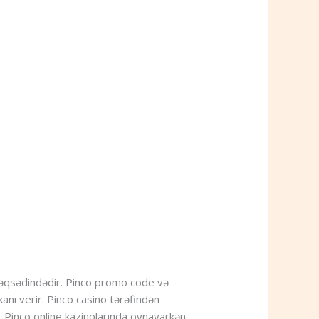
 məqsədindədir. Pinco promo code və
nı verir. Pinco casino tərəfindən
 Pinco online kazinolarında oynayarkən,