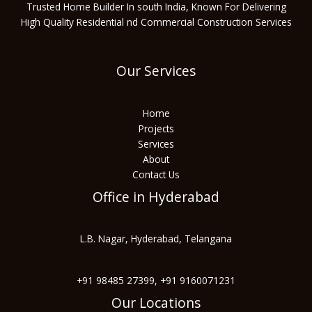
Trusted Home Builder In south India, Known For Delivering
High Quality Residential nd Commercial Construction Services
Our Services
Home
Projects
Services
About
Contact Us
Office in Hyderabad
L.B. Nagar, Hyderabad, Telangana
+91 98485 27399, +91 9160071231
Our Locations