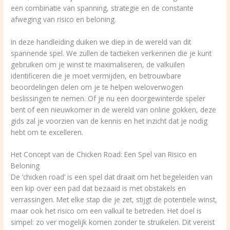
een combinatie van spanning, strategie en de constante
afweging van risico en beloning.
In deze handleiding duiken we diep in de wereld van dit
spannende spel. We zullen de tactieken verkennen die je kunt
gebruiken om je winst te maximaliseren, de valkuilen
identificeren die je moet vermijden, en betrouwbare
beoordelingen delen om je te helpen weloverwogen
beslissingen te nemen. Of je nu een doorgewinterde speler
bent of een nieuwkomer in de wereld van online gokken, deze
gids zal je voorzien van de kennis en het inzicht dat je nodig
hebt om te excelleren.
Het Concept van de Chicken Road: Een Spel van Risico en
Beloning
De ‘chicken road’ is een spel dat draait om het begeleiden van
een kip over een pad dat bezaaid is met obstakels en
verrassingen. Met elke stap die je zet, stijgt de potentiële winst,
maar ook het risico om een valkuil te betreden. Het doel is
simpel: zo ver mogelijk komen zonder te struikelen. Dit vereist