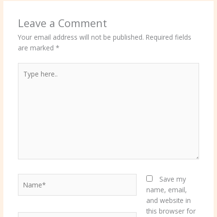
Leave a Comment
Your email address will not be published.
Required fields
are marked
*
Type
here..
Name*
Save my
name, email,
and website in
this browser for
Email*