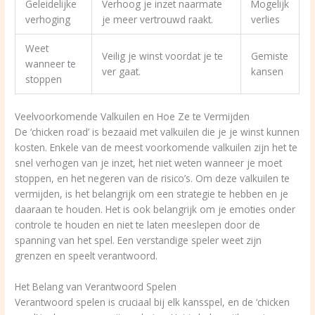
Geleidelijke
Verhoog je inzet naarmate
Mogelijk
verhoging
je meer vertrouwd raakt.
verlies
Weet
Veilig je winst voordat je te
Gemiste
wanneer te
ver gaat.
kansen
stoppen
Veelvoorkomende Valkuilen en Hoe Ze te Vermijden
De ‘chicken road’ is bezaaid met valkuilen die je je winst kunnen
kosten. Enkele van de meest voorkomende valkuilen zijn het te
snel verhogen van je inzet, het niet weten wanneer je moet
stoppen, en het negeren van de risico’s. Om deze valkuilen te
vermijden, is het belangrijk om een strategie te hebben en je
daaraan te houden. Het is ook belangrijk om je emoties onder
controle te houden en niet te laten meeslepen door de
spanning van het spel. Een verstandige speler weet zijn
grenzen en speelt verantwoord.
Het Belang van Verantwoord Spelen
Verantwoord spelen is cruciaal bij elk kansspel, en de ‘chicken